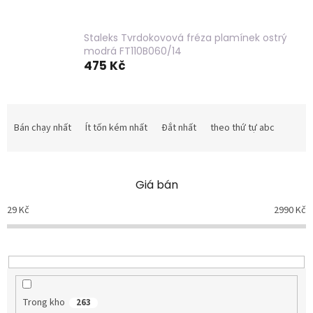
Staleks Tvrdokovová fréza plamínek ostrý
modrá FT110B060/14
475 Kč
P
h
Bán chạy nhất
Ít tốn kém nhất
Đắt nhất
theo thứ tự abc
â
n
l
Giá bán
o
ạ
29
Kč
2990
Kč
i
s
ả
n
p
h
Trong kho
263
ẩ