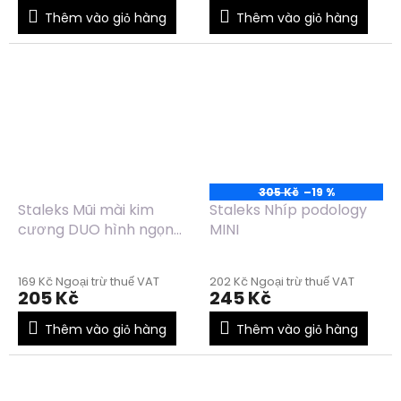
Thêm vào giỏ hàng
Thêm vào giỏ hàng
305 Kč
–19 %
Staleks Mũi mài kim
Staleks Nhíp podology
cương DUO hình ngọn
MINI
lửa nhọn màu đỏ-xanh
dương FA11RB021/8
169 Kč Ngoại trừ thuế VAT
202 Kč Ngoại trừ thuế VAT
205 Kč
245 Kč
Thêm vào giỏ hàng
Thêm vào giỏ hàng