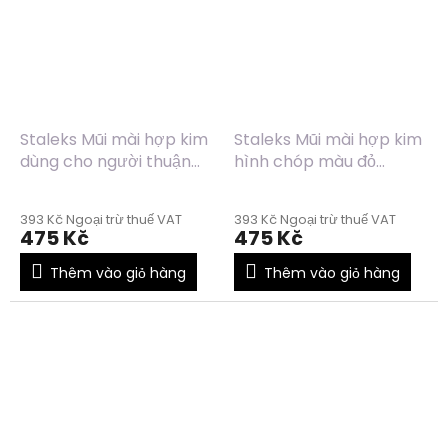
Staleks Mũi mài hợp kim
Staleks Mũi mài hợp kim
dùng cho người thuận
hình chóp màu đỏ
tay trái hình nón màu
FT90R040/16
xanh dương
393 Kč Ngoại trừ thuế VAT
393 Kč Ngoại trừ thuế VAT
FT73B060/14
475 Kč
475 Kč
Thêm vào giỏ hàng
Thêm vào giỏ hàng