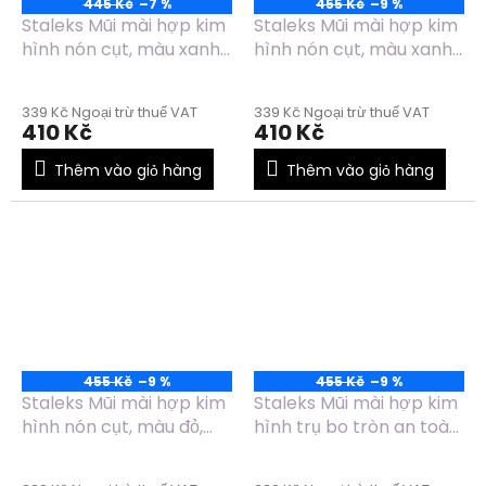
445 Kč
–7 %
455 Kč
–9 %
Staleks Mũi mài hợp kim
Staleks Mũi mài hợp kim
hình nón cụt, màu xanh
hình nón cụt, màu xanh
lá, đường kính 6mm,
dương, đường kính
chiều dài 14mm -
6mm, chiều dài 14mm -
339 Kč Ngoại trừ thuế VAT
339 Kč Ngoại trừ thuế VAT
FT70G060/14
FT70B060/14
410 Kč
410 Kč
Thêm vào giỏ hàng
Thêm vào giỏ hàng
455 Kč
–9 %
455 Kč
–9 %
Staleks Mũi mài hợp kim
Staleks Mũi mài hợp kim
hình nón cụt, màu đỏ,
hình trụ bo tròn an toàn,
đường kính 6mm, chiều
màu xanh dương, đường
dài 14mm -
kính 6mm, chiều dài