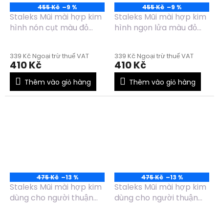
455 Kč
–9 %
455 Kč
–9 %
Staleks Mũi mài hợp kim
Staleks Mũi mài hợp kim
hình nón cụt màu đỏ
hình ngọn lửa màu đỏ
FT70R040/13
FT10R050/13.5
339 Kč Ngoại trừ thuế VAT
339 Kč Ngoại trừ thuế VAT
410 Kč
410 Kč
Thêm vào giỏ hàng
Thêm vào giỏ hàng
475 Kč
–13 %
475 Kč
–13 %
Staleks Mũi mài hợp kim
Staleks Mũi mài hợp kim
dùng cho người thuận
dùng cho người thuận
tay trái hình nón màu
tay trái hình nón màu đỏ