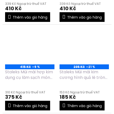
xanh dương
FT91R060/14
339 Kč Ngoại trừ thuế VAT
339 Kč Ngoại trừ thuế VAT
FT91B060/14
410 Kč
410 Kč
Thêm vào giỏ hàng
Thêm vào giỏ hàng
415 Kč
–9 %
235 Kč
–21 %
Staleks Mũi mài hợp kim
Staleks Mũi mài kim
dụng cụ làm sạch móng
cương hình quả lê tròn
an toàn FT11/012/2,5
màu xanh dương
FA101B050/12
310 Kč Ngoại trừ thuế VAT
153 Kč Ngoại trừ thuế VAT
375 Kč
185 Kč
Thêm vào giỏ hàng
Thêm vào giỏ hàng