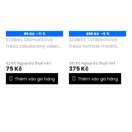
85 Kč
–11 %
395 Kč
–5 %
Staleks Diamantová
Staleks Tvrdokovová
fréza zakulacený válec
fréza homole modrá
modrá FA30B025/10
FT71B023/14
62 Kč Ngoại trừ thuế VAT
310 Kč Ngoại trừ thuế VAT
75 Kč
375 Kč
Thêm vào giỏ hàng
Thêm vào giỏ hàng