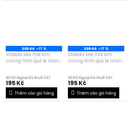
235 Kč
–17 %
235 Kč
–17 %
Staleks Mũi mài kim
Staleks Mũi mài kim
cương hình quả lê nhọn
cương hình quả lê nhọn
màu đỏ FA100R050/12
màu xanh dương
FA100B050/12
161 Kč Ngoại trừ thuế VAT
161 Kč Ngoại trừ thuế VAT
195 Kč
195 Kč
Thêm vào giỏ hàng
Thêm vào giỏ hàng