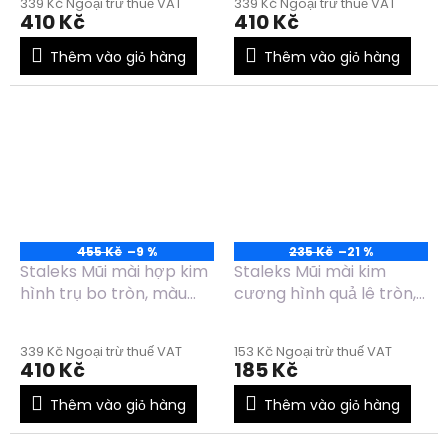
339 Kč Ngoại trừ thuế VAT
339 Kč Ngoại trừ thuế VAT
FT70R060/14
14mm - FT31B06
410 Kč
410 Kč
Thêm vào giỏ hàng
Thêm vào giỏ hàng
455 Kč
–9 %
235 Kč
–21 %
Staleks Mũi mài hợp kim
Staleks Mũi mài kim
hình trụ bo tròn, màu
cương hình quả lê tròn,
xanh dương, đường kính
màu đỏ, đường kính
5mm, chiều dài 13mm -
5mm, chiều dài 12mm -
339 Kč Ngoại trừ thuế VAT
153 Kč Ngoại trừ thuế VAT
FT30B050/13
FA101R050/12
410 Kč
185 Kč
Thêm vào giỏ hàng
Thêm vào giỏ hàng