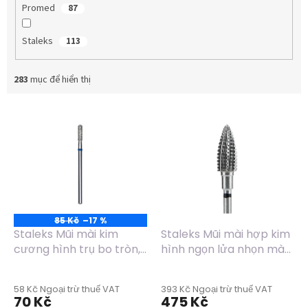
Promed
87
Staleks
113
283
mục để hiển thị
D
a
n
h
s
á
c
h
85 Kč
–17 %
s
Staleks Mũi mài kim
Staleks Mũi mài hợp kim
ả
cương hình trụ bo tròn,
hình ngọn lửa nhọn màu
n
màu xanh dương, đường
đen FT110H060/15
p
kính 2.3mm, chiều dài
58 Kč Ngoại trừ thuế VAT
393 Kč Ngoại trừ thuế VAT
h
8mm - FA30B023/8
70 Kč
475 Kč