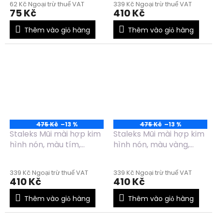
62 Kč Ngoại trừ thuế VAT
339 Kč Ngoại trừ thuế VAT
FT90V060/14
75 Kč
410 Kč
Thêm vào giỏ hàng
Thêm vào giỏ hàng
475 Kč
–13 %
475 Kč
–13 %
Staleks Mũi mài hợp kim
Staleks Mũi mài hợp kim
hình nón, màu tím,
hình nón, màu vàng,
đường kính 5mm, chiều
đường kính 6mm, chiều
dài 13mm - FT90V050/13
dài 14mm - FT90Y060/14
339 Kč Ngoại trừ thuế VAT
339 Kč Ngoại trừ thuế VAT
410 Kč
410 Kč
Thêm vào giỏ hàng
Thêm vào giỏ hàng