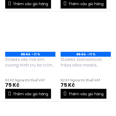
Thêm vào giỏ hàng
Thêm vào giỏ hàng
85 Kč
–11 %
85 Kč
–11 %
Staleks Mũi mài kim
Staleks Diamantová
cương hình trụ bo tròn
fréza oliva modrá
màu đỏ FA30R023/6.5
FA130B025/5
62 Kč Ngoại trừ thuế VAT
62 Kč Ngoại trừ thuế VAT
75 Kč
75 Kč
Thêm vào giỏ hàng
Thêm vào giỏ hàng