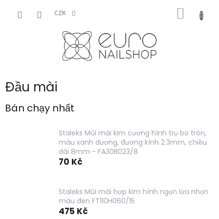
Chuyển
GIỎ
qua
CZK
phần
HÀNG
nội
dung
Đầu mài
Bán chạy nhất
Staleks Mũi mài kim cương hình trụ bo tròn,
màu xanh dương, đường kính 2.3mm, chiều
dài 8mm - FA30B023/8
70 Kč
Staleks Mũi mài hợp kim hình ngọn lửa nhọn
màu đen FT110H060/15
475 Kč