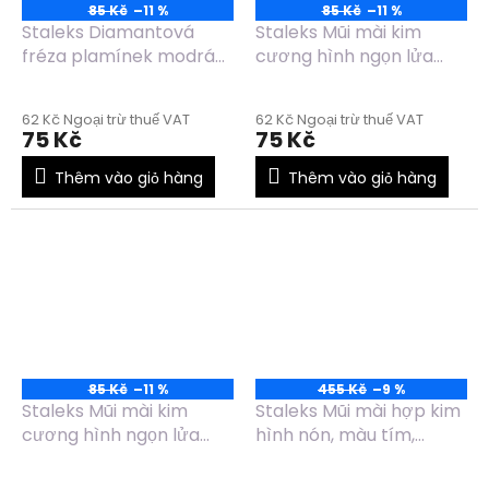
85 Kč
–11 %
85 Kč
–11 %
Staleks Diamantová
Staleks Mũi mài kim
fréza plamínek modrá
cương hình ngọn lửa
FA11B018/8
nhọn màu đỏ FA11R023/8
62 Kč Ngoại trừ thuế VAT
62 Kč Ngoại trừ thuế VAT
75 Kč
75 Kč
Thêm vào giỏ hàng
Thêm vào giỏ hàng
85 Kč
–11 %
455 Kč
–9 %
Staleks Mũi mài kim
Staleks Mũi mài hợp kim
cương hình ngọn lửa
hình nón, màu tím,
nhọn màu đỏ FA11R018/8
đường kính 6mm, chiều
dài 14mm -