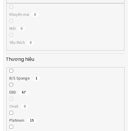
m
Khuyến mại
0
Mới
0
Yêu thích
0
Thương hiệu
B/S Spange
1
EBD
67
Onail
0
Platinum
15