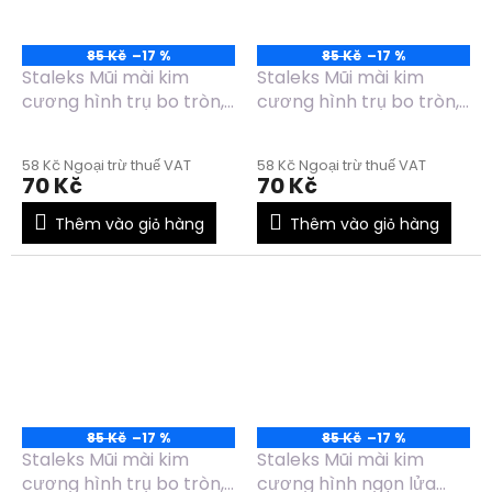
85 Kč
–17 %
85 Kč
–17 %
Staleks Mũi mài kim
Staleks Mũi mài kim
cương hình trụ bo tròn,
cương hình trụ bo tròn,
màu xanh dương, đường
màu đỏ, đường kính
kính 1.4mm, chiều dài
2.3mm, chiều dài 8mm -
58 Kč Ngoại trừ thuế VAT
58 Kč Ngoại trừ thuế VAT
8mm - FA30B014/8
FA30R023/8
70 Kč
70 Kč
Thêm vào giỏ hàng
Thêm vào giỏ hàng
85 Kč
–17 %
85 Kč
–17 %
Staleks Mũi mài kim
Staleks Mũi mài kim
cương hình trụ bo tròn,
cương hình ngọn lửa