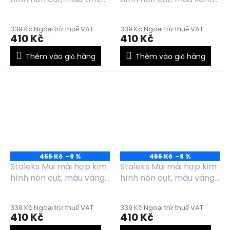
đường kính 6mm, chiều
dương, đường kính
dài 14mm -
4mm, chiều dài 13mm -
339 Kč Ngoại trừ thuế VAT
339 Kč Ngoại trừ thuế VAT
FT70V060/14
FT70B040/13
410 Kč
410 Kč
Thêm vào giỏ hàng
Thêm vào giỏ hàng
455 Kč
–9 %
455 Kč
–9 %
Staleks Mũi mài hợp kim
Staleks Mũi mài hợp kim
hình nón cụt, màu vàng,
hình nón cụt, màu vàng,
đường kính 6mm, chiều
đường kính 4mm, chiều
dài 14mm - FT70Y060/14
dài 13mm - FT70Y040/13
339 Kč Ngoại trừ thuế VAT
339 Kč Ngoại trừ thuế VAT
410 Kč
410 Kč