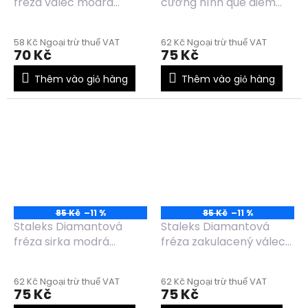
fréza válec modrá
cương hình que diêm
FA20B025/6
màu đỏ FA120R023/5
58 Kč Ngoại trừ thuế VAT
62 Kč Ngoại trừ thuế VAT
70 Kč
75 Kč
Thêm vào giỏ hàng
Thêm vào giỏ hàng
85 Kč
–11 %
85 Kč
–11 %
Staleks Diamantová
Staleks Diamantová
fréza sirka modrá
fréza zakulacený válec
FA120B023/5
modrá FA30B023/6.5
62 Kč Ngoại trừ thuế VAT
62 Kč Ngoại trừ thuế VAT
75 Kč
75 Kč