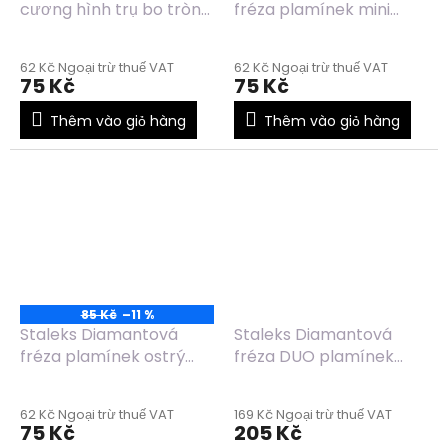
cương hình trụ bo tròn
fréza plamínek mini
màu đỏ FA30R025/10
modrá FA12B010/3
62 Kč Ngoại trừ thuế VAT
62 Kč Ngoại trừ thuế VAT
75 Kč
75 Kč
Thêm vào giỏ hàng
Thêm vào giỏ hàng
85 Kč
–11 %
Staleks Diamantová
Staleks Diamantová
fréza plamínek ostrý
fréza DUO plamínek
modrá FA11B023/8
ostrý modrá-zelená
FA11BG021/8
62 Kč Ngoại trừ thuế VAT
169 Kč Ngoại trừ thuế VAT
75 Kč
205 Kč