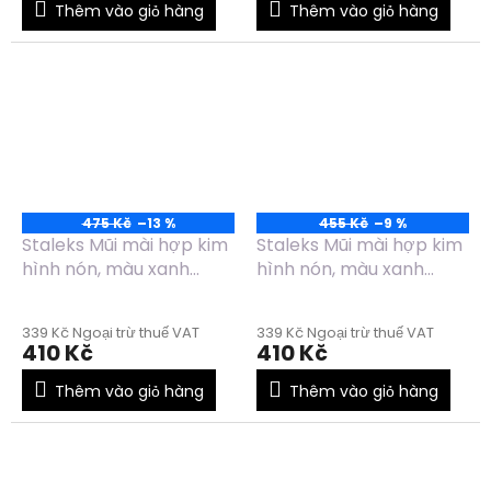
Thêm vào giỏ hàng
Thêm vào giỏ hàng
475 Kč
–13 %
455 Kč
–9 %
Staleks Mũi mài hợp kim
Staleks Mũi mài hợp kim
hình nón, màu xanh
hình nón, màu xanh
dương, đường kính
dương, đường kính
6mm, chiều dài 14mm -
5mm, chiều dài 13mm -
339 Kč Ngoại trừ thuế VAT
339 Kč Ngoại trừ thuế VAT
FT90B060/14
FT90B050/13
410 Kč
410 Kč
Thêm vào giỏ hàng
Thêm vào giỏ hàng