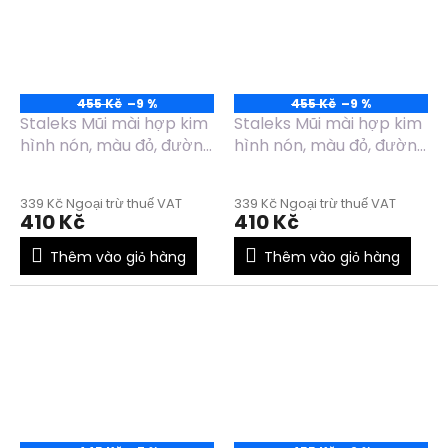
455 Kč
–9 %
455 Kč
–9 %
Staleks Mũi mài hợp kim
Staleks Mũi mài hợp kim
hình nón, màu đỏ, đường
hình nón, màu đỏ, đường
kính 6mm, chiều dài
kính 5mm, chiều dài
14mm - FT90R060/14
13mm - FT90R050/13
339 Kč Ngoại trừ thuế VAT
339 Kč Ngoại trừ thuế VAT
410 Kč
410 Kč
Thêm vào giỏ hàng
Thêm vào giỏ hàng