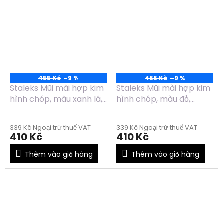
455 Kč
–9 %
455 Kč
–9 %
Staleks Mũi mài hợp kim
Staleks Mũi mài hợp kim
hình chóp, màu xanh lá,
hình chóp, màu đỏ,
đường kính 6mm, chiều
đường kính 6mm, chiều
dài 14mm - FT71G060/14
dài 14mm - FT71R060/14
339 Kč Ngoại trừ thuế VAT
339 Kč Ngoại trừ thuế VAT
410 Kč
410 Kč
Thêm vào giỏ hàng
Thêm vào giỏ hàng