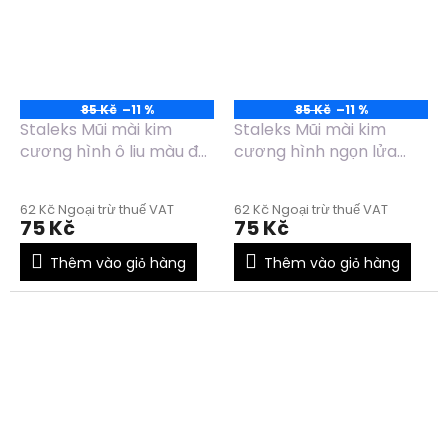
85 Kč
–11 %
85 Kč
–11 %
Staleks Mũi mài kim
Staleks Mũi mài kim
cương hình ô liu màu đỏ
cương hình ngọn lửa
FA130R025/5
mini màu đỏ FA12R010/3
62 Kč Ngoại trừ thuế VAT
62 Kč Ngoại trừ thuế VAT
75 Kč
75 Kč
Thêm vào giỏ hàng
Thêm vào giỏ hàng