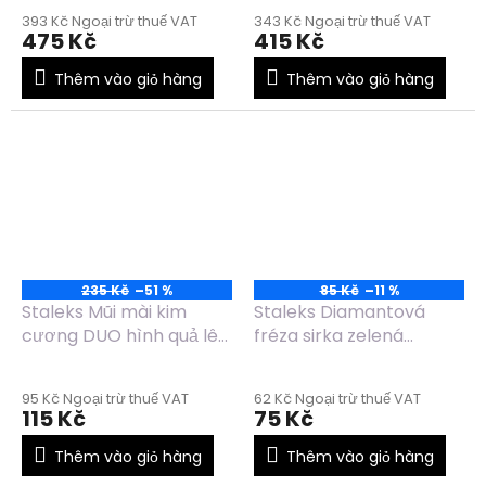
393 Kč Ngoại trừ thuế VAT
343 Kč Ngoại trừ thuế VAT
475 Kč
415 Kč
Thêm vào giỏ hàng
Thêm vào giỏ hàng
235 Kč
–51 %
85 Kč
–11 %
Staleks Mũi mài kim
Staleks Diamantová
cương DUO hình quả lê
fréza sirka zelená
nhọn màu xanh dương-
FA120G023/5
xanh lá FA100BG050/12
95 Kč Ngoại trừ thuế VAT
62 Kč Ngoại trừ thuế VAT
115 Kč
75 Kč
Thêm vào giỏ hàng
Thêm vào giỏ hàng