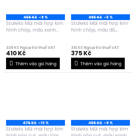
455 Kč
–9 %
395 Kč
–5 %
Staleks Mũi mài hợp kim
Staleks Mũi mài hợp kim
hình chóp, màu xanh
hình chóp, màu đỏ,
dương, đường kính
đường kính 2.3mm,
6mm, chiều dài 14mm -
chiều dài 8mm -
339 Kč Ngoại trừ thuế VAT
310 Kč Ngoại trừ thuế VAT
FT71B060/14
FT71R023/8
410 Kč
375 Kč
Thêm vào giỏ hàng
Thêm vào giỏ hàng
475 Kč
–13 %
455 Kč
–9 %
Staleks Mũi mài hợp kim
Staleks Mũi mài hợp kim
hình nón cụt, màu tím,
hình nón cụt, màu xanh