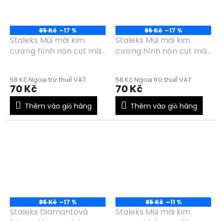
85 Kč
–17 %
85 Kč
–17 %
Staleks Mũi mài kim
Staleks Mũi mài kim
cương hình nón cụt màu
cương hình nón cụt màu
xanh dương
đỏ FA70R025/8
FA70B025/8
58 Kč Ngoại trừ thuế VAT
58 Kč Ngoại trừ thuế VAT
70 Kč
70 Kč
Thêm vào giỏ hàng
Thêm vào giỏ hàng
85 Kč
–17 %
85 Kč
–11 %
Staleks Diamantová
Staleks Mũi mài kim