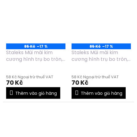
85 Kč
–17 %
85 Kč
–17 %
Staleks Mũi mài kim
Staleks Mũi mài kim
cương hình trụ bo tròn,
cương hình trụ bo tròn,
màu xanh lá, đường kính
màu xanh lá, đường kính
2.3mm, chiều dài 8mm -
1.4mm, chiều dài 8mm -
58 Kč Ngoại trừ thuế VAT
58 Kč Ngoại trừ thuế VAT
FA30G023/8
FA30G014/8
70 Kč
70 Kč
Thêm vào giỏ hàng
Thêm vào giỏ hàng