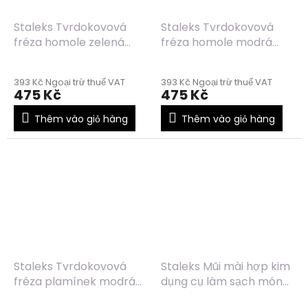
Staleks Tvrdokovová
Staleks Tvrdokovová
fréza homole zelená
fréza homole modrá
FT90G040/15
FT90B040/14
393 Kč Ngoại trừ thuế VAT
393 Kč Ngoại trừ thuế VAT
475 Kč
475 Kč
Thêm vào giỏ hàng
Thêm vào giỏ hàng
Staleks Tvrdokovová
Staleks Mũi mài hợp kim
fréza plamínek modrá
dụng cụ làm sạch móng
FT10B050/13. 5
an toàn FT12/012/2.5