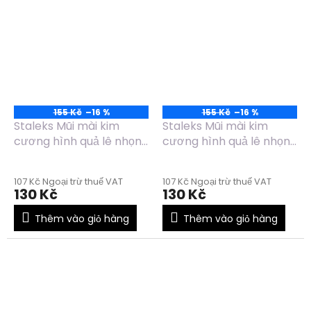
155 Kč
–16 %
155 Kč
–16 %
Staleks Mũi mài kim
Staleks Mũi mài kim
cương hình quả lê nhọn
cương hình quả lê nhọn
màu xanh dương
màu đỏ FA100R040/12
FA100B040/12
107 Kč Ngoại trừ thuế VAT
107 Kč Ngoại trừ thuế VAT
130 Kč
130 Kč
Thêm vào giỏ hàng
Thêm vào giỏ hàng