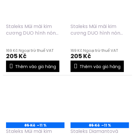
Staleks Mũi mài kim
Staleks Mũi mài kim
cương DUO hình nón
cương DUO hình nón
cụt màu xanh dương-
cụt màu đỏ-xanh dương
xanh lá FA70BG025/8
FA70RB025/8
169 Kč Ngoại trừ thuế VAT
169 Kč Ngoại trừ thuế VAT
205 Kč
205 Kč
Thêm vào giỏ hàng
Thêm vào giỏ hàng
85 Kč
–11 %
85 Kč
–11 %
Staleks Mũi mài kim
Staleks Diamantová