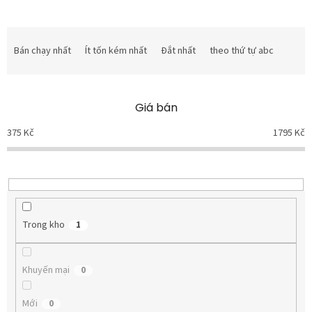
P
h
Bán chạy nhất
Ít tốn kém nhất
Đắt nhất
theo thứ tự abc
â
n
l
Giá bán
o
ạ
375
Kč
1795
Kč
i
s
ả
n
p
h
Trong kho
1
ẩ
m
Khuyến mại
0
Mới
0