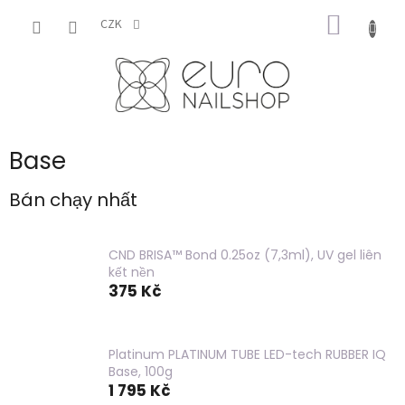
Chuyển
GIỎ
qua
CZK
phần
HÀNG
nội
dung
Base
Bán chạy nhất
CND BRISA™ Bond 0.25oz (7,3ml), UV gel liên
kết nền
375 Kč
Platinum PLATINUM TUBE LED-tech RUBBER IQ
Base, 100g
1 795 Kč