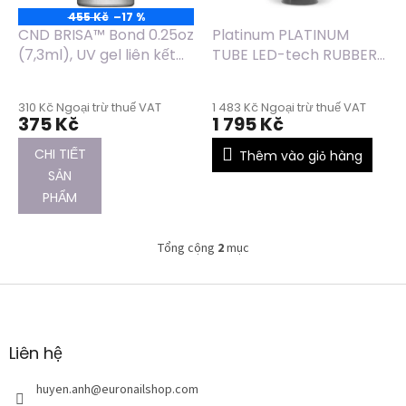
h
455 Kč
–17 %
s
CND BRISA™ Bond 0.25oz
Platinum PLATINUM
ả
(7,3ml), UV gel liên kết
TUBE LED-tech RUBBER
n
nền
IQ Base, 100g
p
310 Kč Ngoại trừ thuế VAT
1 483 Kč Ngoại trừ thuế VAT
h
375 Kč
1 795 Kč
ẩ
m
CHI TIẾT
Thêm vào giỏ hàng
SẢN
PHẨM
Tổng cộng
2
mục
D
a
n
C
h
h
s
â
á
n
Liên hệ
c
t
h
r
huyen.anh
@
euronailshop.com
c