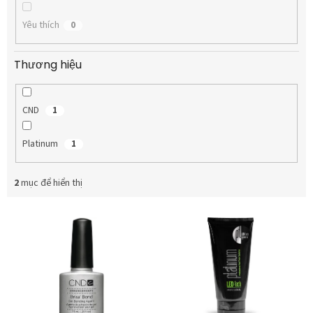
Yêu thích
0
Thương hiệu
CND
1
Platinum
1
2
mục để hiển thị
D
a
n
h
s
á
c