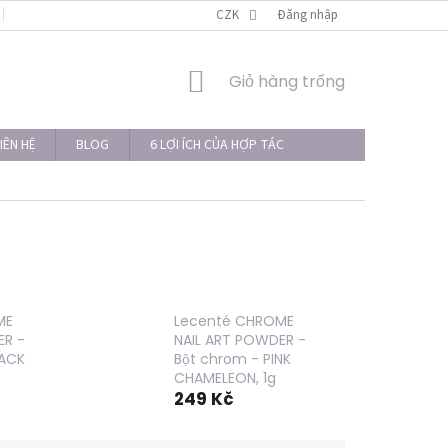
LIÊN HỆ
THỦ TỤC KHIẾU NẠI
CZK
Đăng nhập
GIỎ
Giỏ hàng trống
HÀNG
IÊN HỆ
BLOG
6 LỢI ÍCH CỦA HỢP TÁC
ME
Lecenté CHROME
ER -
NAIL ART POWDER -
LACK
Bột chrom - PINK
CHAMELEON, 1g
249 Kč