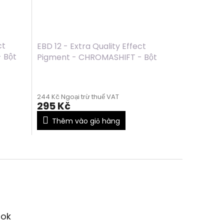
ct
EBD 12 - Extra Quality Effect
 Bột
Pigment - CHROMASHIFT - Bột
chrom - LIGHT PINK, 2ml
244 Kč Ngoại trừ thuế VAT
295 Kč
Thêm vào giỏ hàng
ok