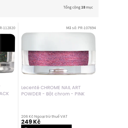
Tổng cộng
18
mục
R-112820
Mã số:
PR-107694
T
Lecenté CHROME NAIL ART
LACK
POWDER - Bột chrom - PINK
CHAMELEON, 1g
206 Kč Ngoại trừ thuế VAT
249 Kč