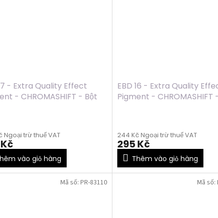
7 - Extra Quality Effect
EBD 16 - Extra Quality Effe
ent - CHROMASHIFT - Bột
Pigment - CHROMASHIFT -
m - BLUE, 2ml
chrom - VIOLET, 2ml
 Ngoại trừ thuế VAT
244 Kč Ngoại trừ thuế VAT
 Kč
295 Kč
hêm vào giỏ hàng
Thêm vào giỏ hàng
Mã số:
PR-83110
Mã số: