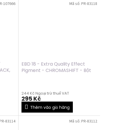
R-107666
Mã số:
PR-83118
T
EBD 18 - Extra Quality Effect
ACK,
Pigment - CHROMASHIFT - Bột
chrom - LIGHT VIOLET, 2ml
244 Kč Ngoại trừ thuế VAT
295 Kč
Thêm vào giỏ hàng
PR-83114
Mã số:
PR-83112