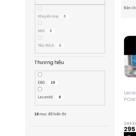
P
h
Bán ch
â
Khuyến mại
0
n
D
l
Mới
0
a
o
n
ạ
Yêu thích
0
h
i
s
s
á
ả
Thương hiệu
c
n
h
p
s
h
EBD
10
ả
ẩ
Lece
n
m
Lecenté
8
POWD
p
RAIN
h
ẩ
18
mục để hiển thị
m
244 Kč
295
Bỏ