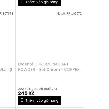
Thêm vào giỏ hàng
R-107674
Mã số:
PR-107672
T
Lecenté CHROME NAIL ART
LD, 1g
POWDER - Bột Chrom - COPPER,
1g
202 Kč Ngoại trừ thuế VAT
245 Kč
Thêm vào giỏ hàng