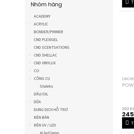
T
Nhóm hàng
qua
danh
mục
ACADEMY
ACRYLIC
BONDER/PRIMER
CND PLEXIGEL
CND SCENTSATIONS
CND SHELLAC
CND VINYLUX
CỌ
Lece
CÔNG CỤ
POWD
Staleks
GOLD
DẦU/OIL
DŨA
202 Kč
DUNG DỊCH HỖ TRƠ
245
ĐÈN BÀN
T
ĐÈN UV / LED
AI led lamp