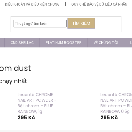
ĐIỀU KHOẢN VÀ ĐIỀU KIỆN CHUNG
QUY CHẾ BẢO VỆ DỮ LIỆU CÁ NHÂN
TÌM KIẾM
CND SHELLAC
PLATINUM BOOSTER
VỀ CHÚNG TÔI
L
om dust
chạy nhất
Lecenté CHROME
Lecenté CHRO
NAIL ART POWDER -
NAIL ART POWD
Bột chrom – BLUE
Bột chrom – B
RAINBOW, 1g
RAINBOW, 0.5g
295 Kč
295 Kč