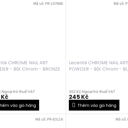
Mã số:
PR-107668
Mã số:
P
nté CHROME NAIL ART
Lecenté CHROME NAIL AR
ER - Bột Chrom - BRONZE
POWDER - Bột Chrom - BL
ELEON, 1g
1g
 Ngoại trừ thuế VAT
202 Kč Ngoại trừ thuế VAT
 Kč
245 Kč
hêm vào giỏ hàng
Thêm vào giỏ hàng
Mã số:
PR-83116
Mã số: