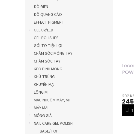
ĐỒ ĐIỆN
ĐỒ QUẢNG CÁO
EFFECT PIGMENT
GEL UV/LED
GEL-POLISHES
GÓI TO TIỆN LỢI
CHĂM SÓC MÓNG TAY
CHĂM SÓC TAY
Lece
KEO DÍNH MÓNG
POWD
KHỬ TRÙNG
CHAM
KHUYẾN MẠI
LÔNG MI
202 Kč
MÀU NHUỘM MÀY, MI
245
MÁY MÀI
T
MÓNG GIẢ
NAIL CARE GEL POLISH
BASE/TOP