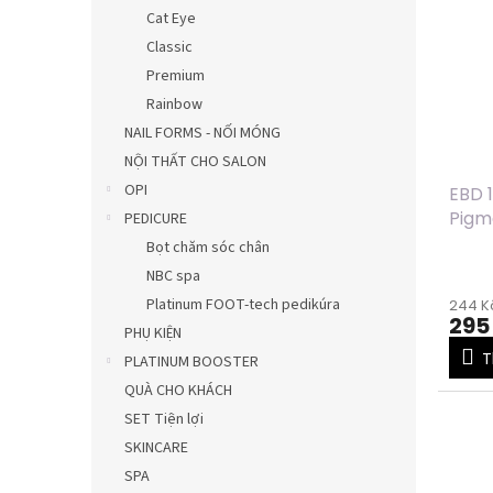
Cat Eye
Classic
Premium
Rainbow
NAIL FORMS - NỐI MÓNG
NỘI THẤT CHO SALON
OPI
EBD 1
Pigm
PEDICURE
chro
Bọt chăm sóc chân
NBC spa
Platinum FOOT-tech pedikúra
244 Kč
295
PHỤ KIỆN
T
PLATINUM BOOSTER
QUÀ CHO KHÁCH
SET Tiện lợi
SKINCARE
SPA