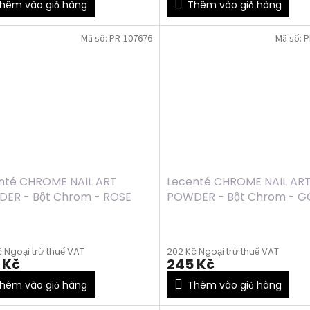
hêm vào giỏ hàng
Thêm vào giỏ hàng
Mã số:
PR-107676
Mã số:
P
nté CHROME NAIL ART
Lecenté CHROME NAIL AR
ER - Bột Chrom - ROSE
POWDER - Bột Chrom - GO
, 1g
 Ngoại trừ thuế VAT
202 Kč Ngoại trừ thuế VAT
 Kč
245 Kč
hêm vào giỏ hàng
Thêm vào giỏ hàng