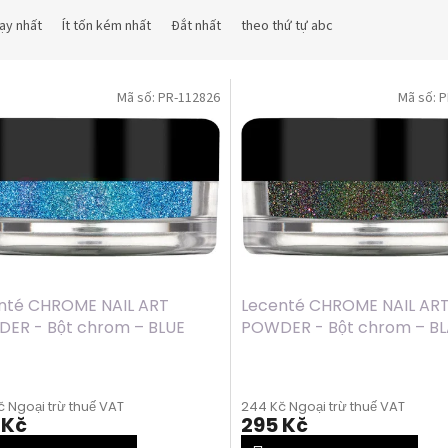
ạy nhất
Ít tốn kém nhất
Đắt nhất
theo thứ tự abc
Mã số:
PR-112826
Mã số:
P
nté CHROME NAIL ART
Lecenté CHROME NAIL AR
ER - Bột chrom – BLUE
POWDER - Bột chrom – B
BOW, 1g
RAINBOW, 0.5g
 Ngoại trừ thuế VAT
244 Kč Ngoại trừ thuế VAT
 Kč
295 Kč