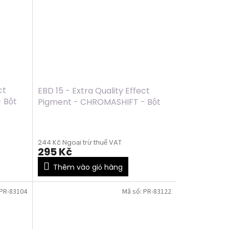
ct
EBD 15 - Extra Quality Effect
 Bột
Pigment - CHROMASHIFT - Bột
chrom - RED, 2ml
244 Kč Ngoại trừ thuế VAT
295 Kč
Thêm vào giỏ hàng
PR-83104
Mã số:
PR-83122