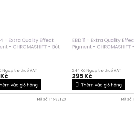
4 - Extra Quality Effect
EBD 11 - Extra Quality Effec
ent - CHROMASHIFT - Bột
Pigment - CHROMASHIFT -
m - BRONZE, 2ml
chrom - GOLD, 2ml
 Ngoại trừ thuế VAT
244 Kč Ngoại trừ thuế VAT
 Kč
295 Kč
hêm vào giỏ hàng
Thêm vào giỏ hàng
Mã số:
PR-83120
Mã số: