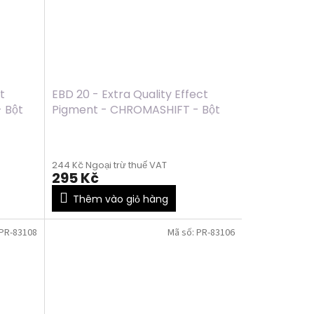
t
EBD 20 - Extra Quality Effect
 Bột
Pigment - CHROMASHIFT - Bột
chrom - GREEN, 2ml
244 Kč Ngoại trừ thuế VAT
295 Kč
Thêm vào giỏ hàng
PR-83108
Mã số:
PR-83106