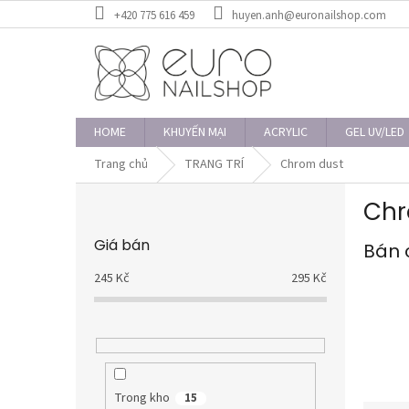
Chuyển
+420 775 616 459
huyen.anh@euronailshop.com
qua
phần
nội
dung
HOME
KHUYẾN MẠI
ACRYLIC
GEL UV/LED
Trang chủ
TRANG TRÍ
Chrom dust
T
Chr
h
a
Giá bán
Bán 
n
h
245
Kč
295
Kč
b
ê
n
Trong kho
15