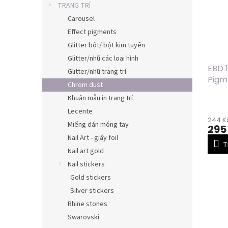
TRANG TRÍ
Carousel
Effect pigments
Glitter bột/ bột kim tuyến
Glitter/nhũ các loại hình
EBD 1
Glitter/nhũ trang trí
Pigm
Chrom dust
chro
Khuân mẫu in trang trí
Lecente
244 Kč
Miếng dán móng tay
295
Nail Art - giấy foil
T
Nail art gold
Nail stickers
Gold stickers
Silver stickers
Rhine stones
Swarovski