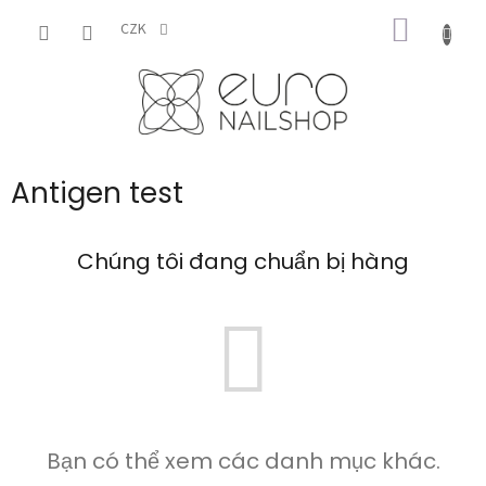
Chuyển
GIỎ
qua
CZK
phần
HÀNG
nội
dung
Antigen test
Chúng tôi đang chuẩn bị hàng
Bạn có thể xem các danh mục khác.