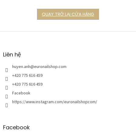
QUAY TRỞ LẠI CỬA HÀNG
C
h
â
n
Liên hệ
t
r
huyen.anh
@
euronailshop.com
a
+420 775 616 459
n
+420 775 616 459
g
Facebook
https://www.instagram.com/euronailshopcom/
Facebook