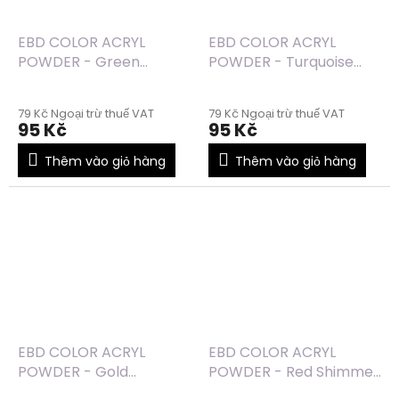
EBD COLOR ACRYL
EBD COLOR ACRYL
POWDER - Green
POWDER - Turquoise
Shimmer (49) - 7g
Shimmer (48) - 7g
79 Kč Ngoại trừ thuế VAT
79 Kč Ngoại trừ thuế VAT
95 Kč
95 Kč
Thêm vào giỏ hàng
Thêm vào giỏ hàng
EBD COLOR ACRYL
EBD COLOR ACRYL
POWDER - Gold
POWDER - Red Shimmer
Shimmer (46) - 7g
(45) - 7g