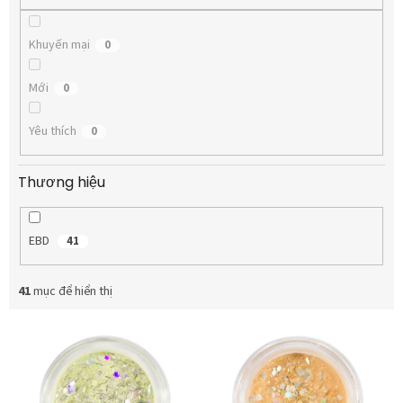
m
Khuyến mại
0
Mới
0
Yêu thích
0
Thương hiệu
EBD
41
41
mục để hiển thị
D
a
n
h