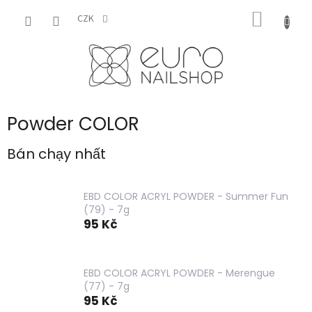
Chuyển
GIỎ
qua
CZK
phần
HÀNG
nội
dung
Powder COLOR
Bán chạy nhất
EBD COLOR ACRYL POWDER - Summer Fun
(79) - 7g
95 Kč
EBD COLOR ACRYL POWDER - Merengue
(77) - 7g
95 Kč