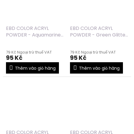
EBD COLOR ACRYL
EBD COLOR ACRYL
POWDER - Aquamarine
POWDER - Green Glitter
Glitter (38) - 7g
(37) - 7g
79 Kč Ngoại trừ thuế VAT
79 Kč Ngoại trừ thuế VAT
95 Kč
95 Kč
Thêm vào giỏ hàng
Thêm vào giỏ hàng
EBD COLOR ACRYL
EBD COLOR ACRYL