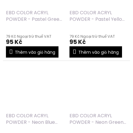
EBD COLOR ACRYL
EBD COLOR ACRYL
POWDER - Pastel Green
POWDER - Pastel Yellow
(23) - 7g
(22) - 7g
79 Kč Ngoại trừ thuế VAT
79 Kč Ngoại trừ thuế VAT
95 Kč
95 Kč
Thêm vào giỏ hàng
Thêm vào giỏ hàng
EBD COLOR ACRYL
EBD COLOR ACRYL
POWDER - Neon Blue
POWDER - Neon Green
(19) - 7g
(18) - 7g