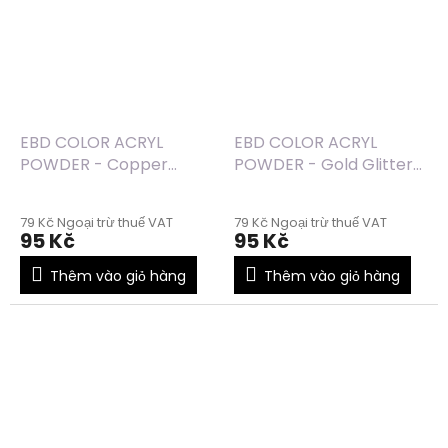
EBD COLOR ACRYL
EBD COLOR ACRYL
POWDER - Copper
POWDER - Gold Glitter
Glitter (26) - 7g
(25) - 7g
79 Kč Ngoại trừ thuế VAT
79 Kč Ngoại trừ thuế VAT
95 Kč
95 Kč
Thêm vào giỏ hàng
Thêm vào giỏ hàng