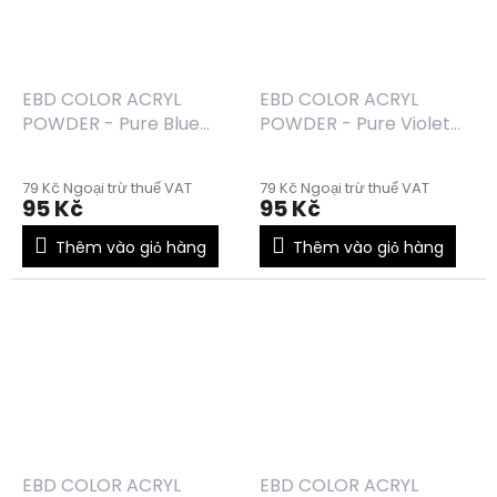
EBD COLOR ACRYL
EBD COLOR ACRYL
POWDER - Pure Blue
POWDER - Pure Violet
(06) - 7g
(05) - 7g
79 Kč Ngoại trừ thuế VAT
79 Kč Ngoại trừ thuế VAT
95 Kč
95 Kč
Thêm vào giỏ hàng
Thêm vào giỏ hàng
EBD COLOR ACRYL
EBD COLOR ACRYL