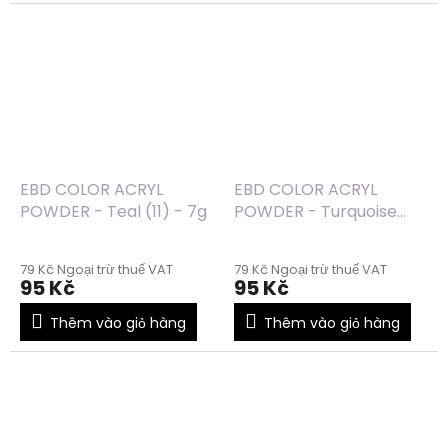
EBD COLOR ACRYL
EBD COLOR ACRYL
POWDER - Teal (11) - 7g
POWDER - Turquoise
(10) - 7g
79 Kč Ngoại trừ thuế VAT
79 Kč Ngoại trừ thuế VAT
95 Kč
95 Kč
Thêm vào giỏ hàng
Thêm vào giỏ hàng