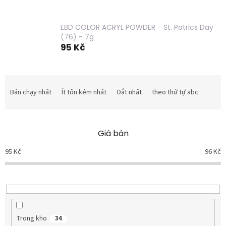
EBD COLOR ACRYL POWDER - St. Patrics Day
(76) - 7g
95 Kč
P
h
Bán chạy nhất
Ít tốn kém nhất
Đắt nhất
theo thứ tự abc
â
n
l
Giá bán
o
ạ
95
Kč
96
Kč
i
s
ả
n
p
h
Trong kho
34
ẩ