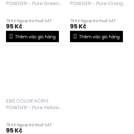
POWDER - Pure Green
POWDER - Pure Orange
(04) - 7g
(03) - 7g
79 Kč Ngoại trừ thuế VAT
79 Kč Ngoại trừ thuế VAT
95 Kč
95 Kč
Thêm vào giỏ hàng
Thêm vào giỏ hàng
EBD COLOR ACRYL
POWDER - Pure Yellow
(01) - 7g
79 Kč Ngoại trừ thuế VAT
95 Kč