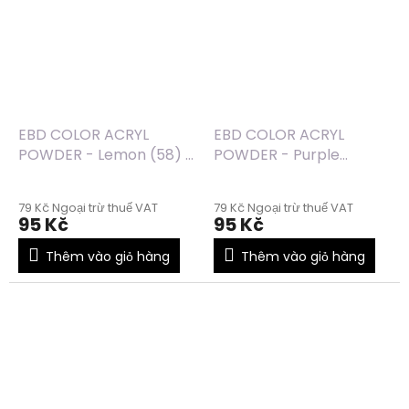
EBD COLOR ACRYL
EBD COLOR ACRYL
POWDER - Lemon (58) -
POWDER - Purple
7g
Shimmer (50) - 7g
79 Kč Ngoại trừ thuế VAT
79 Kč Ngoại trừ thuế VAT
95 Kč
95 Kč
Thêm vào giỏ hàng
Thêm vào giỏ hàng