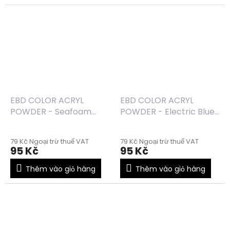
EBD COLOR ACRYL
EBD COLOR ACRYL
POWDER - Seafoam
POWDER - Electric Blue
Glitter (40) - 7g
Glitter (39) - 7g
79 Kč Ngoại trừ thuế VAT
79 Kč Ngoại trừ thuế VAT
95 Kč
95 Kč
Thêm vào giỏ hàng
Thêm vào giỏ hàng