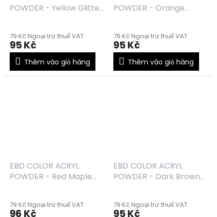
POWDER - Yellow Glitter
POWDER - Orange
(36) - 7g
Glitter (35) - 7g
79 Kč Ngoại trừ thuế VAT
79 Kč Ngoại trừ thuế VAT
95 Kč
95 Kč
Thêm vào giỏ hàng
Thêm vào giỏ hàng
EBD COLOR ACRYL
EBD COLOR ACRYL
POWDER - Red Maple
POWDER - Dark Brown
Glitter (31) - 7g
Glitter (29) - 7g
79 Kč Ngoại trừ thuế VAT
79 Kč Ngoại trừ thuế VAT
96 Kč
95 Kč