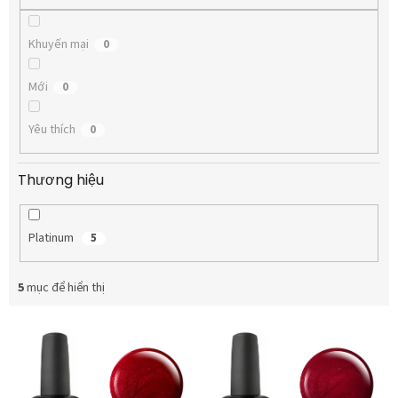
m
Khuyến mại
0
Mới
0
Yêu thích
0
Thương hiệu
Platinum
5
5
mục để hiển thị
D
a
n
h