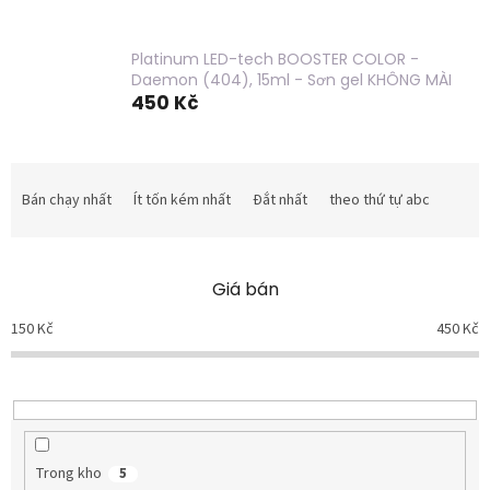
Platinum LED-tech BOOSTER COLOR -
Daemon (404), 15ml - Sơn gel KHÔNG MÀI
450 Kč
P
h
Bán chạy nhất
Ít tốn kém nhất
Đắt nhất
theo thứ tự abc
â
n
l
Giá bán
o
ạ
150
Kč
450
Kč
i
s
ả
n
p
h
Trong kho
5
ẩ