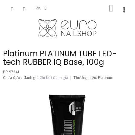
Chuyển
GIỎ
qua
CZK
phần
HÀNG
nội
dung
Platinum PLATINUM TUBE LED-
tech RUBBER IQ Base, 100g
PR-97341
Đánh
Chưa được đánh giá
Chi tiết đánh giá
Thương hiệu:
Platinum
giá
trung
bình
của
sản
phẩm
là
0,0
trên
5