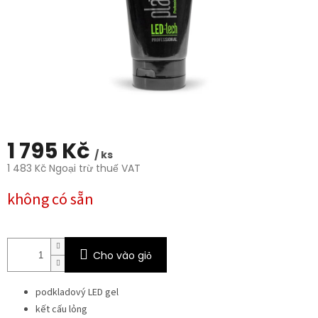
sao.
1 795 Kč
/ ks
1 483 Kč Ngoại trừ thuế VAT
Giá
không có sẵn
đo
lường:
Cho vào giỏ
podkladový LED gel
kết cấu lỏng