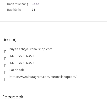
Danh mục hàng
:
Base
Bảo hành
:
24
C
h
â
n
Liên hệ
t
r
huyen.anh
@
euronailshop.com
a
+420 775 616 459
n
+420 775 616 459
g
Facebook
https://www.instagram.com/euronailshopcom/
Facebook