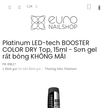
Chuyển
GIỎ
qua
CZK
phần
HÀNG
nội
dung
Platinum LED-tech BOOSTER
COLOR DRY Top, 15ml - Sơn gel
rất bóng KHÔNG MÀI
PR-99827
Đánh
1 đánh giá
Chi tiết đánh giá
Thương hiệu:
Platinum
giá
trung
bình
của
sản
phẩm
là
5,0