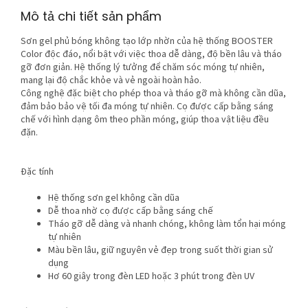
Mô tả chi tiết sản phẩm
Sơn gel phủ bóng không tạo lớp nhờn của hệ thống BOOSTER
Color độc đáo, nổi bật với việc thoa dễ dàng, độ bền lâu và tháo
gỡ đơn giản. Hệ thống lý tưởng để chăm sóc móng tự nhiên,
mang lại độ chắc khỏe và vẻ ngoài hoàn hảo.
Công nghệ đặc biệt cho phép thoa và tháo gỡ mà không cần dũa,
đảm bảo bảo vệ tối đa móng tự nhiên. Cọ được cấp bằng sáng
chế với hình dạng ôm theo phần móng, giúp thoa vật liệu đều
đặn.
Đặc tính
Hệ thống sơn gel không cần dũa
Dễ thoa nhờ cọ được cấp bằng sáng chế
Tháo gỡ dễ dàng và nhanh chóng, không làm tổn hại móng
tự nhiên
Màu bền lâu, giữ nguyên vẻ đẹp trong suốt thời gian sử
dụng
Hơ 60 giây trong đèn LED hoặc 3 phút trong đèn UV