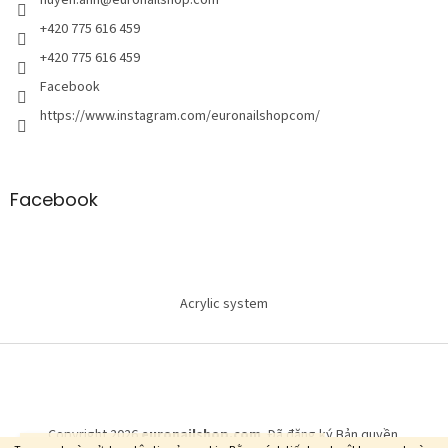
r
a
+420 775 616 459
n
+420 775 616 459
g
Facebook
https://www.instagram.com/euronailshopcom/
Facebook
Acrylic system
Copyright 2026
euronailshop.com
. Đã đăng ký Bản quyền.
Vui lòng đăng nhập hoặc đăng ký để xem giá bán sỉ.