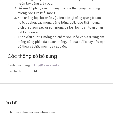
ngón tay bằng giấy bạc.
Để yên 10 phút, sau đó xoay tròn để tháo giấy bạc cùng
miếng bông ra khỏi móng.
Nhẹ nhàng loại bỏ phần vật liệu còn lại bằng que gỗ cam
hoặc pusher. Lau móng bằng bông cellulose thấm dung
dịch tháo sơn gel và sơn móng để loại bỏ hoàn toàn phần
vật liệu còn sót.
Thoa dầu dưỡng móng để chăm sóc, bảo vệ và dưỡng ẩm
móng cùng phần da quanh móng. Bỏ qua bước này nếu bạn
sẽ thoa vật liệu mới ngay sau đó.
Các thông số bổ sung
Danh mục hàng
:
Top/Base coats
Bảo hành
:
24
C
h
â
n
Liên hệ
t
huyen.anh
@
euronailshop.com