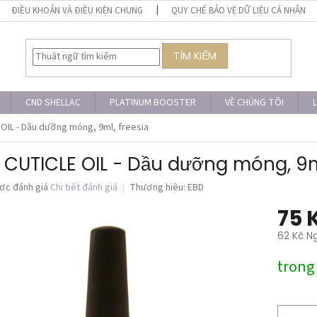
ĐIỀU KHOẢN VÀ ĐIỀU KIỆN CHUNG
QUY CHẾ BẢO VỆ DỮ LIỆU CÁ NHÂN
TÌM KIẾM
CND SHELLAC
PLATINUM BOOSTER
VỀ CHÚNG TÔI
L
OIL - Dầu dưỡng móng, 9ml, freesia
 CUTICLE OIL - Dầu dưỡng móng, 9ml
ợc đánh giá
Chi tiết đánh giá
Thương hiệu:
EBD
75 
62 Kč N
Giá
trong
đo
lường: