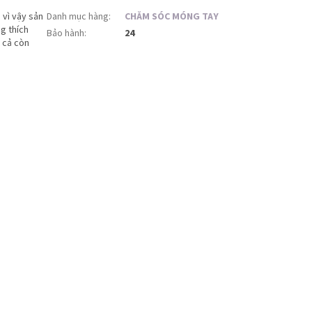
vì vậy sản
Danh mục hàng
:
CHĂM SÓC MÓNG TAY
g thích
Bảo hành
:
24
 cả còn