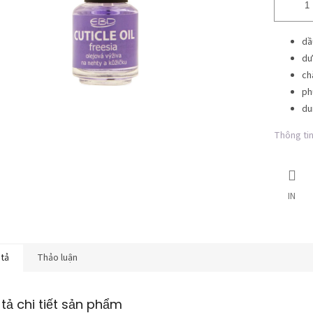
dầ
dư
ch
ph
du
Thông tin 
IN
 tả
Thảo luận
tả chi tiết sản phẩm