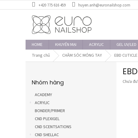
Chuyển
+420 775 616 459
huyen.anh@euronailshop.com
qua
phần
nội
dung
HOME
KHUYẾN MẠI
ACRYLIC
GEL UV/LED
Trang chủ
CHĂM SÓC MÓNG TAY
EBD CUTICLE 
T
EBD
h
Bỏ
a
Đánh
Nhóm hàng
Chưa đư
qua
n
giá
danh
h
trung
mục
ACADEMY
b
bình
ACRYLIC
ê
của
sản
BONDER/PRIMER
n
phẩm
CND PLEXIGEL
là
CND SCENTSATIONS
0,0
trên
CND SHELLAC