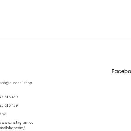
Facebo
anh
@
euronailshop.
75 616 459
75 616 459
ook
//www.instagram.co
onailshopcom/