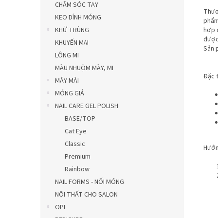
CHĂM SÓC TAY
Thươ
KEO DÍNH MÓNG
phẩm
KHỬ TRÙNG
hợp 
được
KHUYẾN MẠI
Sản p
LÔNG MI
MÀU NHUỘM MÀY, MI
Đặc t
MÁY MÀI
MÓNG GIẢ
NAIL CARE GEL POLISH
BASE/TOP
Cat Eye
Classic
Hướn
Premium
Rainbow
NAIL FORMS - NỐI MÓNG
NỘI THẤT CHO SALON
OPI