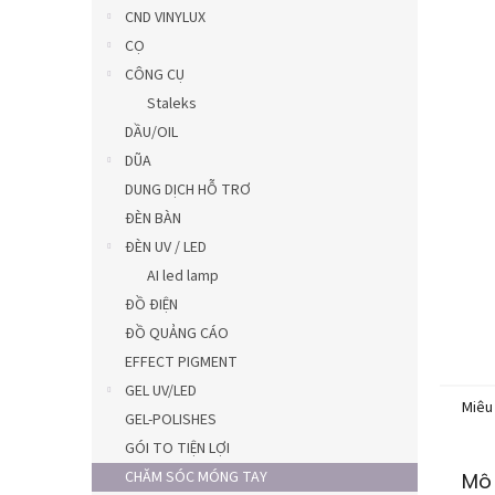
5
CND VINYLUX
sao.
CỌ
CÔNG CỤ
Staleks
DẦU/OIL
DŨA
DUNG DỊCH HỖ TRƠ
ĐÈN BÀN
ĐÈN UV / LED
AI led lamp
ĐỒ ĐIỆN
ĐỒ QUẢNG CÁO
EFFECT PIGMENT
GEL UV/LED
Miêu
GEL-POLISHES
GÓI TO TIỆN LỢI
CHĂM SÓC MÓNG TAY
Mô 