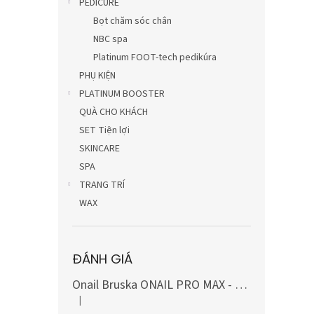
PEDICURE
Bọt chăm sóc chân
NBC spa
Platinum FOOT-tech pedikúra
PHỤ KIỆN
PLATINUM BOOSTER
QUÀ CHO KHÁCH
SET Tiện lợi
SKINCARE
SPA
TRANG TRÍ
WAX
ĐÁNH GIÁ
Onail Bruska ONAIL PRO MAX - MÀU TRẮNG, bao gồm bộ mũi khoan carbide và kim cương (10 món)
|
Đánh giá sản phẩm là 5 trên 5 sao.