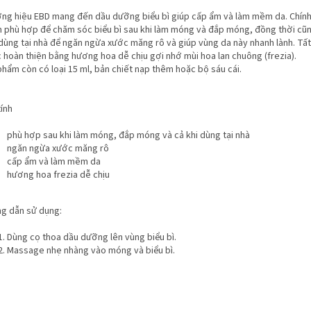
ng hiệu EBD mang đến dầu dưỡng biểu bì giúp cấp ẩm và làm mềm da. Chính 
 phù hợp để chăm sóc biểu bì sau khi làm móng và đắp móng, đồng thời cũn
dùng tại nhà để ngăn ngừa xước măng rô và giúp vùng da này nhanh lành. Tất
 hoàn thiện bằng hương hoa dễ chịu gợi nhớ mùi hoa lan chuông (frezia).
hẩm còn có loại 15 ml, bản chiết nạp thêm hoặc bộ sáu cái.
ính
phù hợp sau khi làm móng, đắp móng và cả khi dùng tại nhà
ngăn ngừa xước măng rô
cấp ẩm và làm mềm da
hương hoa frezia dễ chịu
g dẫn sử dụng:
Dùng cọ thoa dầu dưỡng lên vùng biểu bì.
Massage nhẹ nhàng vào móng và biểu bì.