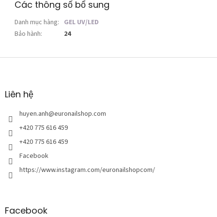
Các thông số bổ sung
Danh mục hàng
:
GEL UV/LED
Bảo hành
:
24
C
h
â
n
Liên hệ
t
r
huyen.anh
@
euronailshop.com
a
+420 775 616 459
n
+420 775 616 459
g
Facebook
https://www.instagram.com/euronailshopcom/
Facebook