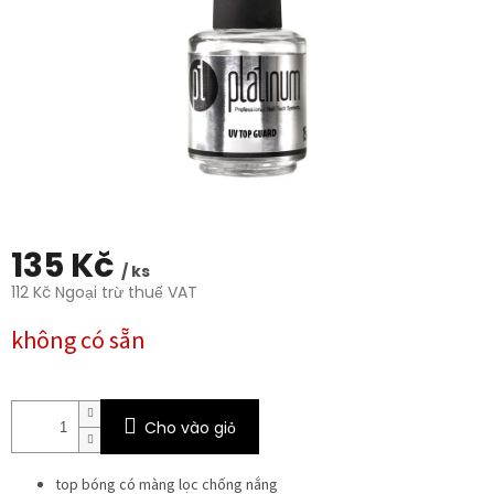
trên
5
sao.
135 Kč
/ ks
112 Kč Ngoại trừ thuế VAT
Giá
không có sẵn
đo
lường:
Cho vào giỏ
top bóng có màng lọc chống nắng