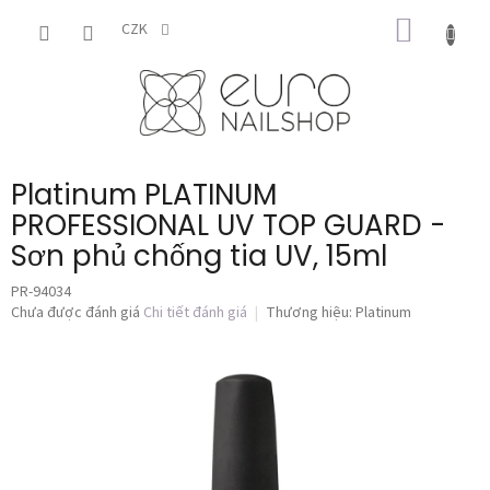
Chuyển
GIỎ
qua
CZK
phần
HÀNG
nội
dung
Platinum PLATINUM
PROFESSIONAL UV TOP GUARD -
Sơn phủ chống tia UV, 15ml
PR-94034
Đánh
Chưa được đánh giá
Chi tiết đánh giá
Thương hiệu:
Platinum
giá
trung
bình
của
sản
phẩm
là
0,0