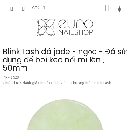
Chuyển
GIỎ
qua
CZK
phần
HÀNG
nội
dung
Blink Lash đá jade - ngọc - Đá sử
dụng để bôi keo nối mi lên ,
50mm
PR-41628
Đánh
Chưa được đánh giá
Chi tiết đánh giá
Thương hiệu:
Blink Lash
giá
trung
bình
của
sản
phẩm
là
0,0