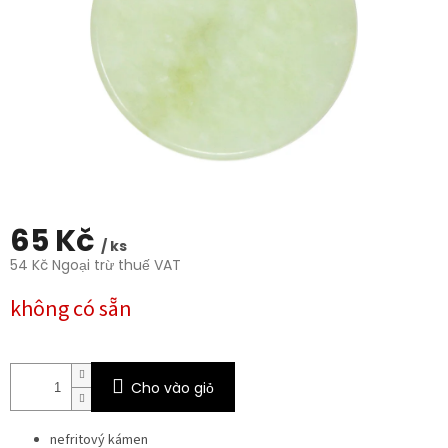
trên
5
sao.
65 Kč
/ ks
54 Kč Ngoại trừ thuế VAT
Giá
không có sẵn
đo
lường:
Cho vào giỏ
nefritový kámen