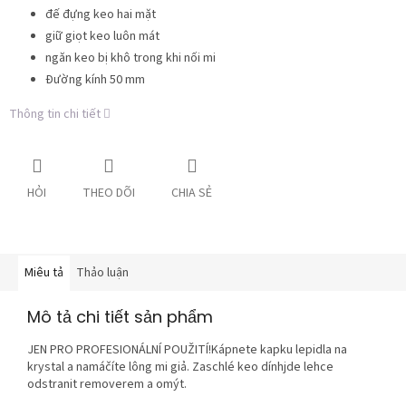
đế đựng keo hai mặt
giữ giọt keo luôn mát
ngăn keo bị khô trong khi nối mi
Đường kính 50 mm
Thông tin chi tiết
HỎI
THEO DÕI
CHIA SẺ
Miêu tả
Thảo luận
Mô tả chi tiết sản phẩm
JEN PRO PROFESIONÁLNÍ POUŽITÍ!Kápnete kapku lepidla na
krystal a namáčíte lông mi giả. Zaschlé keo dínhjde lehce
odstranit removerem a omýt.