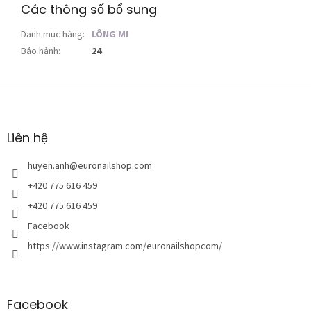
Các thông số bổ sung
Danh mục hàng
:
LÔNG MI
Bảo hành
:
24
C
h
â
n
Liên hệ
t
r
huyen.anh
@
euronailshop.com
a
+420 775 616 459
n
+420 775 616 459
g
Facebook
https://www.instagram.com/euronailshopcom/
Facebook