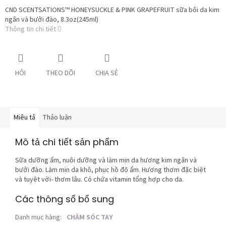
CND SCENTSATIONS™ HONEYSUCKLE & PINK GRAPEFRUIT sữa bôi da kim
ngân và bưởi đào, 8.3oz(245ml)
Thông tin chi tiết
HỎI
THEO DÕI
CHIA SẺ
Miêu tả
Thảo luận
Mô tả chi tiết sản phẩm
Sữa dưỡng ẩm, nuôi dưỡng và làm mịn da hương kim ngân và
bưởi đào. Làm mịn da khô, phục hồ độ ẩm. Hương thơm đặc biệt
và tuyệt vời- thơm lâu. Có chứa vitamin tổng hợp cho da.
Các thông số bổ sung
Danh mục hàng
:
CHĂM SÓC TAY