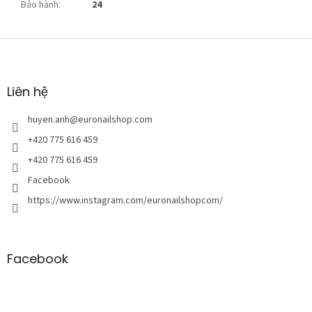
Bảo hành
:
24
C
h
â
n
Liên hệ
t
r
huyen.anh
@
euronailshop.com
a
+420 775 616 459
n
+420 775 616 459
g
Facebook
https://www.instagram.com/euronailshopcom/
Facebook