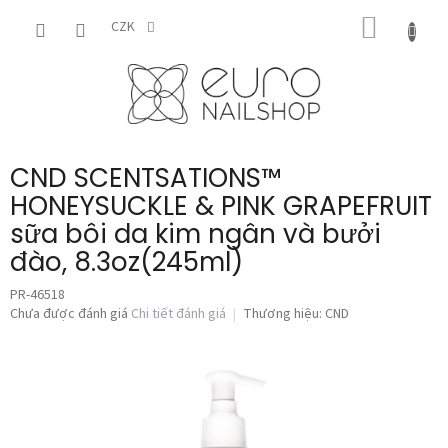
Chuyển
GIỎ
qua
CZK
phần
HÀNG
nội
dung
CND SCENTSATIONS™
HONEYSUCKLE & PINK GRAPEFRUIT
sữa bôi da kim ngân và bưởi
đào, 8.3oz(245ml)
PR-46518
Đánh
Chưa được đánh giá
Chi tiết đánh giá
Thương hiệu:
CND
giá
trung
bình
của
sản
phẩm
là