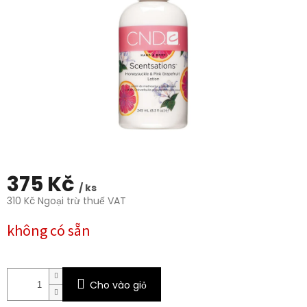
0,0
trên
5
sao.
375 Kč
/ ks
310 Kč Ngoại trừ thuế VAT
Giá
không có sẵn
đo
lường:
Cho vào giỏ