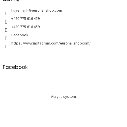
t
r
huyen.anh
@
euronailshop.com
a
+420 775 616 459
n
+420 775 616 459
g
Facebook
https://www.instagram.com/euronailshopcom/
Facebook
Acrylic system