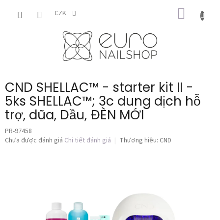
Chuyển
GIỎ
qua
CZK
phần
HÀNG
nội
dung
CND SHELLAC™ - starter kit II -
5ks SHELLAC™; 3c dung dịch hỗ
trợ, dũa, Dầu, ĐÈN MỚI
PR-97458
Đánh
Chưa được đánh giá
Chi tiết đánh giá
Thương hiệu:
CND
giá
trung
bình
của
sản
phẩm
là
0,0