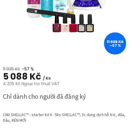
trên
5
sao.
11 935 Kč
–57 %
11 935 Kč
–57 %
5 088 Kč
/ ks
4 205 Kč Ngoại trừ thuế VAT
Giá
Chỉ dành cho người đã đăng ký
đo
lường:
CND SHELLAC™ - starter kit II - 5ks SHELLAC™; 3c dung dịch hỗ trợ, dũa,
Dầu, ĐÈN MỚI