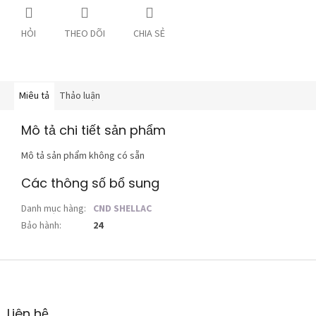
HỎI
THEO DÕI
CHIA SẺ
Miêu tả
Thảo luận
Mô tả chi tiết sản phẩm
Mô tả sản phẩm không có sẵn
Các thông số bổ sung
Danh mục hàng
:
CND SHELLAC
Bảo hành
:
24
C
h
â
n
Liên hệ