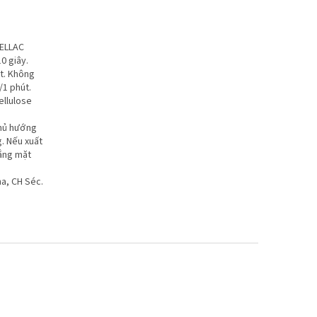
HELLAC
0 giây.
t. Không
/1 phút.
ellulose
thủ hướng
g. Nếu xuất
nắng mặt
ha, CH Séc.