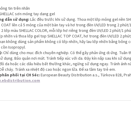
ông tin trên nhãn
SHELLAC
sơn móng tay
dạng gel
g dẫn sử dụng:
Lắc đều trước khi sử dụng. Thoa một lớp mỏng gel nền S
 COAT lên cả 5 móng của một bàn tay và hơ trong đèn UV/LED trong 2 phút/1
 2 lớp màu SHELLAC COLOR, mỗi lớp hơ riêng trong đèn UV/LED 2 phút/1 phú
ớp nhờn
và thoa lớp gel top SHELLAC TOP COAT, hơ trong đèn UV/LED 2 phút
bạn không dùng sản phẩm không có lớp nhờn, hãy lau lớp nhờn bằng bông c
 cồn Isopropyl.
ý:
Chỉ dùng cho mục đích chuyên nghiệp. Có thể gây phản ứng dị ứng. Tuân 
ử dụng. Bảo quản nơi mát. Tránh tiếp xúc với da. Đậy kín nắp sau khi sử dụn
 đỏ da hoặc các dấu hiệu bất thường khác, ngừng sử dụng ngay. Tránh ánh 
 Dễ cháy. Tránh xa nhiệt độ cao hoặc ngọn lửa. Để xa tầm tay trẻ em.
phân phối tại CH Séc:
European Beauty Distribution a.s., Türkova 828, Pra
.ebdistribution.com