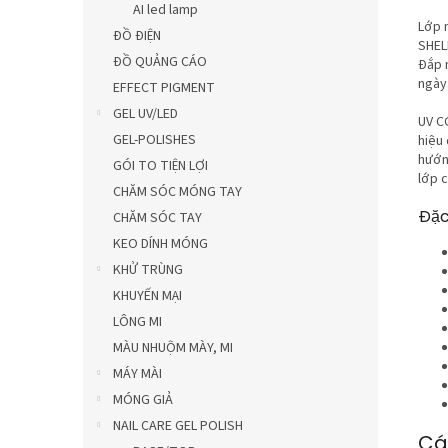
AI led lamp
Lớp 
ĐỒ ĐIỆN
SHEL
ĐỒ QUẢNG CÁO
Đắp 
ngày
EFFECT PIGMENT
GEL UV/LED
UV C
GEL-POLISHES
hiệu
hướn
GÓI TO TIỆN LỢI
lớp 
CHĂM SÓC MÓNG TAY
Đặc
CHĂM SÓC TAY
KEO DÍNH MÓNG
KHỬ TRÙNG
KHUYẾN MẠI
LÔNG MI
MÀU NHUỘM MÀY, MI
MÁY MÀI
MÓNG GIẢ
NAIL CARE GEL POLISH
Cá