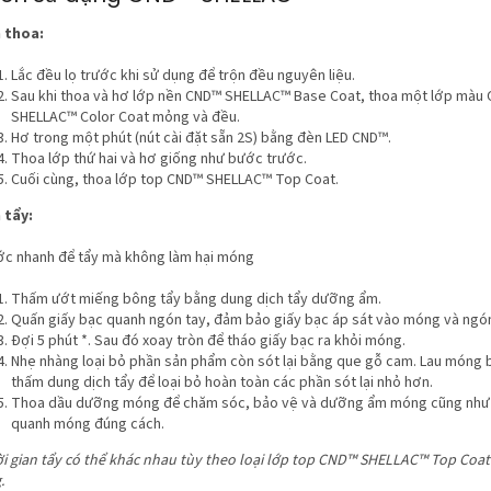
 thoa:
Lắc đều lọ trước khi sử dụng để trộn đều nguyên liệu.
Sau khi thoa và hơ lớp nền CND™ SHELLAC™ Base Coat, thoa một lớp màu
SHELLAC™ Color Coat mỏng và đều.
Hơ trong một phút (nút cài đặt sẵn 2S) bằng đèn LED CND™.
Thoa lớp thứ hai và hơ giống như bước trước.
Cuối cùng, thoa lớp top CND™ SHELLAC™ Top Coat.
 tẩy:
ớc nhanh để tẩy mà không làm hại móng
Thấm ướt miếng bông tẩy bằng dung dịch tẩy dưỡng ẩm.
Quấn giấy bạc quanh ngón tay, đảm bảo giấy bạc áp sát vào móng và ngón
Đợi 5 phút *. Sau đó xoay tròn để tháo giấy bạc ra khỏi móng.
Nhẹ nhàng loại bỏ phần sản phẩm còn sót lại bằng que gỗ cam. Lau móng
thấm dung dịch tẩy để loại bỏ hoàn toàn các phần sót lại nhỏ hơn.
Thoa dầu dưỡng móng để chăm sóc, bảo vệ và dưỡng ẩm móng cũng như
quanh móng đúng cách.
ời gian tẩy có thể khác nhau tùy theo loại lớp top CND™ SHELLAC™ Top Coat
.