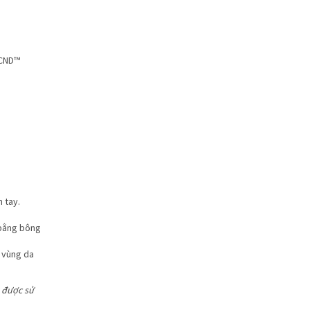
 CND™
 tay.
 bằng bông
 vùng da
 được sử