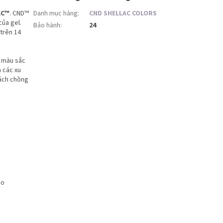
AC™
. CND™
Danh mục hàng
:
CND SHELLAC COLORS
ủa gel.
Bảo hành
:
24
trên 14
c màu sắc
 các xu
cách chồng
ảo