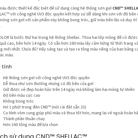
màu được thiết kế đặc biệt để sử dụng cùng hệ thống sơn gel
CND™ SHELL
LAC™ với công nghệ UV3 độc quyền kết hợp sự dễ dàng khi sơn với độ bền c
móng sơn gel với sản phẩm này không bong tróc, giữ màu bền lâu và duy trì 
.
OLOR là bước thứ hai trong hệ thống Shellac. Thoa hai lớp mỏng để có đượ
 quả cao, bền hơn 14 ngày. Có sẵn hơn 160 màu lấy cảm hứng từ thời trang và
g mới nhất. Chưa đủ? Hãy sáng tạo và tạo ra tông màu riêng của bạn bằng 
các màu.
 tính
Hệ thống sơn gel với công nghệ UV3 độc quyền
Dễ thoa như sơn thường nhưng có độ bền của gel
Giữ được vẻ đẹp hoàn hảo trên 14 ngày mà không làm hại móng tự nhiên
Độ bền màu cực cao
Không bong tróc
Hơ 1 phút trong đèn CND™ (nút cài đặt sẵn 2S)
Cọ hình vòm cung giúp phủ màu và thoa tốt hơn, mang lại vẻ ngoài hoàn h
Thành phần thuần chay
Hơn 160 tông màu để lựa chọn
ch sử dụng CND™ SHELLAC™