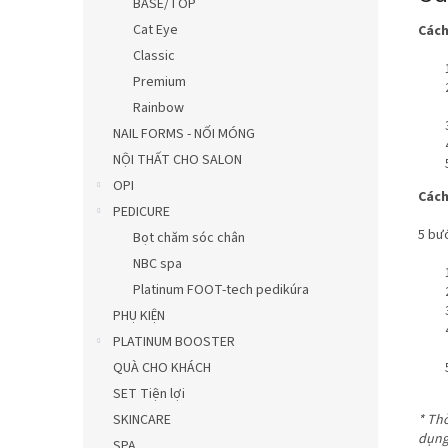
BASE/TOP
Cat Eye
Cách
Classic
Premium
Rainbow
NAIL FORMS - NỐI MÓNG
NỘI THẤT CHO SALON
OPI
Cách
PEDICURE
5 bư
Bọt chăm sóc chân
NBC spa
Platinum FOOT-tech pedikúra
PHỤ KIỆN
PLATINUM BOOSTER
QUÀ CHO KHÁCH
SET Tiện lợi
SKINCARE
* Th
dụng
SPA