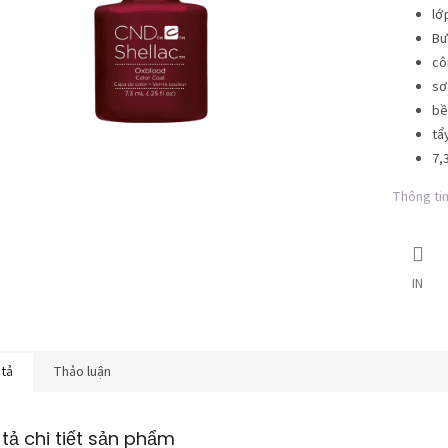
lớ
Bư
cô
sơ
bề
tẩ
7,3
Thông tin 
IN
 tả
Thảo luận
tả chi tiết sản phẩm