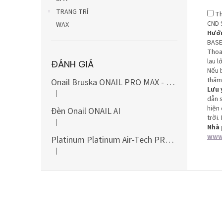
TRANG TRÍ
Th
CND 
WAX
Hướn
BASE
Thoa
lau
l
ĐÁNH GIÁ
Nếu 
thấm
Onail Bruska ONAIL PRO MAX - MÀU TRẮNG, bao gồm bộ mũi khoan carbide và kim cương (10 món)
Lưu 
|
Đánh giá sản phẩm là 5 trên 5 sao.
dẫn s
hiện
Đèn Onail ONAIL AI
trời.
|
Đánh giá sản phẩm là 5 trên 5 sao.
Nhà 
www
Platinum Platinum Air-Tech PREMIUM ACRYLIC POWDER - Soft Coral (14) 660 g
|
Đánh giá sản phẩm là 5 trên 5 sao.
C
h
â
n
t