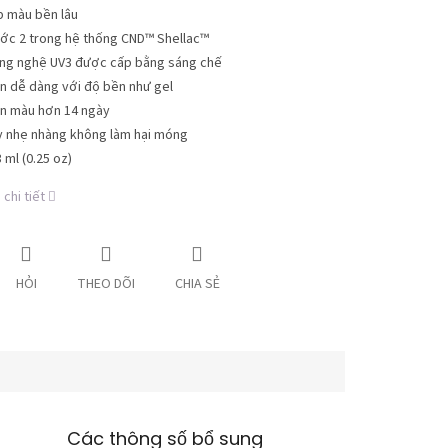
p màu bền lâu
ớc 2 trong hệ thống CND™ Shellac™
ng nghệ UV3 được cấp bằng sáng chế
n dễ dàng với độ bền như gel
n màu hơn 14 ngày
y nhẹ nhàng không làm hại móng
 ml (0.25 oz)
chi tiết
HỎI
THEO DÕI
CHIA SẺ
Các thông số bổ sung