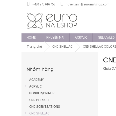
Chuyển
+420 775 616 459
huyen.anh@euronailshop.com
qua
phần
nội
dung
HOME
KHUYẾN MẠI
ACRYLIC
GEL UV/LED
Trang chủ
CND SHELLAC
CND SHELLAC COLOR
T
CND
h
Bỏ
a
Đánh
Nhóm hàng
Chưa đư
qua
n
giá
danh
h
trung
mục
ACADEMY
b
bình
ACRYLIC
ê
của
sản
BONDER/PRIMER
n
phẩm
CND PLEXIGEL
là
CND SCENTSATIONS
0,0
trên
CND SHELLAC