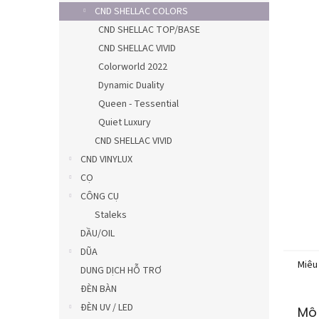
5
CND SHELLAC COLORS
sao.
CND SHELLAC TOP/BASE
CND SHELLAC VIVID
Colorworld 2022
Dynamic Duality
Queen - Tessential
Quiet Luxury
CND SHELLAC VIVID
CND VINYLUX
CỌ
CÔNG CỤ
Staleks
DẦU/OIL
DŨA
Miêu
DUNG DỊCH HỖ TRƠ
ĐÈN BÀN
ĐÈN UV / LED
Mô 