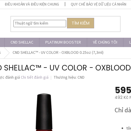
ĐIỀU KHOẢN VÀ ĐIỀU KIỆN CHUNG
QUY CHẾ BẢO VỆ DỮ LIỆU CÁ NHÂN
TÌM KIẾM
CND SHELLAC
PLATINUM BOOSTER
VỀ CHÚNG TÔI
L
S
CND SHELLAC™ - UV COLOR - OXBLOOD 0.25oz (7,3ml)
 SHELLAC™ - UV COLOR - OXBLOOD 
ợc đánh giá
Chi tiết đánh giá
Thương hiệu:
CND
595
492 Kč 
Giá
Chỉ d
đo
lường:
tô