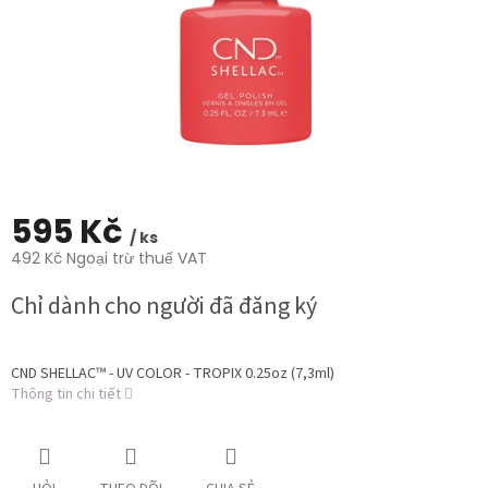
sao.
595 Kč
/ ks
492 Kč Ngoại trừ thuế VAT
Giá
Chỉ dành cho người đã đăng ký
đo
lường:
CND SHELLAC™ - UV COLOR - TROPIX 0.25oz (7,3ml)
Thông tin chi tiết