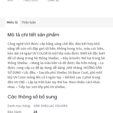
HỎI
THEO DÕI
CHIA SẺ
Miêu tả
Thảo luận
Mô tả chi tiết sản phẩm
Công nghệ UV3 được cấp bằng sáng chế độc đáo kết hợp khả
năng dễ sơn với đáp gel rất bền. Không bong tróc, màu cực bền,
kéo dài 14 ngày! UV COLOR là một lớp màu được thiết kế đặc biệt
để sử dụng trong hệ thống Shellac. • Đây là bước thứ hai trong hệ
thống Shellac. • Mang lại mầu bền và dữ được lâu trên móng. • Lọ
được cung cấp cọ để áp dụng dễ dàng ,nhệ nhàng. HƯỚNG DẪN
SỬ DỤNG • Lắc đều. • Sau khi phủ Shellac UV Base Coat, phủ một
lớp UV Color mỏng lên cả 5 ngón tay. • Để khô sau 2 phút trong
đèn UV CND. • Lặp lại trên bàn tay thứ hai. theo nhiều cách khác
nhau. • Tiếp tục sơn lớp phủ UV shellac.
Các thông số bổ sung
Danh mục hàng
:
CND SHELLAC COLORS
Bảo hành
:
24