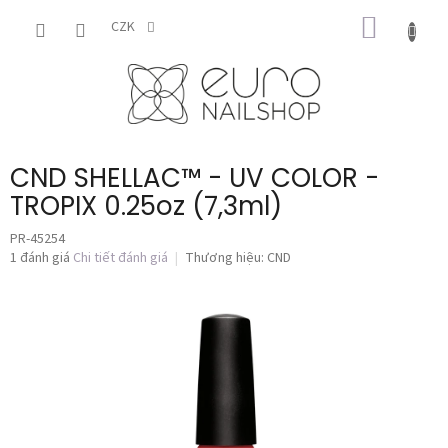
Chuyển
GIỎ
qua
CZK
phần
HÀNG
nội
dung
CND SHELLAC™ - UV COLOR -
TROPIX 0.25oz (7,3ml)
PR-45254
Đánh
1 đánh giá
Chi tiết đánh giá
Thương hiệu:
CND
giá
trung
bình
của
sản
phẩm
là
5,0
trên
5