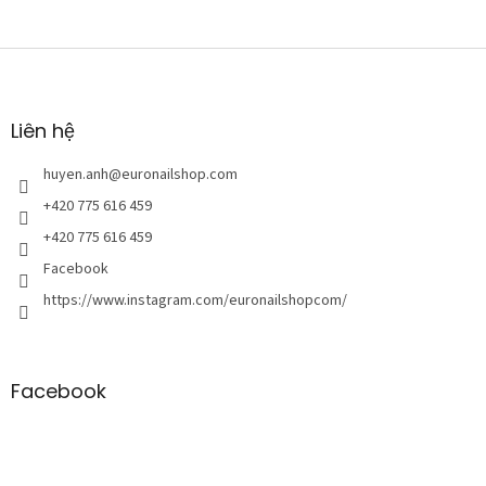
C
h
â
n
Liên hệ
t
r
huyen.anh
@
euronailshop.com
a
+420 775 616 459
n
+420 775 616 459
g
Facebook
https://www.instagram.com/euronailshopcom/
Facebook