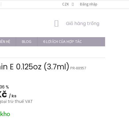
LIÊN HỆ
THỦ TỤC KHIẾU NẠI
CZK
Đăng nhập
GIỎ
Giỏ hàng trống
HÀNG
IÊN HỆ
BLOG
6 LỢI ÍCH CỦA HỢP TÁC
in E 0.125oz (3.7ml)
PR-88957
36 %
Kč
/ ks
goại trừ thuế VAT
 kho