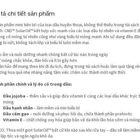
sao.
tả chi tiết sản phẩm
n phẩm mini tiện lợi của loại dầu huyền thoại, không thể thiếu trong túi xách 
ch. CND™ SolarOil™ kết hợp sức mạnh của các loại dầu tự nhiên và vitamin E 
ủng cố móng tự nhiên cũng như vùng biểu bì mỏng manh. Khi sử dụng đều đặ
 bị nứt, không tách lớp và biểu bì luôn mềm mại.
p ẩm và nuôi dưỡng nhanh chóng bất cứ lúc nào trong ngày
 móng chắc khỏe, đàn hồi và ít bị gãy hơn
n hảo để mang theo khi đi du lịch, đựng trong túi xách hoặc làm quà tặng n
ơng hoa quả nhẹ nhàng nâng tầm việc chăm sóc thành một nghi thức
h phần chính và lý do có trong dầu:
Dầu jojoba
– thấm sâu và giúp đưa vitamin E cùng các loại dầu khác trực 
móng
Dầu hạnh nhân
– làm mềm và mịn biểu bì
Dầu cám gạo
– nuôi dưỡng và phục hồi da, chứa thành phần prebiotic
Vitamin E
– chất chống oxy hóa giúp bảo vệ da khỏi lão hóa sớm và móng
O: Thoa một giọt SolarOil™ bất cứ khi nào sau khi rửa tay – dầu sẽ làm mềm
 lập tức và ngăn ngừa khô da.