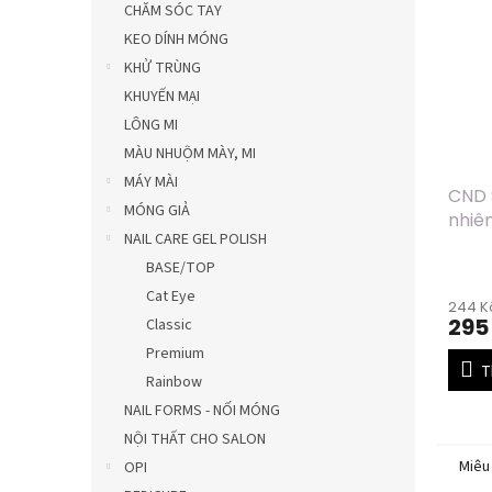
CHĂM SÓC TAY
KEO DÍNH MÓNG
KHỬ TRÙNG
KHUYẾN MẠI
LÔNG MI
MÀU NHUỘM MÀY, MI
MÁY MÀI
CND S
MÓNG GIẢ
nhiên
NAIL CARE GEL POLISH
(15m
BASE/TOP
Cat Eye
244 Kč
295
Classic
Premium
T
Rainbow
NAIL FORMS - NỐI MÓNG
NỘI THẤT CHO SALON
Miêu
OPI