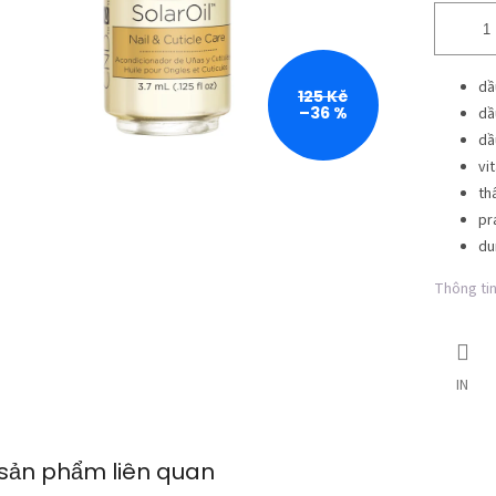
dầ
125 Kč
–36 %
dầ
dầ
vi
th
pr
du
Thông tin 
IN
sản phẩm liên quan