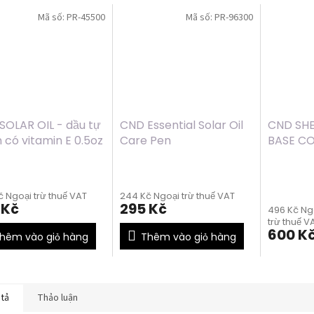
Mã số:
PR-45500
Mã số:
PR-96300
OLAR OIL - dầu tự
CND Essential Solar Oil
CND SHE
 có vitamin E 0.5oz
Care Pen
BASE CO
l)
0.42oz (
Đánh
giá
 Ngoại trừ thuế VAT
244 Kč Ngoại trừ thuế VAT
trung
 Kč
295 Kč
496 Kč Ng
bình
trừ thuế V
của
600 K
hêm vào giỏ hàng
Thêm vào giỏ hàng
sản
phẩm
là
5,0
trên
 tả
Thảo luận
5