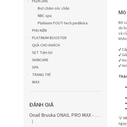
PEDICURE
Bọt chăm sóc chân
Mô 
NBC spa
Bộ sả
Platinum FOOT-tech pedikúra
du lị
PHỤ KIỆN
và c
PLATINUM BOOSTER
không
QUÀ CHO KHÁCH
✔ Cấ
SET Tiện lợi
✔ Giữ
SKINCARE
✔ Hoà
✔ Hư
SPA
TRANG TRÍ
Thàn
WAX
ĐÁNH GIÁ
Onail Bruska ONAIL PRO MAX - MÀU TRẮNG, bao gồm bộ mũi khoan carbide và kim cương (10 món)
💡 MẸ
|
Đánh giá sản phẩm là 5 trên 5 sao.
ngay