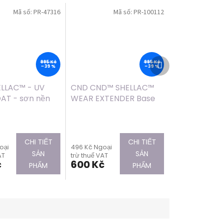
Mã số:
PR-47316
Mã số:
PR-100112
Sản
995 Kč
995 Kč
–39 %
–39 %
phẩm
tiếp
LLAC™ - UV
CND CND™ SHELLAC™
theo
AT - sơn nền
WEAR EXTENDER Base
12,5ml)
Coat 0.42oz (12,5ml)
Đánh
giá
trung
CHI TIẾT
CHI TIẾT
oại
496 Kč Ngoại
bình
SẢN
SẢN
AT
trừ thuế VAT
của
č
600 Kč
PHẨM
PHẨM
sản
phẩm
là
5,0
trên
5