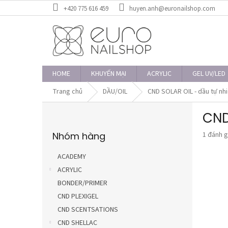
Chuyển
+420 775 616 459
huyen.anh@euronailshop.com
qua
phần
nội
dung
HOME
KHUYẾN MẠI
ACRYLIC
GEL UV/LED
Trang chủ
DẦU/OIL
CND SOLAR OIL - dầu tự nhi
T
CND 
h
Bỏ
a
Đánh
Nhóm hàng
1 đánh g
qua
n
giá
danh
h
trung
mục
ACADEMY
b
bình
ACRYLIC
ê
của
sản
BONDER/PRIMER
n
phẩm
CND PLEXIGEL
là
CND SCENTSATIONS
5,0
trên
CND SHELLAC