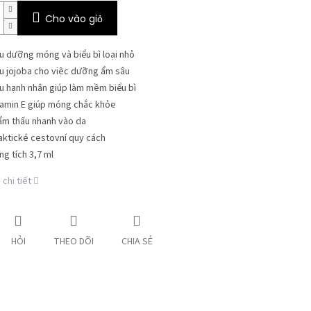
Cho vào giỏ
u dưỡng móng và biểu bì loại nhỏ
u jojoba cho việc dưỡng ẩm sâu
u hạnh nhân giúp làm mềm biểu bì
tamin E giúp móng chắc khỏe
ẩm thấu nhanh vào da
aktické cestovní quy cách
ng tích 3,7 ml
chi tiết
HỎI
THEO DÕI
CHIA SẺ