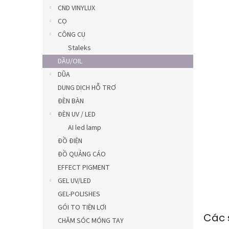
5
CND VINYLUX
sao.
CỌ
CÔNG CỤ
Staleks
DẦU/OIL
DŨA
DUNG DỊCH HỖ TRƠ
ĐÈN BÀN
ĐÈN UV / LED
AI led lamp
ĐỒ ĐIỆN
ĐỒ QUẢNG CÁO
EFFECT PIGMENT
GEL UV/LED
GEL-POLISHES
GÓI TO TIỆN LỢI
Các 
CHĂM SÓC MÓNG TAY