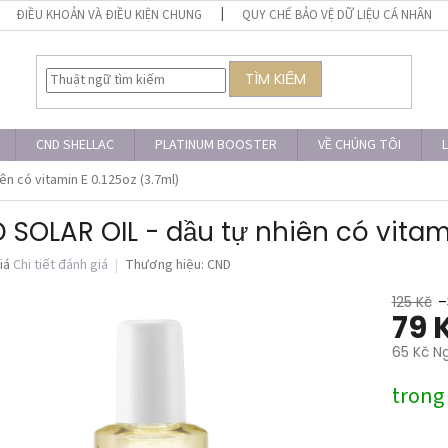
ĐIỀU KHOẢN VÀ ĐIỀU KIỆN CHUNG
QUY CHẾ BẢO VỆ DỮ LIỆU CÁ NHÂN
TÌM KIẾM
CND SHELLAC
PLATINUM BOOSTER
VỀ CHÚNG TÔI
L
ên có vitamin E 0.125oz (3.7ml)
SOLAR OIL - dầu tự nhiên có vitam
iá
Chi tiết đánh giá
Thương hiệu:
CND
125 Kč
–
79 
65 Kč N
Giá
trong
đo
lường: