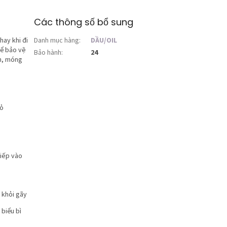
sao.
Các thông số bổ sung
hay khi đi
Danh mục hàng
:
DẦU/OIL
để bảo vệ
Bảo hành
:
24
n, móng
hỏ
tiếp vào
 khỏi gãy
 biểu bì