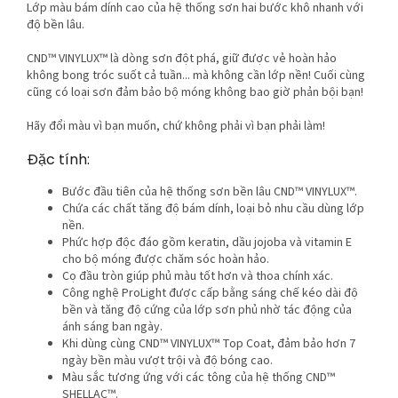
Lớp màu bám dính cao của hệ thống sơn hai bước khô nhanh với
độ bền lâu.
CND™ VINYLUX™ là dòng sơn đột phá, giữ được vẻ hoàn hảo
không bong tróc suốt cả tuần... mà không cần lớp nền! Cuối cùng
cũng có loại sơn đảm bảo bộ móng không bao giờ phản bội bạn!
Hãy đổi màu vì bạn muốn, chứ không phải vì bạn phải làm!
Đặc tính:
Bước đầu tiên của hệ thống sơn bền lâu CND™ VINYLUX™.
Chứa các chất tăng độ bám dính, loại bỏ nhu cầu dùng lớp
nền.
Phức hợp độc đáo gồm keratin, dầu jojoba và vitamin E
cho bộ móng được chăm sóc hoàn hảo.
Cọ đầu tròn giúp phủ màu tốt hơn và thoa chính xác.
Công nghệ ProLight được cấp bằng sáng chế kéo dài độ
bền và tăng độ cứng của lớp sơn phủ nhờ tác động của
ánh sáng ban ngày.
Khi dùng cùng CND™ VINYLUX™ Top Coat, đảm bảo hơn 7
ngày bền màu vượt trội và độ bóng cao.
Màu sắc tương ứng với các tông của hệ thống CND™
SHELLAC™.