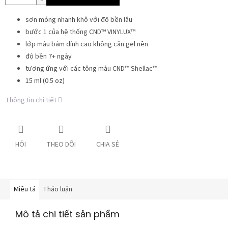
sơn móng nhanh khô với độ bền lâu
bước 1 của hệ thống CND™ VINYLUX™
lớp màu bám dính cao không cần gel nền
độ bền 7+ ngày
tương ứng với các tông màu CND™ Shellac™
15 ml (0.5 oz)
Thông tin chi tiết
HỎI
THEO DÕI
CHIA SẺ
Miêu tả
Thảo luận
Mô tả chi tiết sản phẩm