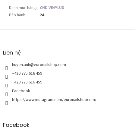
Danh mục hàng
:
CND VINYLUX
Bảo hành
:
24
C
h
â
n
Liên hệ
t
r
huyen.anh
@
euronailshop.com
a
+420 775 616 459
n
+420 775 616 459
g
Facebook
https://www.instagram.com/euronailshopcom/
Facebook