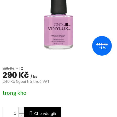
0,0
trên
5
sao.
295 Kč
–1 %
295 Kč
–1 %
290 Kč
/ ks
240 Kč Ngoại trừ thuế VAT
Giá
trong kho
đo
lường:
Cho vào giỏ