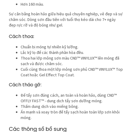
Hơn 160 màu.
Sự cân bằng hoàn hảo giữa hiệu quả chuyên nghiệp, vẻ đẹp và sự
chăm sóc. Dòng sơn đầu tiên với tuổi thọ kéo dài cho 7+ ngày
đẹp rực rỡ và độ bóng như gel.
Cách thoa:
Chuẩn bị móng tự nhiên kỹ lưỡng.
Lắc kỹ lọ để các thành phần hòa đều.
Thoa hai lớp mỏng sơn màu CND™ VINYLUX™ lên móng đã
sạch và được chăm sóc.
Cuối cùng thoa một lớp mỏng sơn phủ CND™ VINYLUX™ Top
Coat hoặc Gel Effect Top Coat.
Cách tháo gỡ:
Để tẩy sơn đúng cách, an toàn và hoàn hảo, dùng CND™
OFFLY FAST™ - dung dịch tẩy sơn dưỡng móng.
Thấm dung dịch vào miếng bông.
Ấn mạnh và xoay tròn để tẩy sạch hoàn toàn lớp sơn khỏi
móng.
Các thông số bổ sung