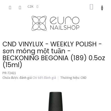
Chuyển
GIỎ
qua
CZK
phần
HÀNG
nội
dung
CND VINYLUX - WEEKLY POLISH -
sơn móng một tuần -
BECKONING BEGONIA (189) 0.5oz
(15ml)
PR-72421
Đánh
Chưa được đánh giá
Chi tiết đánh giá
Thương hiệu:
CND
giá
trung
bình
của
sản
phẩm
là