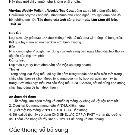
Hãy thay mới chỉ vì muốn chứ không phải vì cần.
Vinylux
Weekly Polish
a
Weekly Top Coat
cùng tạo ra hệ thống đặc biệt.
Chuỗi lưới polyme công hiệu hình thành nhờ công nghệ ProLight đảm bảo độ
bền chống mẻ nứt.
Tác dụng của ánh sáng ban ngày làm tăng độ bền.
Thật sự!
Giữ lâu
Loại sơn này giữ màu tươi đẹp không tì vết cả tuần mà lại không hề bong tróc.
Kết quả tuyệt vời so với các loại sơn bình thường.
Bền
Nhờ công nghệ ProLight, tác dụng của ánh sáng ban ngày khéo diài tuổi thọ và
độ bền của lớp sơn phủ.
Công hiệu
Lớp màu cực kỳ bám dính đảm bảo việc áp dụng nhanh.
Thú vị
Trong hàng loạt tông màu có nguồn cảm hứng từ các sàn biểu diễn thời trang
chắc chắn bạn sẽ chọn được tông màu của mình, hợp với quần áo hay tâm
trạng. Sơn màu hợp kiểu với các tông màu CND Shellac, bất kể dùng cho móng
chân hay dùng để làm đẹp nhanh.
áp dụng dễ dàng
1. Cắt móng, làm sạch móng và chuẩn bị móng kỹ càng để vật liệu bám tốt.
2. Quét hai lớp mỏng móng tuần VINYLUX lên móng.
3. Quét một lớp mỏng VINYLUX TOP COAT lên móng.
4. Để loại bỏ tốt hãy sử dụng CND SHELLAC OFFLY FAST – chất tẩy dưỡng
da. Thấm vào bông rồi tẩy sạch VINYLUX dễ dàng và nhẹ nhàng.
Các thông số bổ sung