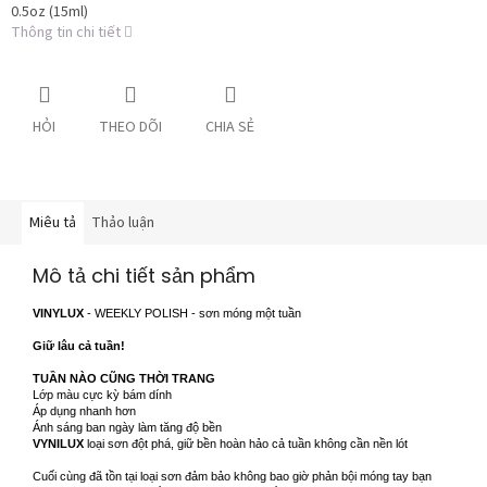
0.5oz (15ml)
Thông tin chi tiết
HỎI
THEO DÕI
CHIA SẺ
Miêu tả
Thảo luận
Mô tả chi tiết sản phẩm
VINYLUX
- WEEKLY POLISH - sơn móng một tuần
Giữ lâu cả tuần!
TUẦN NÀO CŨNG THỜI TRANG
Lớp màu cực kỳ bám dính
Áp dụng nhanh hơn
Ánh sáng ban ngày làm tăng độ bền
VYNILUX
loại sơn đột phá, giữ bền hoàn hảo cả tuần không cần nền lót
Cuối cùng đã tồn tại loại sơn đảm bảo không bao giờ phản bội móng tay bạn