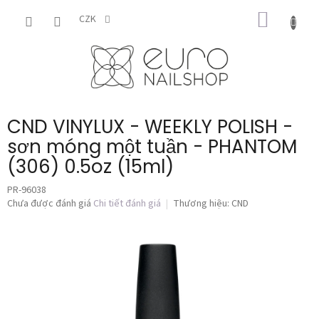
Chuyển
GIỎ
qua
CZK
phần
HÀNG
nội
dung
CND VINYLUX - WEEKLY POLISH -
sơn móng một tuần - PHANTOM
(306) 0.5oz (15ml)
PR-96038
Đánh
Chưa được đánh giá
Chi tiết đánh giá
Thương hiệu:
CND
giá
trung
bình
của
sản
phẩm
là
0,0