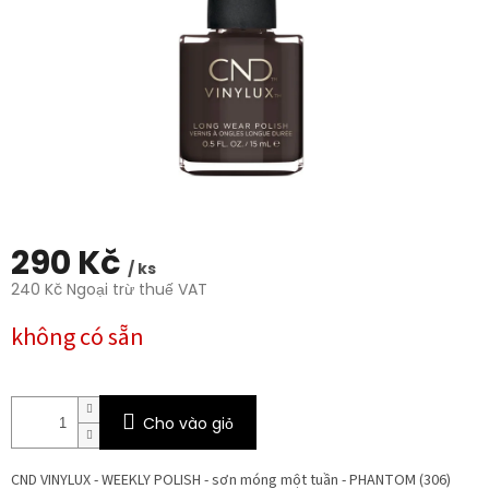
trên
5
sao.
290 Kč
/ ks
240 Kč Ngoại trừ thuế VAT
Giá
không có sẵn
đo
lường:
Cho vào giỏ
CND VINYLUX - WEEKLY POLISH - sơn móng một tuần - PHANTOM (306)