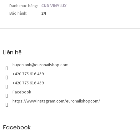
Danh mục hàng
:
CND VINYLUX
Bảo hành
:
24
C
h
â
n
Liên hệ
t
r
huyen.anh
@
euronailshop.com
a
+420 775 616 459
n
+420 775 616 459
g
Facebook
https://www.instagram.com/euronailshopcom/
Facebook