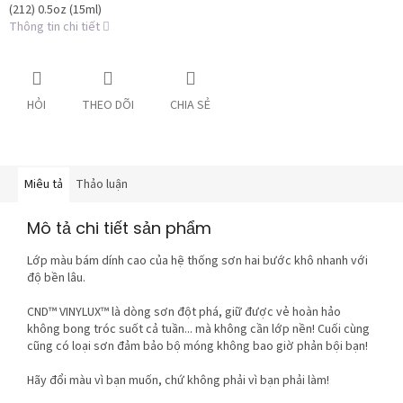
(212) 0.5oz (15ml)
Thông tin chi tiết
HỎI
THEO DÕI
CHIA SẺ
Miêu tả
Thảo luận
Mô tả chi tiết sản phẩm
Lớp màu bám dính cao của hệ thống sơn hai bước khô nhanh với
độ bền lâu.
CND™ VINYLUX™ là dòng sơn đột phá, giữ được vẻ hoàn hảo
không bong tróc suốt cả tuần... mà không cần lớp nền! Cuối cùng
cũng có loại sơn đảm bảo bộ móng không bao giờ phản bội bạn!
Hãy đổi màu vì bạn muốn, chứ không phải vì bạn phải làm!