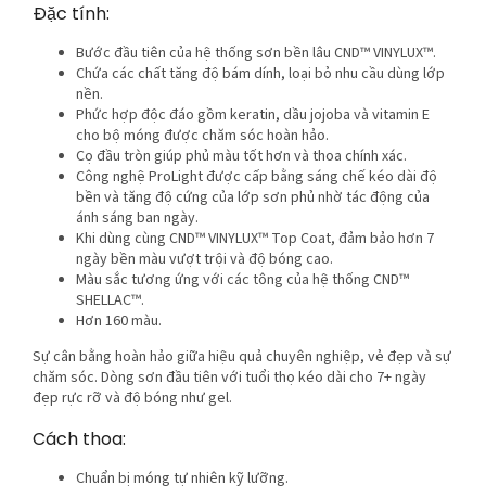
Đặc tính:
Bước đầu tiên của hệ thống sơn bền lâu CND™ VINYLUX™.
Chứa các chất tăng độ bám dính, loại bỏ nhu cầu dùng lớp
nền.
Phức hợp độc đáo gồm keratin, dầu jojoba và vitamin E
cho bộ móng được chăm sóc hoàn hảo.
Cọ đầu tròn giúp phủ màu tốt hơn và thoa chính xác.
Công nghệ ProLight được cấp bằng sáng chế kéo dài độ
bền và tăng độ cứng của lớp sơn phủ nhờ tác động của
ánh sáng ban ngày.
Khi dùng cùng CND™ VINYLUX™ Top Coat, đảm bảo hơn 7
ngày bền màu vượt trội và độ bóng cao.
Màu sắc tương ứng với các tông của hệ thống CND™
SHELLAC™.
Hơn 160 màu.
Sự cân bằng hoàn hảo giữa hiệu quả chuyên nghiệp, vẻ đẹp và sự
chăm sóc. Dòng sơn đầu tiên với tuổi thọ kéo dài cho 7+ ngày
đẹp rực rỡ và độ bóng như gel.
Cách thoa:
Chuẩn bị móng tự nhiên kỹ lưỡng.