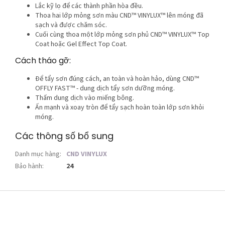
Lắc kỹ lọ để các thành phần hòa đều.
Thoa hai lớp mỏng sơn màu CND™ VINYLUX™ lên móng đã
sạch và được chăm sóc.
Cuối cùng thoa một lớp mỏng sơn phủ CND™ VINYLUX™ Top
Coat hoặc Gel Effect Top Coat.
Cách tháo gỡ:
Để tẩy sơn đúng cách, an toàn và hoàn hảo, dùng CND™
OFFLY FAST™ - dung dịch tẩy sơn dưỡng móng.
Thấm dung dịch vào miếng bông.
Ấn mạnh và xoay tròn để tẩy sạch hoàn toàn lớp sơn khỏi
móng.
Các thông số bổ sung
Danh mục hàng
:
CND VINYLUX
Bảo hành
:
24
C
h
â