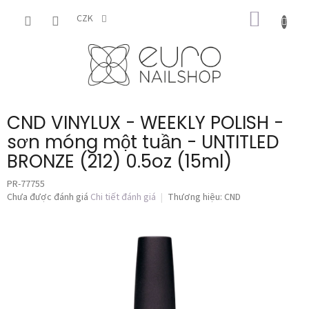
Chuyển
GIỎ
qua
CZK
phần
HÀNG
nội
dung
CND VINYLUX - WEEKLY POLISH -
sơn móng một tuần - UNTITLED
BRONZE (212) 0.5oz (15ml)
PR-77755
Đánh
Chưa được đánh giá
Chi tiết đánh giá
Thương hiệu:
CND
giá
trung
bình
của
sản
phẩm
là
0,0