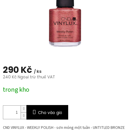
trên
5
sao.
290 Kč
/ ks
240 Kč Ngoại trừ thuế VAT
Giá
trong kho
đo
lường:
Cho vào giỏ
CND VINYLUX - WEEKLY POLISH - sơn móng một tuần - UNTITLED BRONZE