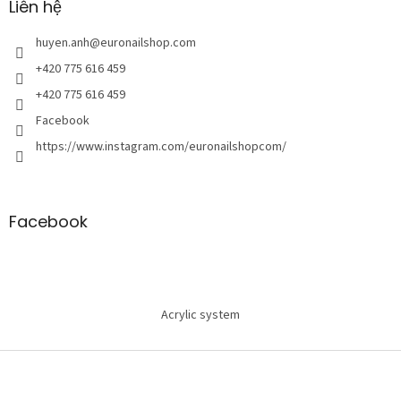
n
Liên hệ
t
r
huyen.anh
@
euronailshop.com
a
+420 775 616 459
n
+420 775 616 459
g
Facebook
https://www.instagram.com/euronailshopcom/
Facebook
Acrylic system