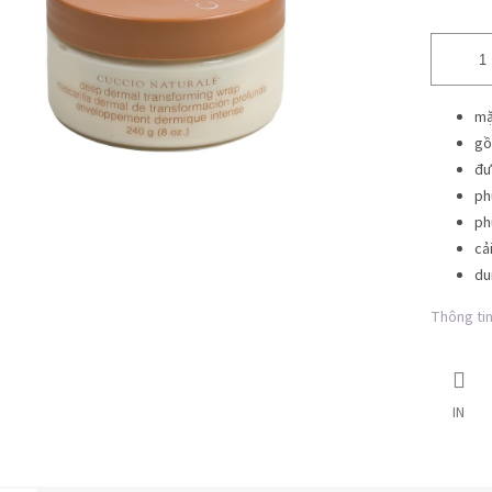
mặ
gồ
đư
ph
ph
cả
du
Thông tin 
IN