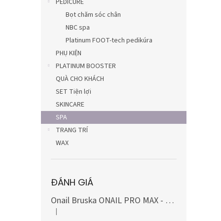
PEDICURE
Bọt chăm sóc chân
NBC spa
Platinum FOOT-tech pedikúra
PHỤ KIỆN
PLATINUM BOOSTER
QUÀ CHO KHÁCH
SET Tiện lợi
SKINCARE
SPA
TRANG TRÍ
WAX
ĐÁNH GIÁ
Onail Bruska ONAIL PRO MAX - MÀU TRẮNG, bao gồm bộ mũi khoan carbide và kim cương (10 món)
|
Đánh giá sản phẩm là 5 trên 5 sao.