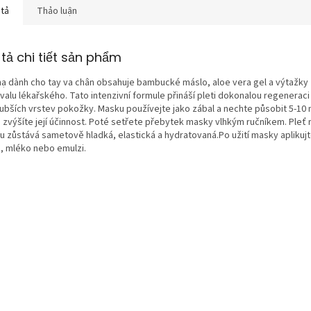
 tả
Thảo luận
tả chi tiết sản phẩm
nạ dành cho tay va chân obsahuje bambucké máslo, aloe vera gel a výtažky
valu lékařského. Tato intenzivní formule přináší pleti dokonalou regeneraci
lubších vrstev pokožky. Masku používejte jako zábal a nechte působit 5-10 
 zvýšíte její účinnost. Poté setřete přebytek masky vlhkým ručníkem. Pleť 
u zůstává sametově hladká, elastická a hydratovaná.Po užití masky aplikuj
, mléko nebo emulzi.