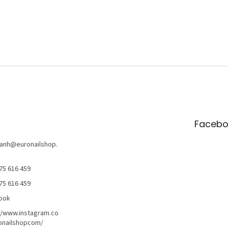
Facebo
anh
@
euronailshop.
75 616 459
75 616 459
ook
//www.instagram.co
onailshopcom/