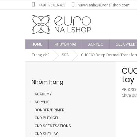
Chuyển
+420 775 616 459
huyen.anh@euronailshop.com
qua
phần
nội
dung
HOME
KHUYẾN MẠI
ACRYLIC
GEL UV/LED
Trang chủ
SPA
CUCCIO Deep Dermal Transformi
T
CUC
h
Bỏ
a
tay
Nhóm hàng
qua
n
danh
PR-3789
h
mục
ACADEMY
Đánh
Chưa đư
b
giá
ACRYLIC
ê
trung
BONDER/PRIMER
n
bình
CND PLEXIGEL
của
sản
CND SCENTSATIONS
phẩm
CND SHELLAC
là