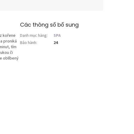
Các thông số bổ sung
 z kořene
Danh mục hàng
:
SPA
 a proniká
Bảo hành
:
24
minut, tím
rukou či
te oblíbený