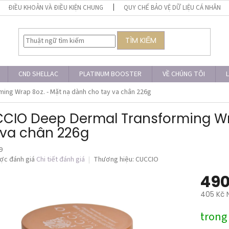
ĐIỀU KHOẢN VÀ ĐIỀU KIỆN CHUNG
QUY CHẾ BẢO VỆ DỮ LIỆU CÁ NHÂN
TÌM KIẾM
CND SHELLAC
PLATINUM BOOSTER
VỀ CHÚNG TÔI
L
ng Wrap 8oz. - Mặt nạ dành cho tay va chân 226g
CIO Deep Dermal Transforming Wr
 va chân 226g
9
ợc đánh giá
Chi tiết đánh giá
Thương hiệu:
CUCCIO
490
405 Kč 
Giá
trong
đo
lường: