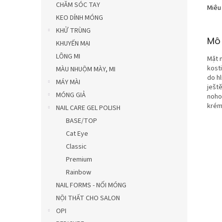
CHĂM SÓC TAY
Miêu
KEO DÍNH MÓNG
KHỬ TRÙNG
Mô 
KHUYẾN MẠI
LÔNG MI
Mặt 
kosti
MÀU NHUỘM MÀY, MI
do h
MÁY MÀI
ještě
MÓNG GIẢ
noho
krém
NAIL CARE GEL POLISH
BASE/TOP
Cat Eye
Classic
Premium
Rainbow
NAIL FORMS - NỐI MÓNG
NỘI THẤT CHO SALON
OPI