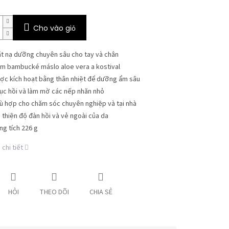
Cho vào giỏ
t nạ dưỡng chuyên sâu cho tay và chân
m bambucké máslo aloe vera a kostival
ợc kích hoạt bằng thân nhiệt để dưỡng ẩm sâu
ục hồi và làm mờ các nếp nhăn nhỏ
ù hợp cho chăm sóc chuyên nghiệp và tại nhà
i thiện độ đàn hồi và vẻ ngoài của da
ng tích 226 g
chi tiết
HỎI
THEO DÕI
CHIA SẺ