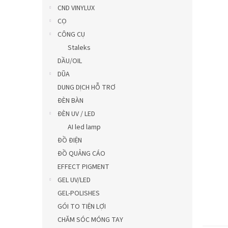
0,0
CND VINYLUX
trên
CỌ
5
CÔNG CỤ
sao.
Staleks
DẦU/OIL
DŨA
DUNG DỊCH HỖ TRƠ
ĐÈN BÀN
ĐÈN UV / LED
AI led lamp
ĐỒ ĐIỆN
ĐỒ QUẢNG CÁO
EFFECT PIGMENT
GEL UV/LED
GEL-POLISHES
GÓI TO TIỆN LỢI
CHĂM SÓC MÓNG TAY