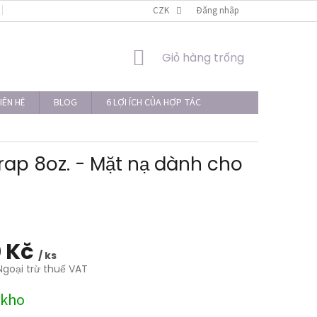
LIÊN HỆ
THỦ TỤC KHIẾU NẠI
CZK
Đăng nhập
GIỎ
Giỏ hàng trống
HÀNG
IÊN HỆ
BLOG
6 LỢI ÍCH CỦA HỢP TÁC
ap 8oz. - Mặt nạ dành cho
 Kč
/ ks
Ngoại trừ thuế VAT
 kho