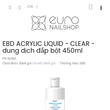
Chuyển
GIỎ
qua
CZK
phần
HÀNG
nội
dung
EBD ACRYLIC LIQUID - CLEAR -
dung dịch đắp bột 450ml
PR-91063
Đánh
Chưa được đánh giá
Chi tiết đánh giá
Thương hiệu:
EBD
giá
trung
bình
của
sản
phẩm
là
0,0
trên
5