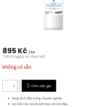
sao.
895 Kč
/ ks
740 Kč Ngoại trừ thuế VAT
Giá
không có sẵn
đo
lường:
Cho vào giỏ
dung dịch đắp móng chuyên nghiệp
tạo kết cấu mịn khi kết hợp với bột đắp