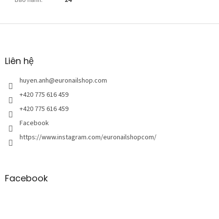
Bảo hành
:
24
C
h
â
n
Liên hệ
t
r
huyen.anh
@
euronailshop.com
a
+420 775 616 459
n
+420 775 616 459
g
Facebook
https://www.instagram.com/euronailshopcom/
Facebook