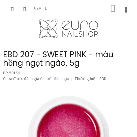
Chuyển
GIỎ
qua
CZK
phần
HÀNG
nội
dung
EBD 207 - SWEET PINK - màu
hồng ngọt ngào, 5g
PR-50156
Đánh
Chưa được đánh giá
Chi tiết đánh giá
Thương hiệu:
EBD
giá
trung
bình
của
sản
phẩm
là
0,0
trên
5