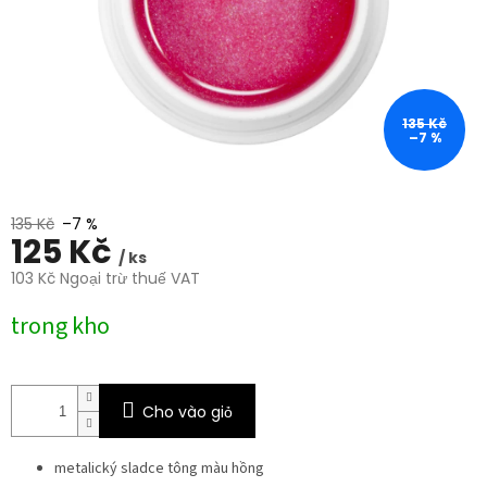
sao.
135 Kč
–7 %
135 Kč
–7 %
125 Kč
/ ks
103 Kč Ngoại trừ thuế VAT
Giá
trong kho
đo
lường:
Cho vào giỏ
metalický sladce tông màu hồng