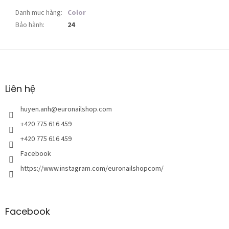
Danh mục hàng
:
Color
Bảo hành
:
24
C
h
â
n
Liên hệ
t
r
huyen.anh
@
euronailshop.com
a
+420 775 616 459
n
+420 775 616 459
g
Facebook
https://www.instagram.com/euronailshopcom/
Facebook