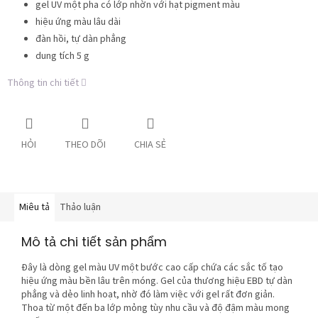
gel UV một pha có lớp nhờn với hạt pigment màu
hiệu ứng màu lâu dài
đàn hồi, tự dàn phẳng
dung tích 5 g
Thông tin chi tiết
HỎI
THEO DÕI
CHIA SẺ
Miêu tả
Thảo luận
Mô tả chi tiết sản phẩm
Đây là dòng gel màu UV một bước cao cấp chứa các sắc tố tạo
hiệu ứng màu bền lâu trên móng. Gel của thương hiệu EBD tự dàn
phẳng và dẻo linh hoạt, nhờ đó làm việc với gel rất đơn giản.
Thoa từ một đến ba lớp mỏng tùy nhu cầu và độ đậm màu mong