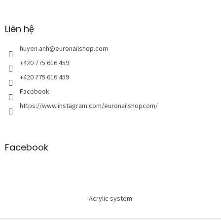
h
â
n
Liên hệ
t
r
huyen.anh
@
euronailshop.com
a
+420 775 616 459
n
+420 775 616 459
g
Facebook
https://www.instagram.com/euronailshopcom/
Facebook
Acrylic system