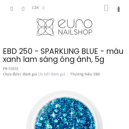
Chuyển
GIỎ
qua
CZK
phần
HÀNG
nội
dung
EBD 250 - SPARKLING BLUE - màu
xanh lam sáng óng ánh, 5g
PR-53531
Đánh
Chưa được đánh giá
Chi tiết đánh giá
Thương hiệu:
EBD
giá
trung
bình
của
sản
phẩm
là
0,0
trên
5