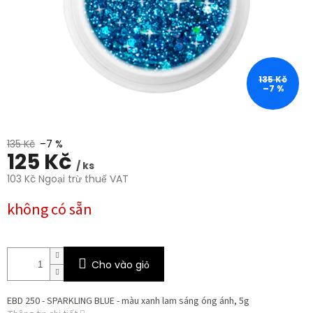
sao.
135 Kč
–7 %
135 Kč
–7 %
125 Kč
/ ks
103 Kč Ngoại trừ thuế VAT
Giá
không có sẵn
đo
lường:
Cho vào giỏ
EBD 250 - SPARKLING BLUE - màu xanh lam sáng óng ánh, 5g