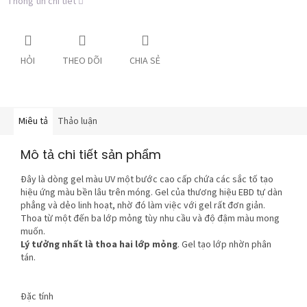
Thông tin chi tiết
HỎI
THEO DÕI
CHIA SẺ
Miêu tả
Thảo luận
Mô tả chi tiết sản phẩm
Đây là dòng gel màu UV một bước cao cấp chứa các sắc tố tạo
hiệu ứng màu bền lâu trên móng. Gel của thương hiệu EBD tự dàn
phẳng và dẻo linh hoạt, nhờ đó làm việc với gel rất đơn giản.
Thoa từ một đến ba lớp mỏng tùy nhu cầu và độ đậm màu mong
muốn.
Lý tưởng nhất là thoa hai lớp mỏng
. Gel tạo lớp nhờn phân
tán.
Đặc tính