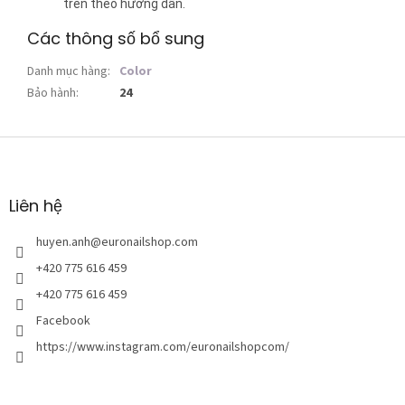
trên theo hướng dẫn.
Các thông số bổ sung
Danh mục hàng
:
Color
Bảo hành
:
24
C
h
â
n
Liên hệ
t
r
huyen.anh
@
euronailshop.com
a
+420 775 616 459
n
+420 775 616 459
g
Facebook
https://www.instagram.com/euronailshopcom/