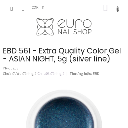
Chuyển
GIỎ
qua
CZK
phần
HÀNG
nội
dung
EBD 561 - Extra Quality Color Gel
- ASIAN NIGHT, 5g (silver line)
PR-55253
Đánh
Chưa được đánh giá
Chi tiết đánh giá
Thương hiệu:
EBD
giá
trung
bình
của
sản
phẩm
là
0,0
trên
5