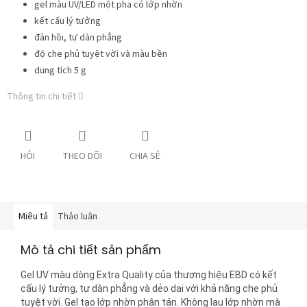
gel màu UV/LED một pha có lớp nhờn
kết cấu lý tưởng
đàn hồi, tự dàn phẳng
độ che phủ tuyệt vời và màu bền
dung tích 5 g
Thông tin chi tiết
HỎI
THEO DÕI
CHIA SẺ
Miêu tả
Thảo luận
Mô tả chi tiết sản phẩm
Gel UV màu dòng Extra Quality của thương hiệu EBD có kết
cấu lý tưởng, tự dàn phẳng và dẻo dai với khả năng che phủ
tuyệt vời. Gel tạo lớp nhờn phân tán. Không lau lớp nhờn mà