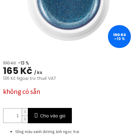
sao.
190 Kč
–13 %
190 Kč
–13 %
165 Kč
/ ks
136 Kč Ngoại trừ thuế VAT
Giá
không có sẵn
đo
lường:
Cho vào giỏ
tông màu xanh dương ánh ngọc trai