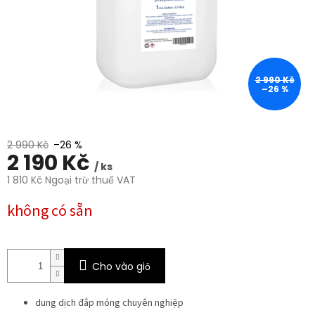
sao.
2 990 Kč
–26 %
2 990 Kč
–26 %
2 190 Kč
/ ks
1 810 Kč Ngoại trừ thuế VAT
Giá
không có sẵn
đo
lường:
Cho vào giỏ
dung dịch đắp móng chuyên nghiệp