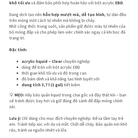
khô tối ưu
và đảm bảo phối hợp hoàn hảo với bột acrylic
EBD
.
Dung dịch tạo nên
hỗn hợp mượt mà, dễ tạo hình
, tự dàn đều
trên móng một cách tự nhiên mà không bị chảy.
Nhờ công thức trong suốt, sản phẩm giữ được màu tự nhiên của
bộ móng đắp và cho phép làm việc chính xác ngay cả khi bọc đá
trang trí.
Đặc tính:
acrylic liquid – Clear
chuyên nghiệp
dùng để trộn với bột acrylic EBD
thời gian khô tối ưu và độ trong cao
độ bám dính và khả năng tạo hình tuyệt vời
dung tích 3,7 l (1 gal)
tiết kiệm
💡
MẸO:
Hãy bảo quản liquid trong chai gốc và đậy thật kín – bạn
sẽ tránh được bay hơi và giữ đúng độ sánh để đắp móng chính
xác.
Lưu ý:
Chỉ dùng cho mục đích chuyên nghiệp. Để xa tầm tay trẻ
em. Tránh tiếp xúc với da và mắt. Chất dễ cháy. Bảo quản nơi khô
ráo, tránh xa nguồn nhiệt và lửa.