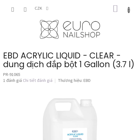
Chuyển
GIỎ
qua
CZK
phần
HÀNG
nội
dung
EBD ACRYLIC LIQUID - CLEAR -
dung dịch đắp bột 1 Gallon (3.7 l)
PR-91065
Đánh
1 đánh giá
Chi tiết đánh giá
Thương hiệu:
EBD
giá
trung
bình
của
sản
phẩm
là
5,0
trên
5