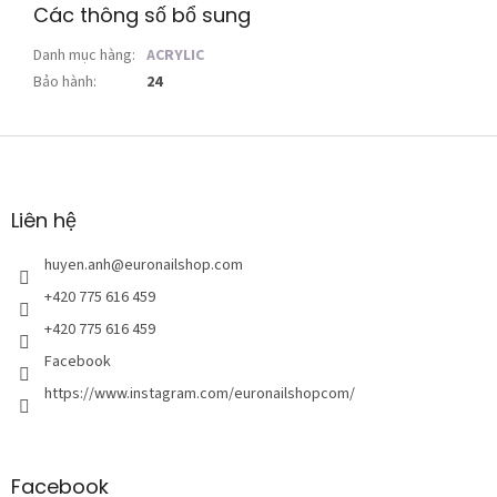
Các thông số bổ sung
Danh mục hàng
:
ACRYLIC
Bảo hành
:
24
C
h
â
n
Liên hệ
t
r
huyen.anh
@
euronailshop.com
a
+420 775 616 459
n
+420 775 616 459
g
Facebook
https://www.instagram.com/euronailshopcom/
Facebook