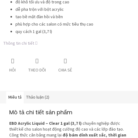
độ khô tối ưu và độ trong cao
dễ pha trộn với bột acrylic
tạo bề mặt đàn hồi và bền
phù hợp cho các salon có mức tiêu thụ cao
quy cách 1 gal (3,7 l)
Thông tin chi tiết
HỎI
THEO DÕI
CHIA SẺ
Miêu tả
Thảo luận (2)
Mô tả chi tiết sản phẩm
EBD Acrylic Liquid – Clear 1 gal (3,7 l)
chuyên nghiệp được
thiết kế cho salon hoạt động cường độ cao và các lớp đào tạo.
Công thức cân bằng mang lại
độ bám dính xuất sắc, thời gian