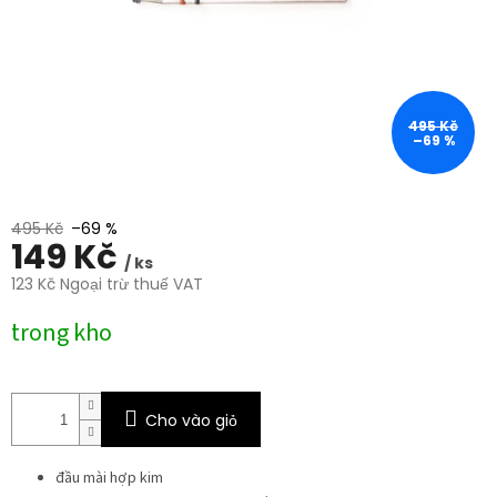
sao.
495 Kč
–69 %
495 Kč
–69 %
149 Kč
/ ks
123 Kč Ngoại trừ thuế VAT
Giá
trong kho
đo
lường:
Cho vào giỏ
đầu mài hợp kim