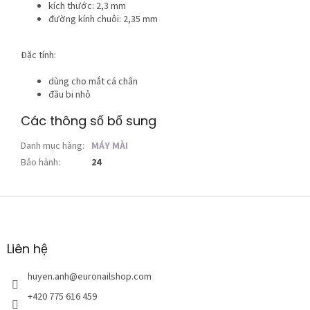
kích thước: 2,3 mm
đường kính chuôi: 2,35 mm
Đặc tính:
dùng cho mắt cá chân
đầu bi nhỏ
Các thông số bổ sung
Danh mục hàng
:
MÁY MÀI
Bảo hành
:
24
C
h
â
n
Liên hệ
t
r
huyen.anh
@
euronailshop.com
a
+420 775 616 459
n