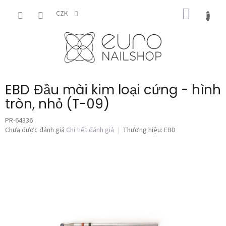
Chuyển
GIỎ
qua
CZK
phần
HÀNG
nội
dung
EBD Đầu mài kim loại cứng - hình
tròn, nhỏ (T-09)
PR-64336
Đánh
Chưa được đánh giá
Chi tiết đánh giá
Thương hiệu:
EBD
giá
trung
bình
của
sản
phẩm
là
0,0
trên
5