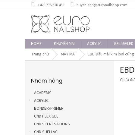
Chuyển
+420 775 616 459
huyen.anh@euronailshop.com
qua
phần
nội
dung
HOME
KHUYẾN MẠI
ACRYLIC
GEL UV/LED
Trang chủ
MÁY MÀI
EBD Đầu mài kim loại cứng -
T
EBD
h
Bỏ
a
Đánh
Nhóm hàng
Chưa đư
qua
n
giá
danh
h
trung
mục
ACADEMY
b
bình
ACRYLIC
ê
của
sản
BONDER/PRIMER
n
phẩm
CND PLEXIGEL
là
CND SCENTSATIONS
0,0
trên
CND SHELLAC