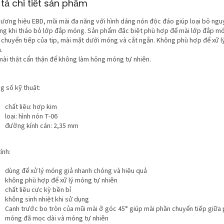
tả chi tiết sản phẩm
hương hiệu EBD, mũi mài đa năng với hình dáng nón độc đáo giúp loại bỏ ngu
ng khi tháo bỏ lớp đắp móng. Sản phẩm đặc biệt phù hợp để mài lớp đắp mó
 chuyển tiếp của tip, mài mặt dưới móng và cắt ngắn. Không phù hợp để xử 
.
mài thật cẩn thận để không làm hỏng móng tự nhiên.
g số kỹ thuật:
chất liệu: hợp kim
loại: hình nón T-06
đường kính cán: 2,35 mm
ính:
dùng để xử lý móng giả nhanh chóng và hiệu quả
không phù hợp để xử lý móng tự nhiên
chất liệu cực kỳ bền bỉ
không sinh nhiệt khi sử dụng
Cạnh trước bo tròn của mũi mài ở góc 45° giúp mài phần chuyển tiếp giữa
móng đã mọc dài và móng tự nhiên