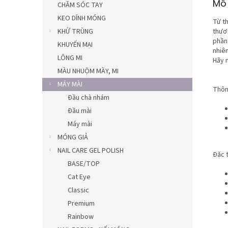
Mô 
CHĂM SÓC TAY
KEO DÍNH MÓNG
Từ t
KHỬ TRÙNG
thươ
phần
KHUYẾN MẠI
nhiên
LÔNG MI
Hãy 
MÀU NHUỘM MÀY, MI
MÁY MÀI
Thôn
Đầu chà nhám
Đầu mài
Máy mài
MÓNG GIẢ
NAIL CARE GEL POLISH
Đặc t
BASE/TOP
Cat Eye
Classic
Premium
Rainbow