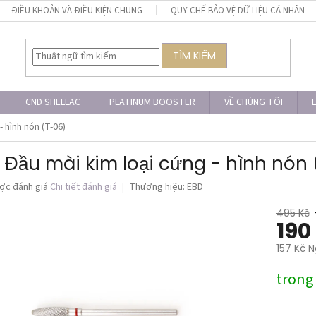
ĐIỀU KHOẢN VÀ ĐIỀU KIỆN CHUNG
QUY CHẾ BẢO VỆ DỮ LIỆU CÁ NHÂN
TÌM KIẾM
CND SHELLAC
PLATINUM BOOSTER
VỀ CHÚNG TÔI
L
 hình nón (T-06)
 Đầu mài kim loại cứng - hình nón
ợc đánh giá
Chi tiết đánh giá
Thương hiệu:
EBD
495 Kč
190
157 Kč N
Giá
trong
đo
lường: