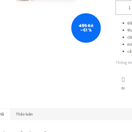
Đầ
495 Kč
–61 %
th
ch
mà
cắ
Thông tin 
IN
 tả
Thảo luận