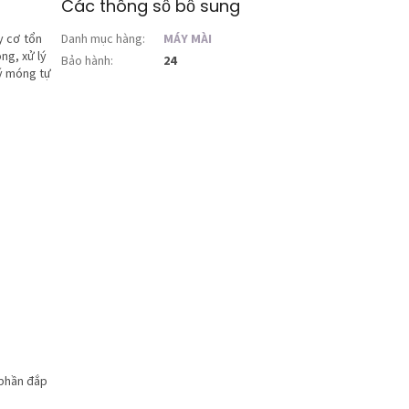
Các thông số bổ sung
y cơ tổn
Danh mục hàng
:
MÁY MÀI
ng, xử lý
Bảo hành
:
24
lý móng tự
 phần đắp