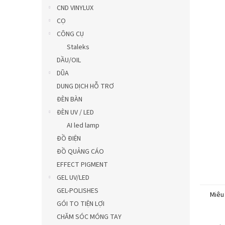
5
CND VINYLUX
sao.
CỌ
CÔNG CỤ
Staleks
DẦU/OIL
DŨA
DUNG DỊCH HỖ TRƠ
ĐÈN BÀN
ĐÈN UV / LED
AI led lamp
ĐỒ ĐIỆN
ĐỒ QUẢNG CÁO
EFFECT PIGMENT
GEL UV/LED
GEL-POLISHES
Miêu
GÓI TO TIỆN LỢI
CHĂM SÓC MÓNG TAY