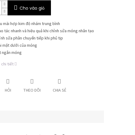
Cho vào giỏ
u mài hợp kim độ nhám trung bình
ao tác nhanh và hiệu quả khi chỉnh sửa móng nhân tạo
ỉnh sửa phần chuyển tiếp khi phủ tip
i mặt dưới của móng
t ngắn móng
chi tiết
HỎI
THEO DÕI
CHIA SẺ