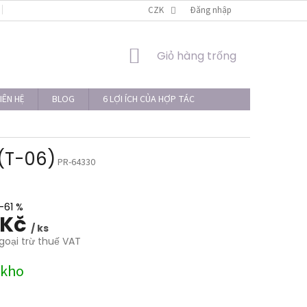
LIÊN HỆ
THỦ TỤC KHIẾU NẠI
CZK
Đăng nhập
GIỎ
Giỏ hàng trống
HÀNG
IÊN HỆ
BLOG
6 LỢI ÍCH CỦA HỢP TÁC
 (T-06)
PR-64330
–61 %
 Kč
/ ks
goại trừ thuế VAT
 kho