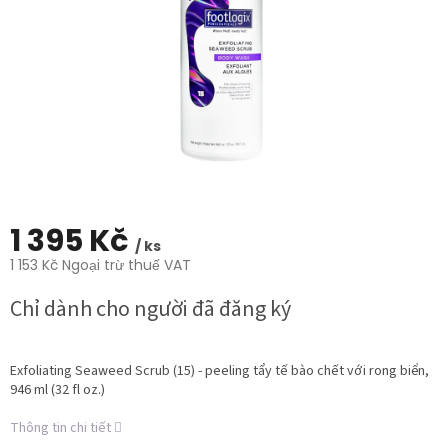
trên
5
sao.
1 395 Kč
/ ks
1 153 Kč Ngoại trừ thuế VAT
Giá
Chỉ dành cho người đã đăng ký
đo
lường:
Exfoliating Seaweed Scrub (15) - peeling tẩy tế bào chết với rong biển,
946 ml (32 fl oz.)
Thông tin chi tiết