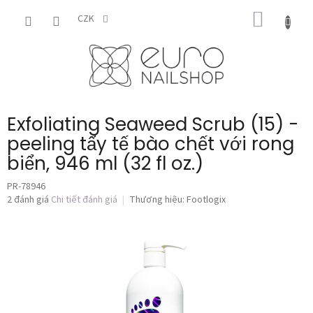
Chuyển
GIỎ
qua
CZK
phần
HÀNG
nội
dung
Exfoliating Seaweed Scrub (15) -
peeling tẩy tế bào chết với rong
biển, 946 ml (32 fl oz.)
PR-78946
Đánh
2 đánh giá
Chi tiết đánh giá
Thương hiệu:
Footlogix
giá
trung
bình
của
sản
phẩm
là
5,0