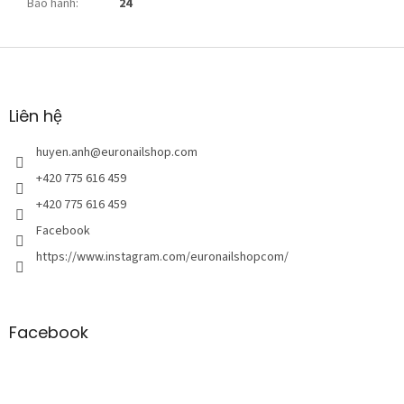
Bảo hành
:
24
C
h
â
n
Liên hệ
t
r
huyen.anh
@
euronailshop.com
a
+420 775 616 459
n
+420 775 616 459
g
Facebook
https://www.instagram.com/euronailshopcom/
Facebook