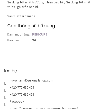
Sử dụng tốt nhất trước: ghi trên bao bì. / Sử dụng tốt nhất
trước: ghi trên bao bì.
Sản xuất tại Canada.
Các thông số bổ sung
Danh mục hàng
:
PEDICURE
Bảo hành
:
24
C
h
â
n
Liên hệ
t
r
huyen.anh
@
euronailshop.com
a
+420 775 616 459
n
+420 775 616 459
g
Facebook
https://www.instagram.com/euronailshopcom/