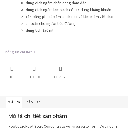
dung dịch ngâm chân dạng đậm đặc
dung dịch ngâm làm sạch có tác dụng kháng khuẩn
cân bằng pH, cấp ẩm lại cho da và làm mềm vết chai
an toàn cho người tiểu đường
dung tích 250 ml
Thông tin chi tiết
HỎI
THEO DÕI
CHIA SẺ
Miêu tả
Thảo luận
Mô tả chi tiết sản phẩm
Footlogix Foot Soak Concentrate với urea và lô hội - n
ước ngâm