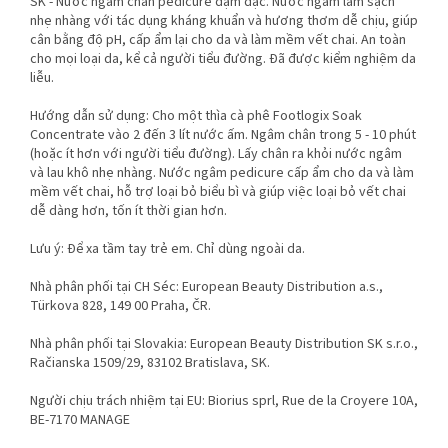
SK - Nước ngâm chân pedicure đậm đặc. Nước ngâm làm sạch
nhẹ nhàng với tác dụng kháng khuẩn và hương thơm dễ chịu, giúp
cân bằng độ pH, cấp ẩm lại cho da và làm mềm vết chai. An toàn
cho mọi loại da, kể cả người tiểu đường. Đã được kiểm nghiệm da
liễu.
Hướng dẫn sử dụng: Cho một thìa cà phê Footlogix Soak
Concentrate vào 2 đến 3 lít nước ấm. Ngâm chân trong 5 - 10 phút
(hoặc ít hơn với người tiểu đường). Lấy chân ra khỏi nước ngâm
và lau khô nhẹ nhàng. Nước ngâm pedicure cấp ẩm cho da và làm
mềm vết chai, hỗ trợ loại bỏ biểu bì và giúp việc loại bỏ vết chai
dễ dàng hơn, tốn ít thời gian hơn.
Lưu ý: Để xa tầm tay trẻ em. Chỉ dùng ngoài da.
Nhà phân phối tại CH Séc: European Beauty Distribution a.s.,
Türkova 828, 149 00 Praha, ČR.
Nhà phân phối tại Slovakia: European Beauty Distribution SK s.r.o.,
Račianska 1509/29, 83102 Bratislava, SK.
Người chịu trách nhiệm tại EU: Biorius sprl, Rue de la Croyere 10A,
BE-7170 MANAGE