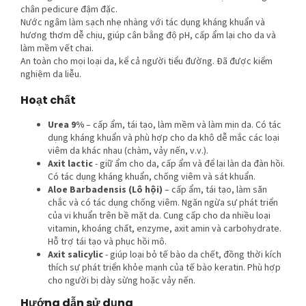
chân pedicure đậm đặc.
Nước ngâm làm sạch nhẹ nhàng với tác dụng kháng khuẩn và
hương thơm dễ chịu, giúp cân bằng độ pH, cấp ẩm lại cho da và
làm mềm vết chai.
An toàn cho mọi loại da, kể cả người tiểu đường. Đã được kiểm
nghiệm da liễu.
Hoạt chất
Urea 9%
–
cấp ẩm, tái tạo, làm mềm và làm mịn da. Có tác
dụng kháng khuẩn và phù hợp cho da khô dễ mắc các loại
viêm da khác nhau (chàm, vảy nến, v.v.).
Axit lactic
- giữ ẩm cho da, cấp ẩm và để lại làn da đàn hồi.
Có tác dụng kháng khuẩn, chống viêm và sát khuẩn.
Aloe Barbadensis (Lô hội)
– cấp ẩm, tái tạo, làm săn
chắc và có tác dụng chống viêm. Ngăn ngừa sự phát triển
của vi khuẩn trên bề mặt da. Cung cấp cho da nhiều loại
vitamin, khoáng chất, enzyme, axit amin và carbohydrate.
Hỗ trợ tái tạo và phục hồi mô.
Axit salicylic
- giúp loại bỏ tế bào da chết, đồng thời kích
thích sự phát triển khỏe mạnh của tế bào keratin. Phù hợp
cho người bị dày sừng hoặc vảy nến.
Hướng dẫn sử dụng