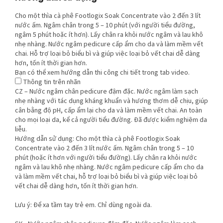
Cho một thìa cà phê Footlogix Soak Concentrate vào 2 đến 3 lít
nước ấm. Ngâm chân trong 5 – 10 phút (với người tiểu đường,
ngâm 5 phút hoặc ít hơn). Lấy chân ra khỏi nước ngâm và lau khô
nhẹ nhàng. Nước ngâm pedicure cấp ẩm cho da và làm mềm vết
chai. Hỗ trợ loại bỏ biểu bì và giúp việc loại bỏ vết chai dễ dàng
hơn, tốn ít thời gian hơn.
Bạn có thể xem hướng dẫn thi công chi tiết trong tab video.
Thông tin trên nhãn
CZ – Nước ngâm chân pedicure đậm đặc. Nước ngâm làm sạch
nhẹ nhàng với tác dụng kháng khuẩn và hương thơm dễ chịu, giúp
cân bằng độ pH, cấp ẩm lại cho da và làm mềm vết chai. An toàn
cho mọi loại da, kể cả người tiểu đường. Đã được kiểm nghiệm da
liễu.
Hướng dẫn sử dụng: Cho một thìa cà phê Footlogix Soak
Concentrate vào 2 đến 3 lít nước ấm. Ngâm chân trong 5 – 10
phút (hoặc ít hơn với người tiểu đường). Lấy chân ra khỏi nước
ngâm và lau khô nhẹ nhàng. Nước ngâm pedicure cấp ẩm cho da
và làm mềm vết chai, hỗ trợ loại bỏ biểu bì và giúp việc loại bỏ
vết chai dễ dàng hơn, tốn ít thời gian hơn.
Lưu ý: Để xa tầm tay trẻ em. Chỉ dùng ngoài da.