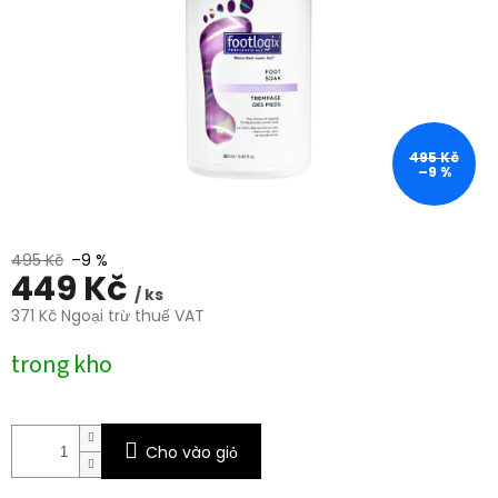
trên
5
sao.
495 Kč
–9 %
495 Kč
–9 %
449 Kč
/ ks
371 Kč Ngoại trừ thuế VAT
Giá
trong kho
đo
lường:
Cho vào giỏ