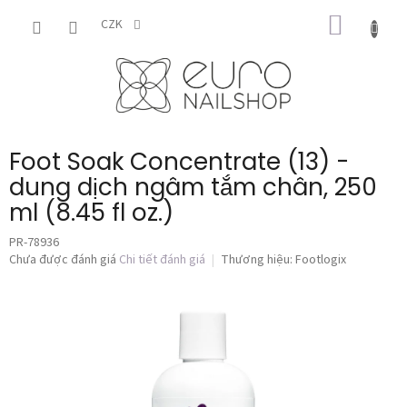
Chuyển
GIỎ
qua
CZK
phần
HÀNG
nội
dung
Foot Soak Concentrate (13) -
dung dịch ngâm tắm chân, 250
ml (8.45 fl oz.)
PR-78936
Đánh
Chưa được đánh giá
Chi tiết đánh giá
Thương hiệu:
Footlogix
giá
trung
bình
của
sản
phẩm
là
0,0