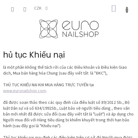
Chuyển
GIỎ
qua
CZK
phần
HÀNG
nội
dung
hủ tục Khiếu nại
là một phần không thể tách rời của các Điều khoản và Điều kiện Giao
dịch, Mua bán hàng hóa Chung (sau đây viết tắt là "ĐKC"),
THỦ TỤC KHIẾU NẠI KHI MUA HÀNG TRỰC TUYẾN tại
www.euronailshop.com
.
đã được soạn thảo theo các quy định của điều luật số 89/2012 Sb., Bộ
luật Dân sự và số 634/1992Sb., Luật bảo vệ người tiêu dùng , theo văn
bản mới nhất đã được sửa đổi (sau đây viết tắt là "Luật") và áp dụng cho
Người mua đối với Hàng tiêu dùng bị khiếm khuyết trong thời hạn bảo
hành (sau đây gọi là "Khiếu nại").
Thủ tục khiếu nại quy định các điều kiện trên cơ sở đó Người mua được