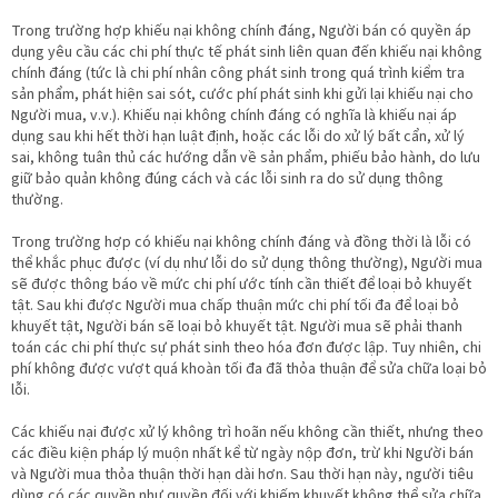
Trong trường hợp khiếu nại không chính đáng, Người bán có quyền áp
dụng yêu cầu các chi phí thực tế phát sinh liên quan đến khiếu nại không
chính đáng (tức là chi phí nhân công phát sinh trong quá trình kiểm tra
sản phẩm, phát hiện sai sót, cước phí phát sinh khi gửi lại khiếu nại cho
Người mua, v.v.). Khiếu nại không chính đáng có nghĩa là khiếu nại áp
dụng sau khi hết thời hạn luật định, hoặc các lỗi do xử lý bất cẩn, xử lý
sai, không tuân thủ các hướng dẫn về sản phẩm, phiếu bảo hành, do lưu
giữ bảo quản không đúng cách và các lỗi sinh ra do sử dụng thông
thường.
Trong trường hợp có khiếu nại không chính đáng và đồng thời là lỗi có
thể khắc phục được (ví dụ như lỗi do sử dụng thông thường), Người mua
sẽ được thông báo về mức chi phí ước tính cần thiết để loại bỏ khuyết
tật. Sau khi được Người mua chấp thuận mức chi phí tối đa để loại bỏ
khuyết tật, Người bán sẽ loại bỏ khuyết tật. Người mua sẽ phải thanh
toán các chi phí thực sự phát sinh theo hóa đơn được lập. Tuy nhiên, chi
phí không được vượt quá khoàn tối đa đã thỏa thuận để sửa chữa loại bỏ
lỗi.
Các khiếu nại được xử lý không trì hoãn nếu không cần thiết, nhưng theo
các điều kiện pháp lý muộn nhất kể từ ngày nộp đơn, trừ khi Người bán
và Người mua thỏa thuận thời hạn dài hơn. Sau thời hạn này, người tiêu
dùng có các quyền như quyền đối với khiếm khuyết không thể sửa chữa