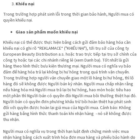
Khiếu nại
Trong trường hợp phát sinh lỗi trong thời gian bảo hành, Người mua có
quyền khiếu nại.
Giao sản phẩm muốn khiếu nại
Khiếu nại có thể được thực hiện bằng cách gửi đảm bảo hàng hóa cần
khiếu nại có ghi rõ “REKLAMACE“ ("KHIẾU NẠI"), tới trụ sở của công ty
European Beauty Distribution a.s. hoặc trao trực tiếp tại trụ sở chính của
công ty hoặc tại các chi nhánh riêng lẻ (xem Danh bạ). Tốt nhất là gửi
hàng theo hình thức bưu kiện thương mại. Người mua có nghĩa vụ bảo
đảm để hàng hóa trả lại không bị hư hỏng trong quá trình vận chuyển.
Trong trường hợp người vận chuyển giao một lô hàng bị hư hỏng, thì lô
hàng đó sẽ không được Người bán ký nhận. Người mua chấp nhận rằng
nếu hàng hóa mà Người mua trả lại bị hư hỏng, hao mòn hoặc tiêu hao
một phần thì Người bán có quyền đòi Người mua bồi thường thiệt hại đó.
Người bán có quyền đơn phương khấu trừ bồi hoàn thiệt hại phát sinh
đối với quyền được hoàn lại giá mua của Người mua. Cảnh báo: Không
gửi hàng bằng hình thức thanh toán khi nhận hàng - nó sẽ không được
thu nhận.
Người mua có nghĩa vụ trong thời hạn luật định chứng minh việc mua
nhận hàng bằng cách xuất trình hóa đơn mua hàng và phiếu bảo hành do