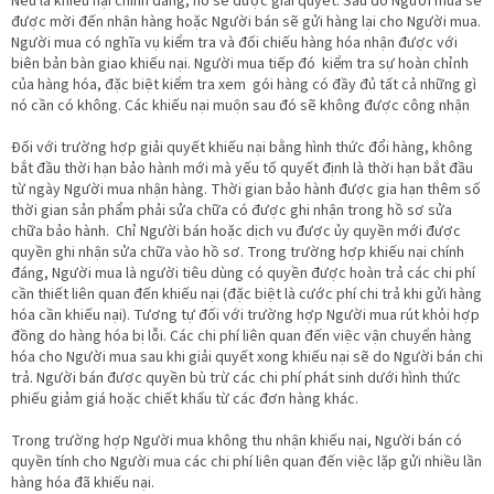
Nếu là khiếu nại chính đáng, nó sẽ được giải quyết. Sau đó Người mua sẽ
được mời đến nhận hàng hoặc Người bán sẽ gửi hàng lại cho Người mua.
Người mua có nghĩa vụ kiểm tra và đối chiếu hàng hóa nhận được với
biên bản bàn giao khiếu nại. Người mua tiếp đó kiểm tra sự hoàn chỉnh
của hàng hóa, đặc biệt kiểm tra xem gói hàng có đầy đủ tất cả những gì
nó cần có không. Các khiếu nại muộn sau đó sẽ không được công nhận
Đối với trường hợp giải quyết khiếu nại bằng hình thức đổi hàng, không
bắt đầu thời hạn bảo hành mới mà yếu tố quyết định là thời hạn bắt đầu
từ ngày Người mua nhận hàng. Thời gian bảo hành được gia hạn thêm số
thời gian sản phẩm phải sửa chữa có được ghi nhận trong hồ sơ sửa
chữa bảo hành. Chỉ Người bán hoặc dịch vụ được ủy quyền mới được
quyền ghi nhận sửa chữa vào hồ sơ. Trong trường hợp khiếu nại chính
đáng, Người mua là người tiêu dùng có quyền được hoàn trả các chi phí
cần thiết liên quan đến khiếu nại (đặc biệt là cước phí chi trả khi gửi hàng
hóa cần khiếu nại). Tương tự đối với trường hợp Người mua rút khỏi hợp
đồng do hàng hóa bị lỗi. Các chi phí liên quan đến việc vận chuyển hàng
hóa cho Người mua sau khi giải quyết xong khiếu nại sẽ do Người bán chi
trả. Người bán được quyền bù trừ các chi phí phát sinh dưới hình thức
phiếu giảm giá hoặc chiết khấu từ các đơn hàng khác.
Trong trường hợp Người mua không thu nhận khiếu nại, Người bán có
quyền tính cho Người mua các chi phí liên quan đến việc lặp gửi nhiều lần
hàng hóa đã khiếu nại.