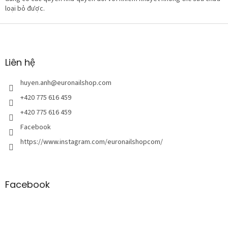
loại bỏ được.
C
h
â
n
Liên hệ
t
r
huyen.anh
@
euronailshop.com
a
+420 775 616 459
n
+420 775 616 459
g
Facebook
https://www.instagram.com/euronailshopcom/
Facebook