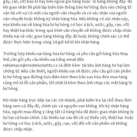
gãy, rạn, vỡ) bao bì hay bên ngoài gói hàng hoặc lô hàng không đầy đủ
khi giao nhận thì phải lập biên bản thông báo hư hỏng đưa vào chứng từ
vận tải với sự có mặt của người vận chuyển và có xác nhận của người
vận chuyển hoặc không ký nhận hàng hóa. Nếu không có xác nhận này,
mọi khiếu nại về hàng hóa bị hư hỏng cơ học (rách, xước, gãy, rạn, vỡ)
hay thiệt hại khác trong quá trình vận chuyển sẽ không được chấp nhận.
Khiếu nại về việc giao hàng không đầy đủ hoặc không chính xác có thể
được thực hiện trong vòng 24 giờ kể từ khi nhận hàng.
Trường hợp khiếu nại hàng hóa hư hỏng và yêu cầu gửi hàng hóa thay
thế,cần gửi yêu cầu khiếu nại bằng email đến
reklamace@modelaznehtu.cz và đính kèm tài liệu ảnh hàng hư hại làm
chứng từ. Nếu cần thiết, người khiếu nại sẽ được yêu cầu gửi sản phẩm
bị hư hỏng qua đường bưu điện kèm theo bản sao hóa đơn mua hàng
cùng mô tả lỗi sản phẩm, tốt nhất là kèm theo ảnh chụp các mặt hàng bị
hư hỏng.
Khi nhận hàng trực tiếp tại các chi nhánh, phải kiểm tra tại chỗ theo đơn
hàng xem có đầy đủ, chính xác và nguyên vẹn không. Khi ký nhận hàng
hóa, người mua đồng ý rằng tất cả hàng hóa đã được giao nhận không bị
hư hại và hoàn chỉnh. Các khiếu nại sau đó về sự thiếu sót, thiệt hại hoặc
hư hỏng cơ học (rách, xước, gãy, rạn, vỡ) đối với sản phẩm sẽ không
được chấp nhận.