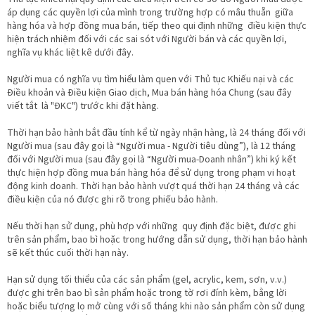
áp dụng các quyền lợi của mình trong trường hợp có mâu thuẵn giữa
hàng hóa và hợp đồng mua bán, tiếp theo qui định những điều kiện thực
hiện trách nhiệm đối với các sai sót với Người bán và các quyền lợi,
nghĩa vụ khác liệt kê dưới đây.
Người mua có nghĩa vụ tìm hiểu làm quen với Thủ tục Khiếu nại và các
Điều khoản và Điều kiện Giao dịch, Mua bán hàng hóa Chung (sau đây
viết tắt là "ĐKC") trước khi đặt hàng.
Thời hạn bảo hành bắt đầu tính kể từ ngày nhận hàng, là 24 tháng đối với
Người mua (sau đây gọi là “Người mua - Người tiêu dùng”), là 12 tháng
đối với Người mua (sau đây gọi là “Người mua-Doanh nhân”) khi ký kết
thực hiện hợp đồng mua bán hàng hóa để sử dụng trong phạm vi hoạt
động kinh doanh. Thời hạn bảo hành vượt quá thời hạn 24 tháng và các
điều kiện của nó được ghi rõ trong phiếu bảo hành.
Nếu thời hạn sử dụng, phù hợp với những quy định đặc biệt, được ghi
trên sản phẩm, bao bì hoặc trong hướng dẫn sử dụng, thời hạn bảo hành
sẽ kết thúc cuối thời hạn này.
Hạn sử dụng tối thiểu của các sản phẩm (gel, acrylic, kem, sơn, v.v.)
được ghi trên bao bì sản phẩm hoặc trong tờ rơi đính kèm, bằng lời
hoặc biểu tượng lọ mở cùng với số tháng khi nào sản phẩm còn sử dụng