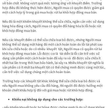
về bản chất không vượt quá mức tương ứng với khuyết điểm. Trường
hợp điều đó không thực hiện được, Người mua có quyền được giảm giá
một cách hợp lý trong giá mua hoặc rút lui khỏi hợp đồng mua bán.
Nếu đó là một khiếm khuyết không thể sửa chữa, ngăn cản việc sử dụng
hàng hóa đúng cách, Người mua có quyền đổi hàng hóa bị lỗi hoặc rút
khỏi hợp đồng mua bán.
Nếu các khuyết điểm có thể sửa chữa loại bỏ được, nhưng Người mua
không thể sử dụng mặt hàng đó một cách hoàn toàn do lỗi tái phát sau
khi sửa chữa hoặc do có nhiều khuyết tật, Người mua có quyền rút lui
khỏi hợp đồng mua bán. Lỗi được coi là tái diễn là lỗi cản trở việc sử
dụng sản phẩm một cách hoàn toàn đã xảy ra và đã được sửa chữa ít
nhất hai lần trong thời hạn bảo hành, lại xảy ra. Nhiều khuyết tật nghĩa là
sản phẩm có ít nhất ba khuyết tật có thể chứng minh được cùng một lúc,
cản trở việc sử dụng chúng một cách hoàn toàn.
Trường hợp các khuyết tật khác không thể sửa chữa loại bỏ được và
nếu Người mua không yêu cầu đổi hàng, thì người đó được hưởng một
khoản chiết khấu hợp lý đối với giá mua hoặc rút khỏi hợp đồng.
Khiếu nại không áp dụng cho các trường hợp:
- nếu khiếm khuyết hoặc hư hỏng được chứng minh là do sử dụng không