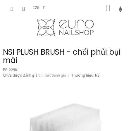
Chuyển
GIỎ
qua
CZK
phần
HÀNG
nội
dung
NSI PLUSH BRUSH - chổi phủi bụi
mài
PR-2298
Đánh
Chưa được đánh giá
Chi tiết đánh giá
Thương hiệu:
NSI
giá
trung
bình
của
sản
phẩm
là
0,0
trên
5