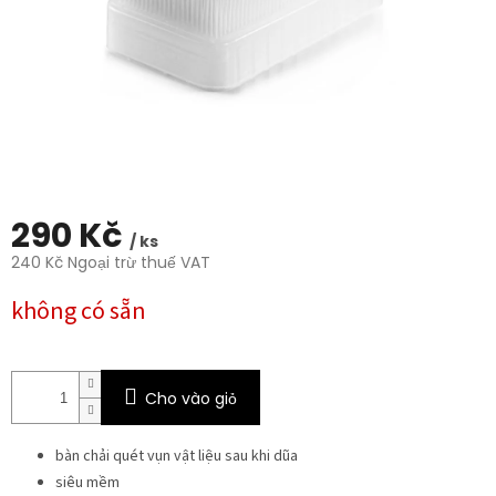
sao.
290 Kč
/ ks
240 Kč Ngoại trừ thuế VAT
Giá
không có sẵn
đo
lường:
Cho vào giỏ
bàn chải quét vụn vật liệu sau khi dũa
siêu mềm