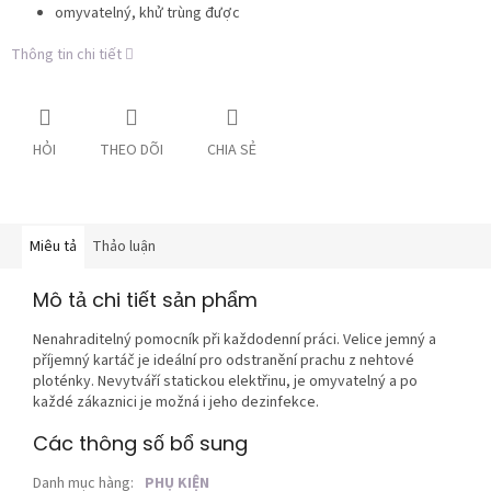
omyvatelný, khử trùng được
Thông tin chi tiết
HỎI
THEO DÕI
CHIA SẺ
Miêu tả
Thảo luận
Mô tả chi tiết sản phẩm
Nenahraditelný pomocník při každodenní práci. Velice jemný a
příjemný kartáč je ideální pro odstranění prachu z nehtové
ploténky. Nevytváří statickou elektřinu, je omyvatelný a po
každé zákaznici je možná i jeho dezinfekce.
Các thông số bổ sung
Danh mục hàng
:
PHỤ KIỆN