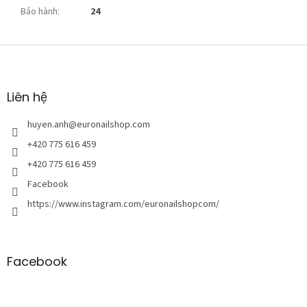
Bảo hành
:
24
C
h
â
n
Liên hệ
t
r
huyen.anh
@
euronailshop.com
a
+420 775 616 459
n
+420 775 616 459
g
Facebook
https://www.instagram.com/euronailshopcom/
Facebook