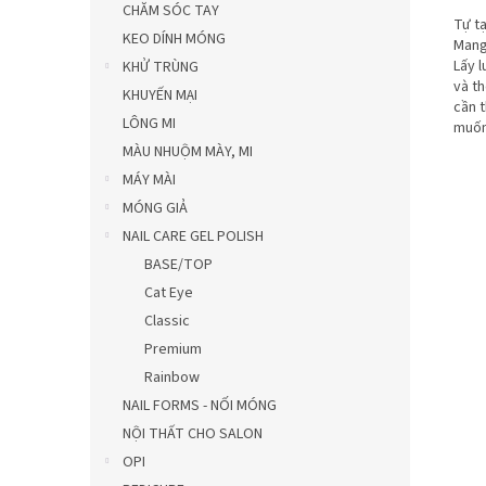
CHĂM SÓC TAY
Tự tạ
KEO DÍNH MÓNG
Mang
Lấy 
KHỬ TRÙNG
và t
KHUYẾN MẠI
cần 
LÔNG MI
muốn
MÀU NHUỘM MÀY, MI
MÁY MÀI
MÓNG GIẢ
NAIL CARE GEL POLISH
BASE/TOP
Cat Eye
Classic
Premium
Rainbow
NAIL FORMS - NỐI MÓNG
NỘI THẤT CHO SALON
OPI