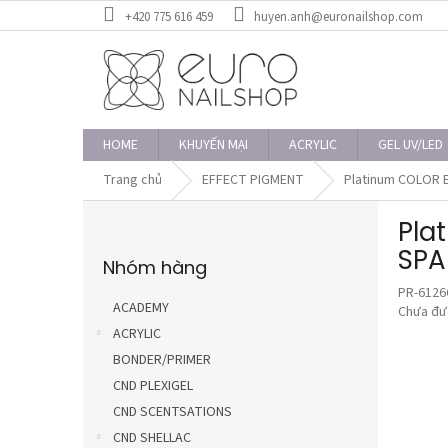
Chuyển
+420 775 616 459
huyen.anh@euronailshop.com
qua
phần
nội
dung
HOME
KHUYẾN MẠI
ACRYLIC
GEL UV/LED
Trang chủ
EFFECT PIGMENT
Platinum COLOR EF
T
Pla
h
Bỏ
a
SPA
Nhóm hàng
qua
n
danh
PR-6126
h
mục
ACADEMY
Đánh
Chưa đư
b
giá
ACRYLIC
ê
trung
BONDER/PRIMER
n
bình
CND PLEXIGEL
của
sản
CND SCENTSATIONS
phẩm
CND SHELLAC
là