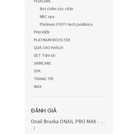
PEDICURE
Bọt chăm sóc chân
NBC spa
Platinum FOOT-tech pedikúra
PHỤ KIỆN
PLATINUM BOOSTER
QUÀ CHO KHÁCH
SET Tiện lợi
SKINCARE
SPA
TRANG TRÍ
WAX
ĐÁNH GIÁ
Onail Bruska ONAIL PRO MAX - MÀU TRẮNG, bao gồm bộ mũi khoan carbide và kim cương (10 món)
|
Đánh giá sản phẩm là 5 trên 5 sao.