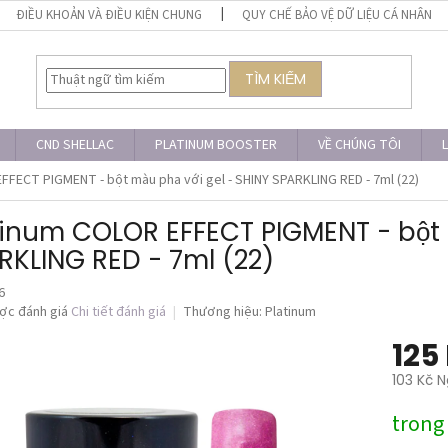
ĐIỀU KHOẢN VÀ ĐIỀU KIỆN CHUNG
QUY CHẾ BẢO VỆ DỮ LIỆU CÁ NHÂN
TÌM KIẾM
CND SHELLAC
PLATINUM BOOSTER
VỀ CHÚNG TÔI
L
FECT PIGMENT - bột màu pha với gel - SHINY SPARKLING RED - 7ml (22)
tinum COLOR EFFECT PIGMENT - bột m
RKLING RED - 7ml (22)
6
ợc đánh giá
Chi tiết đánh giá
Thương hiệu:
Platinum
125
103 Kč N
Giá
trong
đo
lường: