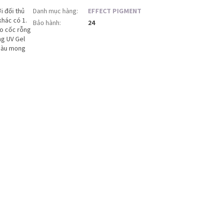
i đối thủ
Danh mục hàng
:
EFFECT PIGMENT
hác có 1.
Bảo hành
:
24
ào cốc rỗng
ng UV Gel
 màu mong