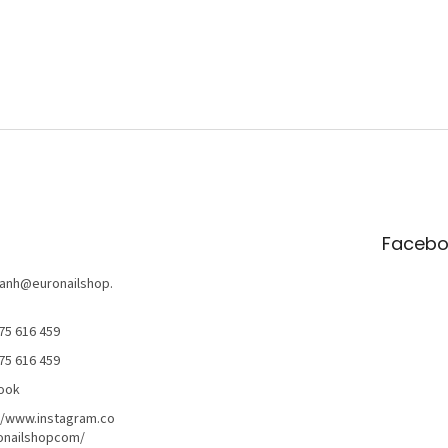
Facebo
anh
@
euronailshop.
75 616 459
75 616 459
ook
//www.instagram.co
onailshopcom/