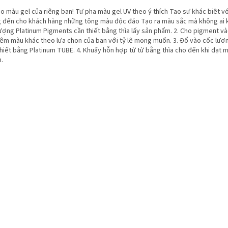
o màu gel của riêng bạn! Tự pha màu gel UV theo ý thích Tạo sự khác biệt vớ
 đến cho khách hàng những tông màu độc đáo Tạo ra màu sắc mà không ai k
lượng Platinum Pigments cần thiết bằng thìa lấy sản phẩm. 2. Cho pigment v
hêm màu khác theo lựa chọn của bạn với tỷ lệ mong muốn. 3. Đổ vào cốc lượ
thiết bằng Platinum TUBE. 4. Khuấy hỗn hợp từ từ bằng thìa cho đến khi đạt
.