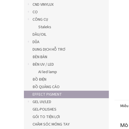
0,0
CND VINYLUX
trên
CỌ
5
CÔNG CỤ
sao.
Staleks
DẦU/OIL
DŨA
DUNG DỊCH HỖ TRƠ
ĐÈN BÀN
ĐÈN UV / LED
AI led lamp
ĐỒ ĐIỆN
ĐỒ QUẢNG CÁO
EFFECT PIGMENT
GEL UV/LED
Miêu
GEL-POLISHES
GÓI TO TIỆN LỢI
CHĂM SÓC MÓNG TAY
Mô 