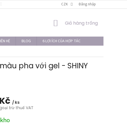
LIÊN HỆ
THỦ TỤC KHIẾU NẠI
CZK
Đăng nhập
GIỎ
Giỏ hàng trống
HÀNG
IÊN HỆ
BLOG
6 LỢI ÍCH CỦA HỢP TÁC
àu pha với gel - SHINY
 Kč
/ ks
goại trừ thuế VAT
 kho