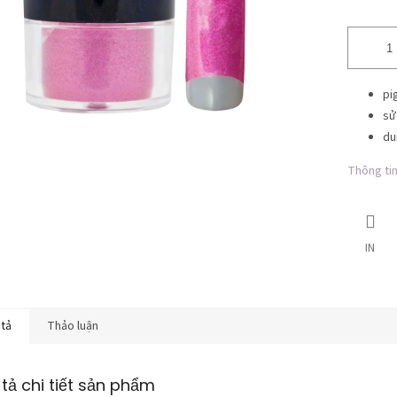
pi
sử
du
Thông tin 
IN
 tả
Thảo luận
tả chi tiết sản phẩm