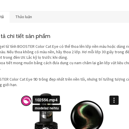
 tả
Thảo luận
tả chi tiết sản phẩm
gel từ tính BOOSTER Color Cat Eye có thể thoa lên lớp nền màu hoặc dùng r
màu. Nếu thoa không có màu nền, hãy thoa 2 lớp. Hơ mỗi lớp 30 giây trong đ
t trong đèn UV. Lắc kỹ lọ trước khi dùng.
họa tiết mong muốn bằng cách đưa dụng cụ nam châm lại gần lớp vật liệu ch
.
TER Color Cat Eye 9D trông đẹp nhất trên nền tối, nhưng trí tưởng tượng củ
 giới hạn.