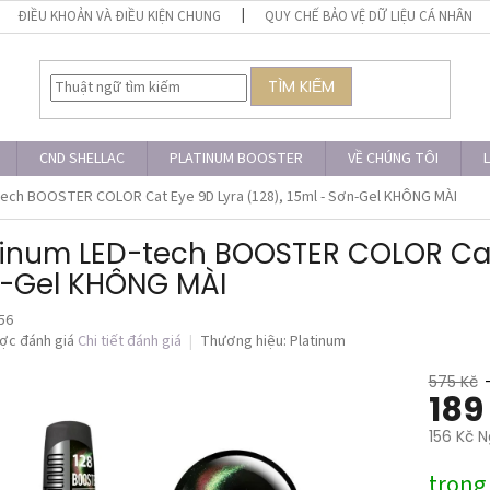
ĐIỀU KHOẢN VÀ ĐIỀU KIỆN CHUNG
QUY CHẾ BẢO VỆ DỮ LIỆU CÁ NHÂN
TÌM KIẾM
CND SHELLAC
PLATINUM BOOSTER
VỀ CHÚNG TÔI
L
tech BOOSTER COLOR Cat Eye 9D Lyra (128), 15ml - Sơn-Gel KHÔNG MÀI
tinum LED-tech BOOSTER COLOR Cat 
-Gel KHÔNG MÀI
56
ợc đánh giá
Chi tiết đánh giá
Thương hiệu:
Platinum
575 Kč
189
156 Kč N
Giá
trong
đo