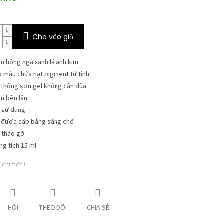
Cho vào giỏ
u hồng ngả xanh lá ánh kim
p màu chứa hạt pigment từ tính
 thống sơn gel không cần dũa
u bền lâu
 sử dụng
 được cấp bằng sáng chế
 tháo gỡ
ng tích 15 ml
chi tiết
HỎI
THEO DÕI
CHIA SẺ