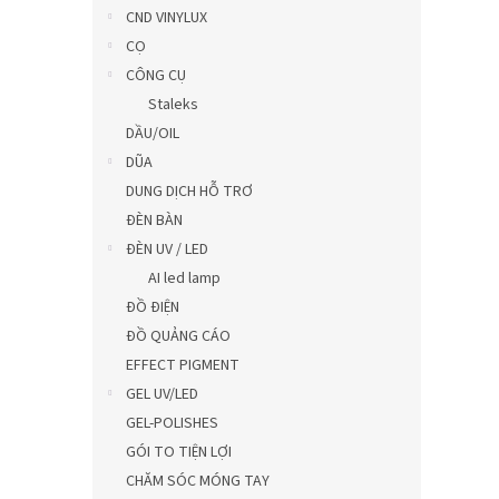
0,0
CND VINYLUX
trên
CỌ
5
CÔNG CỤ
sao.
Staleks
DẦU/OIL
DŨA
DUNG DỊCH HỖ TRƠ
ĐÈN BÀN
ĐÈN UV / LED
AI led lamp
ĐỒ ĐIỆN
ĐỒ QUẢNG CÁO
EFFECT PIGMENT
GEL UV/LED
GEL-POLISHES
GÓI TO TIỆN LỢI
CHĂM SÓC MÓNG TAY