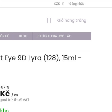
LIÊN HỆ
THỦ TỤC KHIẾU NẠI
CZK
Đăng nhập
GIỎ
Giỏ hàng trống
HÀNG
IÊN HỆ
BLOG
6 LỢI ÍCH CỦA HỢP TÁC
Eye 9D Lyra (128), 15ml -
–67 %
 Kč
/ ks
goại trừ thuế VAT
 kho