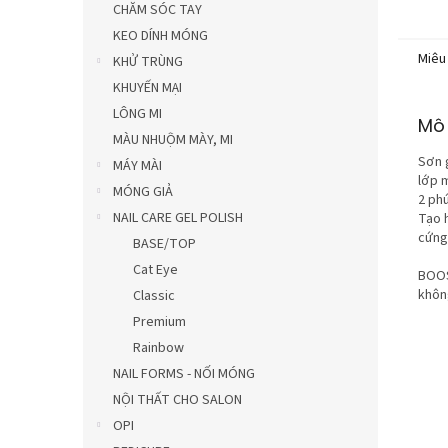
CHĂM SÓC TAY
KEO DÍNH MÓNG
Miêu
KHỬ TRÙNG
KHUYẾN MẠI
LÔNG MI
Mô 
MÀU NHUỘM MÀY, MI
Sơn 
MÁY MÀI
lớp 
MÓNG GIẢ
2 phú
NAIL CARE GEL POLISH
Tạo 
cứng
BASE/TOP
Cat Eye
BOOS
không
Classic
Premium
Rainbow
NAIL FORMS - NỐI MÓNG
NỘI THẤT CHO SALON
OPI