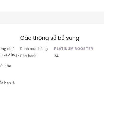
Các thông số bổ sung
iêng như
Danh mục hàng
:
PLATINUM BOOSTER
èn LED hoặc
Bảo hành
:
24
ưa hóa
a bạn là