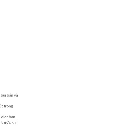
 bụi bẩn và
út trong
Color bạn
 trước khi