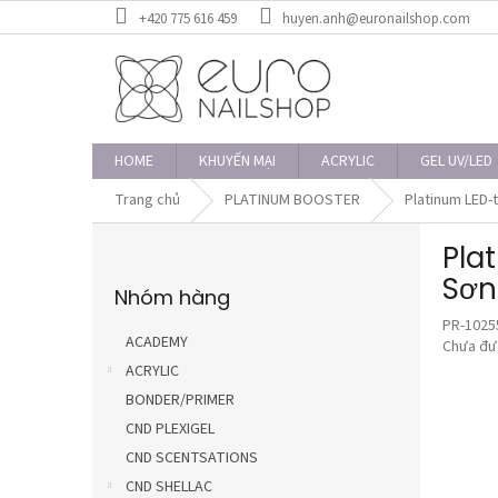
Chuyển
+420 775 616 459
huyen.anh@euronailshop.com
qua
phần
nội
dung
HOME
KHUYẾN MẠI
ACRYLIC
GEL UV/LED
Trang chủ
PLATINUM BOOSTER
Platinum LED-
T
Pla
h
Bỏ
a
Sơn
Nhóm hàng
qua
n
danh
PR-1025
h
mục
ACADEMY
Đánh
Chưa đư
b
giá
ACRYLIC
ê
trung
BONDER/PRIMER
n
bình
CND PLEXIGEL
của
sản
CND SCENTSATIONS
phẩm
CND SHELLAC
là