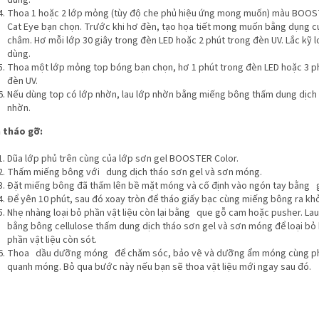
dùng.
Thoa 1 hoặc 2 lớp mỏng (tùy độ che phủ hiệu ứng mong muốn) màu BOOS
Cat Eye bạn chọn. Trước khi hơ đèn, tạo họa tiết mong muốn bằng dụng 
châm. Hơ mỗi lớp 30 giây trong đèn LED hoặc 2 phút trong đèn UV. Lắc kỹ l
dùng.
Thoa một lớp mỏng top bóng bạn chọn, hơ 1 phút trong đèn LED hoặc 3 p
đèn UV.
Nếu dùng top có lớp nhờn, lau lớp nhờn bằng miếng bông thấm dung dịch 
nhờn.
 tháo gỡ:
Dũa lớp phủ trên cùng của lớp sơn gel BOOSTER Color.
Thấm miếng bông với dung dịch tháo sơn gel và sơn móng.
Đặt miếng bông đã thấm lên bề mặt móng và cố định vào ngón tay bằng g
Để yên 10 phút, sau đó xoay tròn để tháo giấy bạc cùng miếng bông ra kh
Nhẹ nhàng loại bỏ phần vật liệu còn lại bằng que gỗ cam hoặc pusher. La
bằng bông cellulose thấm dung dịch tháo sơn gel và sơn móng để loại bỏ
phần vật liệu còn sót.
Thoa dầu dưỡng móng để chăm sóc, bảo vệ và dưỡng ẩm móng cùng p
quanh móng. Bỏ qua bước này nếu bạn sẽ thoa vật liệu mới ngay sau đó.