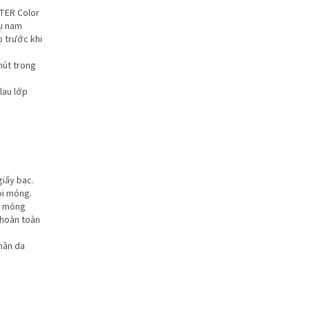
TER Color
cụ nam
ọ trước khi
hút trong
lau lớp
iấy bạc.
ỏi móng.
u móng
 hoàn toàn
hần da