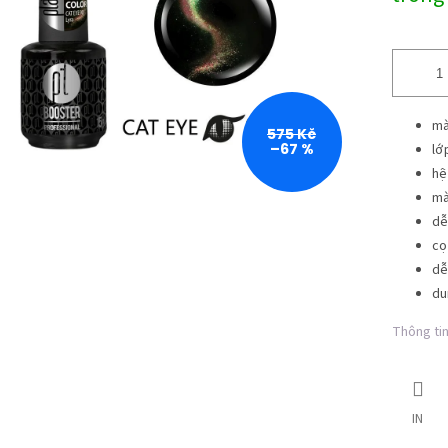
lường:
mà
575 Kč
–67 %
lớ
hệ
mà
dễ
cọ
dễ
du
Thông tin 
IN