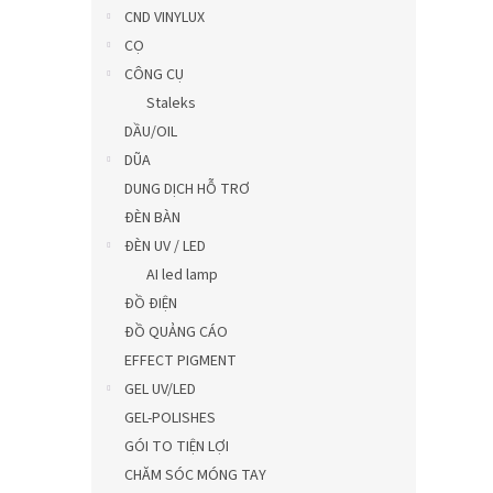
0,0
CND VINYLUX
trên
CỌ
5
CÔNG CỤ
sao.
Staleks
DẦU/OIL
DŨA
DUNG DỊCH HỖ TRƠ
ĐÈN BÀN
ĐÈN UV / LED
AI led lamp
ĐỒ ĐIỆN
ĐỒ QUẢNG CÁO
EFFECT PIGMENT
GEL UV/LED
GEL-POLISHES
GÓI TO TIỆN LỢI
CHĂM SÓC MÓNG TAY