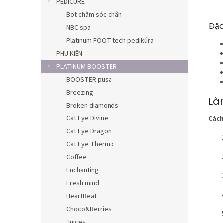
PEDICURE
Bọt chăm sóc chân
Đặc
NBC spa
Platinum FOOT-tech pedikúra
PHỤ KIỆN
PLATINUM BOOSTER
BOOSTER pusa
Breezing
Là
Broken diamonds
Cat Eye Divine
Cách
Cat Eye Dragon
Cat Eye Thermo
Coffee
Enchanting
Fresh mind
HeartBeat
Choco&Berries
Juices