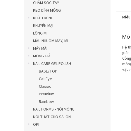
CHĂM SÓC TAY
KEO DÍNH MÓNG
Miêu
KHỬ TRÙNG
KHUYẾN MẠI
LÔNG MI
Mô 
MÀU NHUỘM MÀY, MI
Hệ t
MÁY MÀI
giản
MÓNG GIẢ
Công
NAIL CARE GEL POLISH
móng
vật l
BASE/TOP
Cat Eye
Classic
Premium
Rainbow
NAIL FORMS - NỐI MÓNG
NỘI THẤT CHO SALON
OPI