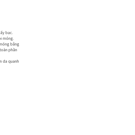
ấy bạc.
ỏi móng.
u móng bằng
 toàn phần
n da quanh