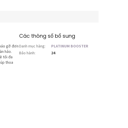
Các thông số bổ sung
tháo gỡ đơn
Danh mục hàng
:
PLATINUM BOOSTER
àn hảo.
Bảo hành
:
24
 tối đa
iúp thoa