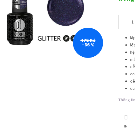
lường:
lấ
475 Kč
–66 %
lớ
hệ
mà
dễ
cọ
dễ
du
Thông tin 
IN