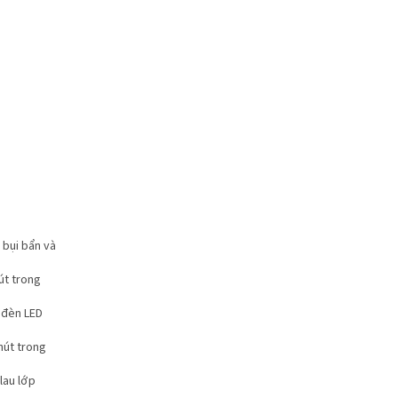
 bụi bẩn và
út trong
 đèn LED
hút trong
lau lớp