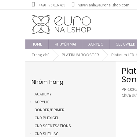
Chuyển
+420 775 616 459
huyen.anh@euronailshop.com
qua
phần
nội
dung
HOME
KHUYẾN MẠI
ACRYLIC
GEL UV/LED
Trang chủ
PLATINUM BOOSTER
Platinum LED
T
Pla
h
Bỏ
a
Sơn
Nhóm hàng
qua
n
danh
PR-1020
h
mục
ACADEMY
Đánh
Chưa đư
b
giá
ACRYLIC
ê
trung
BONDER/PRIMER
n
bình
CND PLEXIGEL
của
sản
CND SCENTSATIONS
phẩm
CND SHELLAC
là