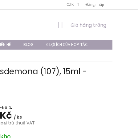
LIÊN HỆ
THỦ TỤC KHIẾU NẠI
CZK
Đăng nhập
GIỎ
Giỏ hàng trống
HÀNG
IÊN HỆ
BLOG
6 LỢI ÍCH CỦA HỢP TÁC
demona (107), 15ml -
–66 %
 Kč
/ ks
goại trừ thuế VAT
 kho