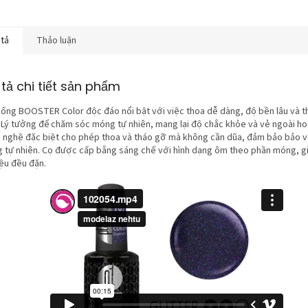
 tả
Thảo luận
tả chi tiết sản phẩm
hống BOOSTER Color độc đáo nổi bật với việc thoa dễ dàng, độ bền lâu và 
. Lý tưởng để chăm sóc móng tự nhiên, mang lại độ chắc khỏe và vẻ ngoài ho
 nghệ đặc biệt cho phép thoa và tháo gỡ mà không cần dũa, đảm bảo bảo vệ
 tự nhiên. Cọ được cấp bằng sáng chế với hình dạng ôm theo phần móng, g
iệu đều đặn.