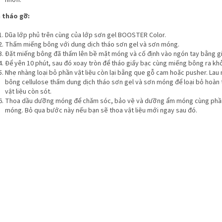
nhờn.
 tháo gỡ:
Dũa lớp phủ trên cùng của lớp sơn gel BOOSTER Color.
Thấm miếng bông với dung dịch tháo sơn gel và sơn móng.
Đặt miếng bông đã thấm lên bề mặt móng và cố định vào ngón tay bằng gi
Để yên 10 phút, sau đó xoay tròn để tháo giấy bạc cùng miếng bông ra kh
Nhẹ nhàng loại bỏ phần vật liệu còn lại bằng que gỗ cam hoặc pusher. La
bông cellulose thấm dung dịch tháo sơn gel và sơn móng để loại bỏ hoàn
vật liệu còn sót.
Thoa dầu dưỡng móng để chăm sóc, bảo vệ và dưỡng ẩm móng cùng phầ
móng. Bỏ qua bước này nếu bạn sẽ thoa vật liệu mới ngay sau đó.