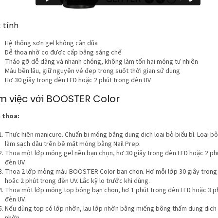
 tính
Hệ thống sơn gel không cần dũa
Dễ thoa nhờ cọ được cấp bằng sáng chế
Tháo gỡ dễ dàng và nhanh chóng, không làm tổn hại móng tự nhiên
Màu bền lâu, giữ nguyên vẻ đẹp trong suốt thời gian sử dụng
Hơ 30 giây trong đèn LED hoặc 2 phút trong đèn UV
m việc với BOOSTER Color
 thoa:
Thực hiện manicure. Chuẩn bị móng bằng dung dịch loại bỏ biểu bì. Loại bỏ
làm sạch dầu trên bề mặt móng bằng Nail Prep.
Thoa một lớp mỏng gel nền bạn chọn, hơ 30 giây trong đèn LED hoặc 2 ph
đèn UV.
Thoa 2 lớp mỏng màu BOOSTER Color bạn chọn. Hơ mỗi lớp 30 giây trong
hoặc 2 phút trong đèn UV. Lắc kỹ lọ trước khi dùng.
Thoa một lớp mỏng top bóng bạn chọn, hơ 1 phút trong đèn LED hoặc 3 p
đèn UV.
Nếu dùng top có lớp nhờn, lau lớp nhờn bằng miếng bông thấm dung dịch 