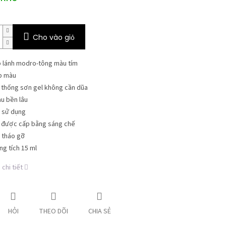
Cho vào giỏ
p lánh modro-tông màu tím
p màu
 thống sơn gel không cần dũa
u bền lâu
 sử dụng
 được cấp bằng sáng chế
 tháo gỡ
ng tích 15 ml
chi tiết
HỎI
THEO DÕI
CHIA SẺ