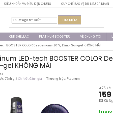
ĐIỀU KHOẢN VÀ ĐIỀU KIỆN CHUNG
QUY CHẾ BẢO VỆ DỮ LIỆU CÁ NHÂN
TÌM KIẾM
CND SHELLAC
PLATINUM BOOSTER
VỀ CHÚNG TÔI
L
-tech BOOSTER COLOR Desdemona (107), 15ml - Sơn-gel KHÔNG MÀI
tinum LED-tech BOOSTER COLOR Des
-gel KHÔNG MÀI
54
ợc đánh giá
Chi tiết đánh giá
Thương hiệu:
Platinum
475 Kč
159
131 Kč N
Giá
trong
đo