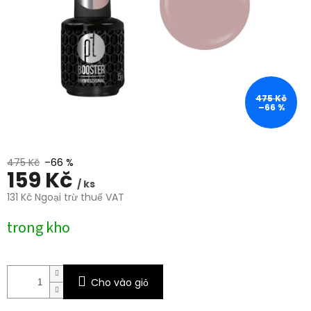
trên
5
sao.
475 Kč
–66 %
475 Kč
–66 %
159 Kč
/ ks
131 Kč Ngoại trừ thuế VAT
Giá
trong kho
đo
lường:
Cho vào giỏ