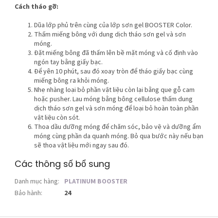
Cách tháo gỡ:
Dũa lớp phủ trên cùng của lớp sơn gel BOOSTER Color.
Thấm miếng bông với dung dịch tháo sơn gel và sơn
móng.
Đặt miếng bông đã thấm lên bề mặt móng và cố định vào
ngón tay bằng giấy bạc.
Để yên 10 phút, sau đó xoay tròn để tháo giấy bạc cùng
miếng bông ra khỏi móng.
Nhẹ nhàng loại bỏ phần vật liệu còn lại bằng que gỗ cam
hoặc pusher. Lau móng bằng bông cellulose thấm dung
dịch tháo sơn gel và sơn móng để loại bỏ hoàn toàn phần
vật liệu còn sót.
Thoa dầu dưỡng móng để chăm sóc, bảo vệ và dưỡng ẩm
móng cùng phần da quanh móng. Bỏ qua bước này nếu bạn
sẽ thoa vật liệu mới ngay sau đó.
Các thông số bổ sung
Danh mục hàng
:
PLATINUM BOOSTER
Bảo hành
:
24