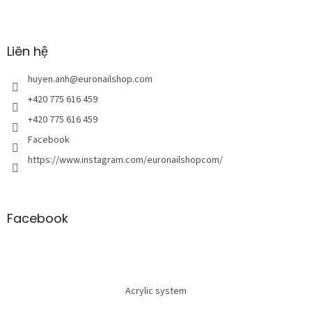
C
h
â
n
Liên hệ
t
r
huyen.anh
@
euronailshop.com
a
+420 775 616 459
n
+420 775 616 459
g
Facebook
https://www.instagram.com/euronailshopcom/
Facebook
Acrylic system