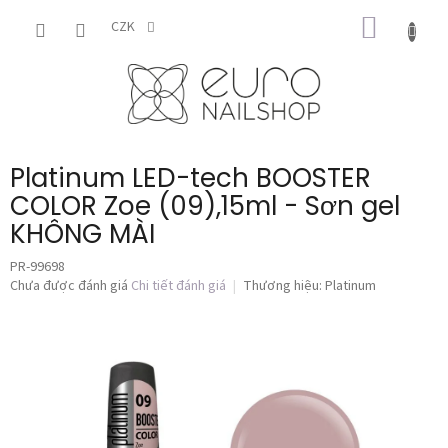
Chuyển
GIỎ
qua
CZK
phần
HÀNG
nội
dung
Platinum LED-tech BOOSTER
COLOR Zoe (09),15ml - Sơn gel
KHÔNG MÀI
PR-99698
Đánh
Chưa được đánh giá
Chi tiết đánh giá
Thương hiệu:
Platinum
giá
trung
bình
của
sản
phẩm
là
0,0