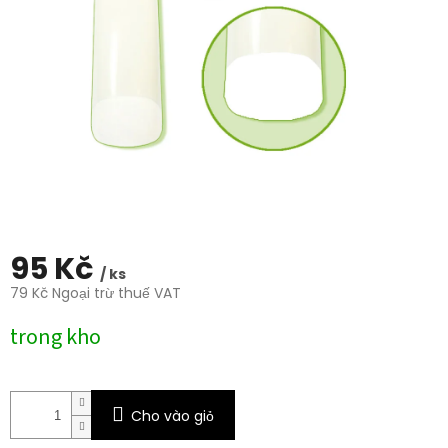
0,0
trên
5
sao.
95 Kč
/ ks
79 Kč Ngoại trừ thuế VAT
Giá
trong kho
đo
lường:
Cho vào giỏ