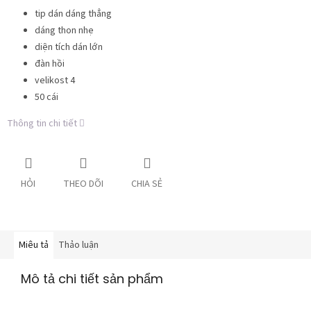
tip dán dáng thẳng
dáng thon nhẹ
diện tích dán lớn
đàn hồi
velikost 4
50 cái
Thông tin chi tiết
HỎI
THEO DÕI
CHIA SẺ
Miêu tả
Thảo luận
Mô tả chi tiết sản phẩm