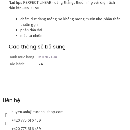
Nail tips PERFECT LINEAR - dáng thẳng, thuôn nhẹ với diện tích
dán lớn - NATURAL
chấm dứt dáng móng bè không mong muốn nhờ phần thân
thuôn gọn
phần dán dài
màu tự nhiên
Các thông số bổ sung
Danh mục hàng
:
MÓNG GIẢ
Bảo hành
:
24
C
h
â
n
Liên hệ
t
r
huyen.anh
@
euronailshop.com
a
+420 775 616 459
n
+420 775 616 459