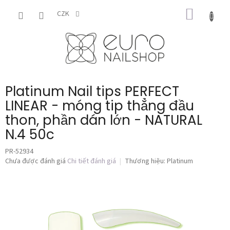
Chuyển
GIỎ
qua
CZK
phần
HÀNG
nội
dung
Platinum Nail tips PERFECT
LINEAR - móng tip thẳng đầu
thon, phần dán lớn - NATURAL
N.4 50c
PR-52934
Đánh
Chưa được đánh giá
Chi tiết đánh giá
Thương hiệu:
Platinum
giá
trung
bình
của
sản
phẩm
là