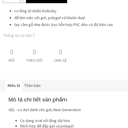
cọ lông tự nhiên Kolinsky
để làm việc với gel, polygel và khuôn dual
tay cầm gỗ nhẹ được bọc hỗn hợp PVC dẻo có độ bền cao
Thông tin chi tiết
HỎI
THEO DÕI
CHIA SẺ
Miêu tả
Thảo luận
Mô tả chi tiết sản phẩm
GEL - cọ dẹt dành cho gel, New Generation
Cọ dạng oval với lông dài hơn
thích hợp để đắp gel và polygel