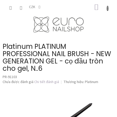
Chuyển
GIỎ
qua
CZK
phần
HÀNG
nội
dung
Platinum PLATINUM
PROFESSIONAL NAIL BRUSH - NEW
GENERATION GEL - cọ đầu tròn
cho gel, N..6
PR-91103
Đánh
Chưa được đánh giá
Chi tiết đánh giá
Thương hiệu:
Platinum
giá
trung
bình
của
sản
phẩm
là