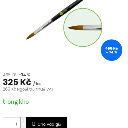
0,0
trên
5
sao.
495 Kč
–34 %
495 Kč
–34 %
325 Kč
/ ks
269 Kč Ngoại trừ thuế VAT
Giá
trong kho
đo
lường:
Cho vào giỏ