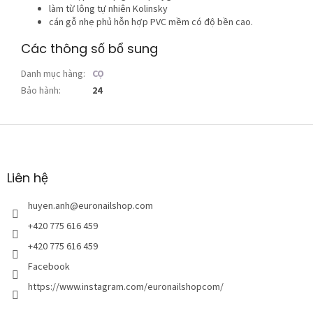
làm từ lông tự nhiên Kolinsky
cán gỗ nhẹ phủ hỗn hợp PVC mềm có độ bền cao.
Các thông số bổ sung
Danh mục hàng
:
CỌ
Bảo hành
:
24
C
h
â
n
Liên hệ
t
r
huyen.anh
@
euronailshop.com
a
+420 775 616 459
n
+420 775 616 459
g
Facebook
https://www.instagram.com/euronailshopcom/