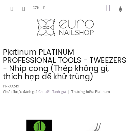
Chuyển
GIỎ
qua
CZK
phần
HÀNG
nội
dung
Platinum PLATINUM
PROFESSIONAL TOOLS - TWEEZERS
- Nhíp cong (Thép không gỉ,
thích hợp để khử trùng)
PR-93249
Đánh
Chưa được đánh giá
Chi tiết đánh giá
Thương hiệu:
Platinum
giá
trung
bình
của
sản
phẩm
là