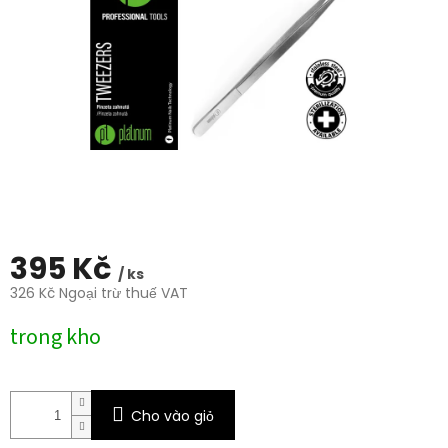
0,0
trên
5
sao.
395 Kč
/ ks
326 Kč Ngoại trừ thuế VAT
Giá
trong kho
đo
lường:
Cho vào giỏ