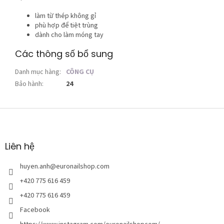
làm từ thép không gỉ
phù hợp để tiệt trùng
dành cho làm móng tay
Các thông số bổ sung
Danh mục hàng
:
CÔNG CỤ
Bảo hành
:
24
C
h
â
n
Liên hệ
t
r
huyen.anh
@
euronailshop.com
a
+420 775 616 459
n
+420 775 616 459
g
Facebook