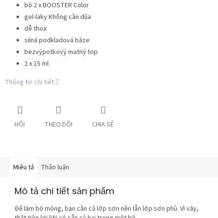
bộ 2 x BOOSTER Color
gel-laky Không cần dũa
dễ thoa
silná podkladová báze
bezvýpotkový matný top
2 x 15 ml
Thông tin chi tiết
HỎI
THEO DÕI
CHIA SẺ
Miêu tả
Thảo luận
Mô tả chi tiết sản phẩm
Để làm bộ móng, bạn cần cả lớp sơn nền lẫn lớp sơn phủ. Vì vậy,