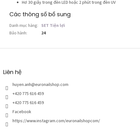
Hơ 30 giây trong đèn LED hoặc 2 phút trong đèn UV
Các thông số bổ sung
Danh mục hàng
:
SET Tiện lợi
Bảo hành
:
24
C
h
â
n
Liên hệ
t
r
huyen.anh
@
euronailshop.com
a
+420 775 616 459
n
+420 775 616 459
g
Facebook
https://www.instagram.com/euronailshopcom/