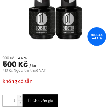
trên
5
sao.
900 Kč
–44 %
900 Kč
–44 %
500 Kč
/ ks
413 Kč Ngoại trừ thuế VAT
Giá
không có sẵn
đo
lường:
Cho vào giỏ