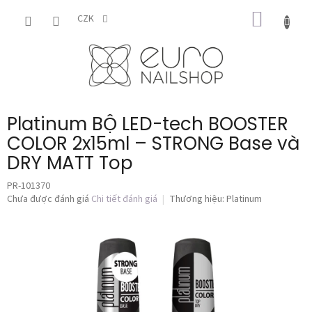
Chuyển
GIỎ
qua
CZK
phần
HÀNG
nội
dung
Platinum BỘ LED-tech BOOSTER
COLOR 2x15ml – STRONG Base và
DRY MATT Top
PR-101370
Đánh
Chưa được đánh giá
Chi tiết đánh giá
Thương hiệu:
Platinum
giá
trung
bình
của
sản
phẩm
là
0,0