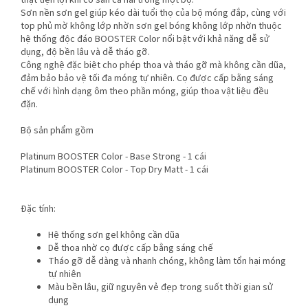
thật tiện lợi khi có sẵn cả hai trong một bộ.
Sơn nền
sơn gel
giúp kéo dài tuổi thọ của bộ móng đắp, cùng với
top phủ mờ không lớp nhờn
sơn gel
bóng không lớp nhờn thuộc
hệ thống độc đáo
BOOSTER
Color nổi bật với khả năng dễ sử
dụng, độ bền lâu và dễ tháo gỡ.
Công nghệ đặc biệt cho phép thoa và tháo gỡ mà không cần dũa,
đảm bảo bảo vệ tối đa móng tự nhiên. Cọ được cấp bằng sáng
chế với hình dạng ôm theo phần móng, giúp thoa vật liệu đều
đặn
.
Bộ sản phẩm gồm
Platinum BOOSTER Color - Base Strong - 1 cái
Platinum BOOSTER Color - Top Dry Matt - 1 cái
Đặc tính:
Hệ thống sơn gel không cần dũa
Dễ thoa nhờ cọ được cấp bằng sáng chế
Tháo gỡ dễ dàng và nhanh chóng, không làm tổn hại móng
tự nhiên
Màu bền lâu, giữ nguyên vẻ đẹp trong suốt thời gian sử
dụng