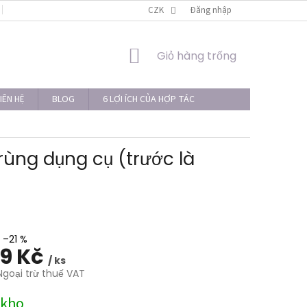
LIÊN HỆ
THỦ TỤC KHIẾU NẠI
CZK
Đăng nhập
GIỎ
Giỏ hàng trống
HÀNG
IÊN HỆ
BLOG
6 LỢI ÍCH CỦA HỢP TÁC
rùng dụng cụ (trước là
–21 %
99 Kč
/ ks
Ngoại trừ thuế VAT
 kho