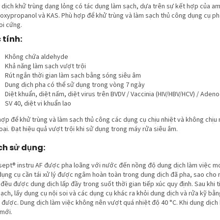
 dịch khử trùng dạng lỏng có tác dụng làm sạch, dựa trên sự kết hợp của am
oxypropanol và KAS. Phù hợp để khử trùng và làm sạch thủ công dụng cụ ph
oi cứng.
 tính:
Không chứa aldehyde
Khả năng làm sạch vượt trội
Rút ngắn thời gian làm sạch bằng sóng siêu âm
Dung dịch pha có thể sử dụng trong vòng 7 ngày
Diệt khuẩn, diệt nấm, diệt virus trên BVDV / Vaccinia (HIV/HBV/HCV) / Aden
SV 40, diệt vi khuẩn lao
hợp để khử trùng và làm sạch thủ công các dụng cụ chịu nhiệt và không chịu 
oại. Đạt hiệu quả vượt trội khi sử dụng trong máy rửa siêu âm.
h sử dụng:
sept® instru AF được pha loãng với nước đến nồng độ dung dịch làm việc 
dụng cụ cần tái xử lý được ngâm hoàn toàn trong dung dịch đã pha, sao cho
đều được dung dịch lấp đầy trong suốt thời gian tiếp xúc quy định. Sau khi t
ạch, lấy dụng cụ nội soi và các dụng cụ khác ra khỏi dung dịch và rửa kỹ bằ
 được. Dung dịch làm việc không nên vượt quá nhiệt độ 40 °C. Khi dung dịch 
 mới.