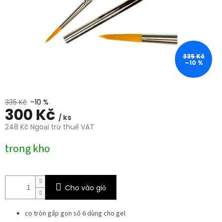
sao.
335 Kč
–10 %
335 Kč
–10 %
300 Kč
/ ks
248 Kč Ngoại trừ thuế VAT
Giá
trong kho
đo
lường:
Cho vào giỏ
cọ tròn gấp gọn số 6 dùng cho gel