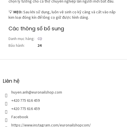
chọn lý tưởng cho cả thợ chuyên nghiệp lẫn người mới bắt đầu.
💡
MẸO:
Sau khi sử dụng, luôn vệ sinh cọ kỹ càng và cất vào nắp
kim loại đóng kín để lông cọ giữ được hình dáng.
Các thông số bổ sung
Danh mục hàng
:
CỌ
Bảo hành
:
24
C
h
â
n
Liên hệ
t
r
huyen.anh
@
euronailshop.com
a
+420 775 616 459
n
+420 775 616 459
g
Facebook
https://www.instagram.com/euronailshopcom/