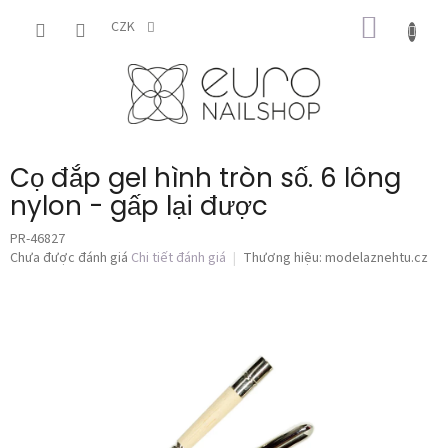
Chuyển
GIỎ
qua
CZK
phần
HÀNG
nội
dung
Cọ đắp gel hình tròn số. 6 lông
nylon - gấp lại được
PR-46827
Đánh
Chưa được đánh giá
Chi tiết đánh giá
Thương hiệu:
modelaznehtu.cz
giá
trung
bình
của
sản
phẩm
là
0,0
trên
5