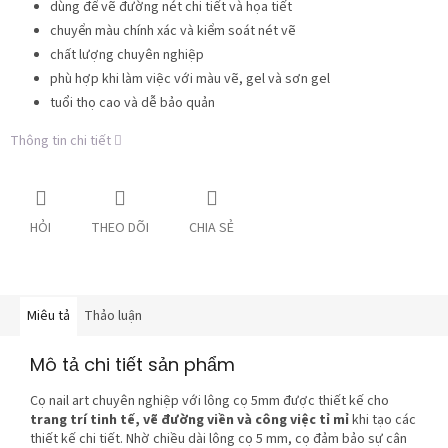
dùng để vẽ đường nét chi tiết và họa tiết
chuyển màu chính xác và kiểm soát nét vẽ
chất lượng chuyên nghiệp
phù hợp khi làm việc với màu vẽ, gel và sơn gel
tuổi thọ cao và dễ bảo quản
Thông tin chi tiết
HỎI
THEO DÕI
CHIA SẺ
Miêu tả
Thảo luận
Mô tả chi tiết sản phẩm
Cọ nail art chuyên nghiệp với lông cọ 5mm được thiết kế cho
trang trí tinh tế, vẽ đường viền và công việc tỉ mỉ
khi tạo các
thiết kế chi tiết. Nhờ chiều dài lông cọ 5 mm, cọ đảm bảo sự cân