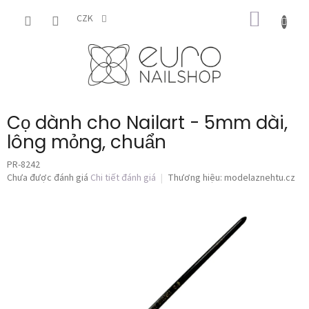
Chuyển
GIỎ
qua
CZK
phần
HÀNG
nội
dung
Cọ dành cho Nailart - 5mm dài,
lông mỏng, chuẩn
PR-8242
Đánh
Chưa được đánh giá
Chi tiết đánh giá
Thương hiệu:
modelaznehtu.cz
giá
trung
bình
của
sản
phẩm
là
0,0
trên
5