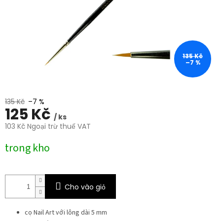
sao.
135 Kč
–7 %
135 Kč
–7 %
125 Kč
/ ks
103 Kč Ngoại trừ thuế VAT
Giá
trong kho
đo
lường:
Cho vào giỏ
cọ Nail Art với lông dài 5 mm