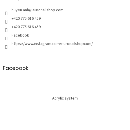
t
r
huyen.anh
@
euronailshop.com
a
+420 775 616 459
n
+420 775 616 459
g
Facebook
https://www.instagram.com/euronailshopcom/
Facebook
Acrylic system