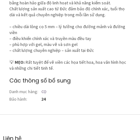
bằng hoàn hảo giữa độ linh hoạt và khả năng kiểm soát.
Chất lượng sản xuất cao từ Đức đảm bảo độ chính xác, tuổi thọ
dài và kết quả chuyên nghiệp trong mỗi lần sử dụng.
– chiều dài lông cọ 5 mm – lý tưởng cho đường mảnh và đường
viền
– điều khiển chính xác và truyền màu đều tay
– phù hợp với gel, màu vẽ và sơn gel
– chất lượng chuyên nghiệp – sản xuất tại Đức
💡
MẸO:
Rất tuyệt để vẽ viền các họa tiết hoa, hoa văn hình học
và những chi tiết tinh tế.
Các thông số bổ sung
Danh mục hàng
:
CỌ
Bảo hành
:
24
C
h
â
n
Liên hệ