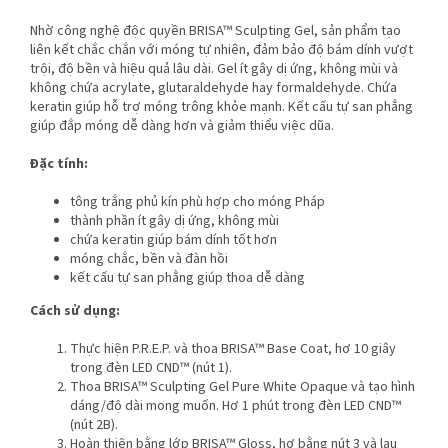
Nhờ công nghệ độc quyền BRISA™ Sculpting Gel, sản phẩm tạo
liên kết chắc chắn với móng tự nhiên, đảm bảo độ bám dính vượt
trội, độ bền và hiệu quả lâu dài. Gel ít gây dị ứng, không mùi và
không chứa acrylate, glutaraldehyde hay formaldehyde. Chứa
keratin giúp hỗ trợ móng trông khỏe mạnh. Kết cấu tự san phẳng
giúp đắp móng dễ dàng hơn và giảm thiểu việc dũa.
Đặc tính:
tông trắng phủ kín phù hợp cho móng Pháp
thành phần ít gây dị ứng, không mùi
chứa keratin giúp bám dính tốt hơn
móng chắc, bền và đàn hồi
kết cấu tự san phẳng giúp thoa dễ dàng
Cách sử dụng:
Thực hiện P.R.E.P. và thoa BRISA™ Base Coat, hơ 10 giây
trong đèn LED CND™ (nút 1).
Thoa BRISA™ Sculpting Gel Pure White Opaque và tạo hình
dáng/độ dài mong muốn. Hơ 1 phút trong đèn LED CND™
(nút 2B).
Hoàn thiện bằng lớp BRISA™ Gloss, hơ bằng nút 3 và lau