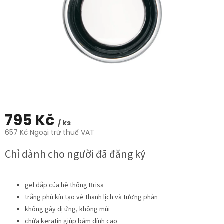
trên
5
sao.
795 Kč
/ ks
657 Kč Ngoại trừ thuế VAT
Giá
Chỉ dành cho người đã đăng ký
đo
lường:
gel đắp của hệ thống Brisa
trắng phủ kín tạo vẻ thanh lịch và tương phản
không gây dị ứng, không mùi
chứa keratin giúp bám dính cao