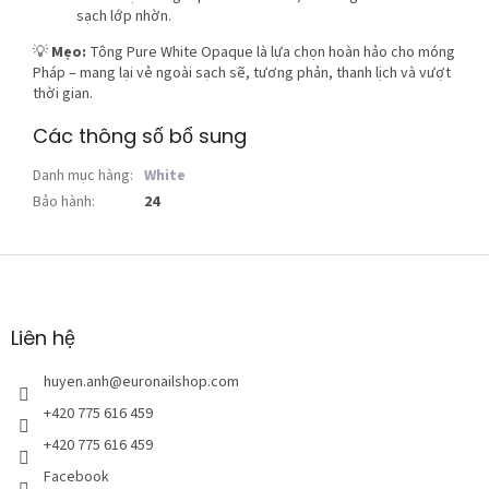
sạch lớp nhờn.
💡
Mẹo:
Tông Pure White Opaque là lựa chọn hoàn hảo cho móng
Pháp – mang lại vẻ ngoài sạch sẽ, tương phản, thanh lịch và vượt
thời gian.
Các thông số bổ sung
Danh mục hàng
:
White
Bảo hành
:
24
C
h
â
n
Liên hệ
t
r
huyen.anh
@
euronailshop.com
a
+420 775 616 459
n
+420 775 616 459
g
Facebook