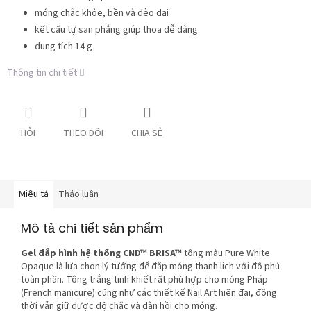
móng chắc khỏe, bền và dẻo dai
kết cấu tự san phẳng giúp thoa dễ dàng
dung tích 14 g
Thông tin chi tiết
HỎI
THEO DÕI
CHIA SẺ
Miêu tả
Thảo luận
Mô tả chi tiết sản phẩm
Gel đắp hình hệ thống CND™ BRISA™
tông màu Pure White
Opaque là lựa chọn lý tưởng để đắp móng thanh lịch với độ phủ
toàn phần. Tông trắng tinh khiết rất phù hợp cho móng Pháp
(French manicure) cũng như các thiết kế Nail Art hiện đại, đồng
thời vẫn giữ được độ chắc và đàn hồi cho móng.