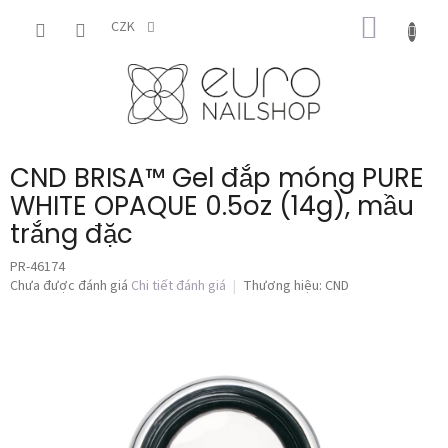
Chuyển
GIỎ
qua
CZK
phần
HÀNG
nội
dung
CND BRISA™ Gel đắp móng PURE
WHITE OPAQUE 0.5oz (14g), mầu
trắng đặc
PR-46174
Đánh
Chưa được đánh giá
Chi tiết đánh giá
Thương hiệu:
CND
giá
trung
bình
của
sản
phẩm
là
0,0