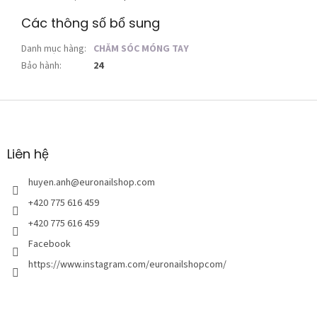
Các thông số bổ sung
Danh mục hàng
:
CHĂM SÓC MÓNG TAY
Bảo hành
:
24
C
h
â
n
Liên hệ
t
r
huyen.anh
@
euronailshop.com
a
+420 775 616 459
n
+420 775 616 459
g
Facebook
https://www.instagram.com/euronailshopcom/