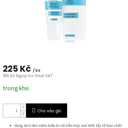
trên
5
sao.
225 Kč
/ ks
186 Kč Ngoại trừ thuế VAT
Giá
trong kho
đo
lường:
Cho vào giỏ
dung dịch làm mềm biểu bì với hỗn hợp axit AHA tẩy tế bào chết