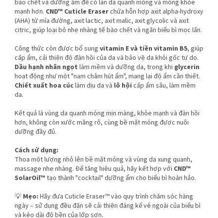
bào chết và dưỡng ẩm để có làn da quanh móng và móng khỏe
mạnh hơn.
CND™ Cuticle Eraser
chứa hỗn hợp axit alpha-hydroxy
(AHA) từ mía đường, axit lactic, axit malic, axit glycolic và axit
citric, giúp loại bỏ nhẹ nhàng tế bào chết và ngăn biểu bì mọc lấn.
Công thức còn được bổ sung
vitamin E và tiền vitamin B5
, giúp
cấp ẩm, cải thiện độ đàn hồi của da và bảo vệ da khỏi gốc tự do.
Dầu hạnh nhân ngọt
làm mềm và dưỡng da, trong khi
glycerin
hoạt động như một "nam châm hút ẩm", mang lại độ ẩm cần thiết.
Chiết xuất hoa cúc
làm dịu da và
lô hội
cấp ẩm sâu, làm mềm
da.
Kết quả là vùng da quanh móng mịn màng, khỏe mạnh và đàn hồi
hơn, không còn xước măng rô, cùng bề mặt móng được nuôi
dưỡng đầy đủ.
Cách sử dụng:
Thoa một lượng nhỏ lên bề mặt móng và vùng da xung quanh,
massage nhẹ nhàng. Để tăng hiệu quả, hãy kết hợp với
CND™
SolarOil™
tạo thành "cocktail" dưỡng ẩm cho biểu bì hoàn hảo.
💡
Mẹo:
Hãy đưa Cuticle Eraser™ vào quy trình chăm sóc hàng
ngày – sử dụng đều đặn sẽ cải thiện đáng kể vẻ ngoài của biểu bì
và kéo dài độ bền của lớp sơn.