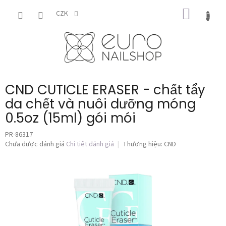
Chuyển
GIỎ
qua
CZK
phần
HÀNG
nội
dung
CND CUTICLE ERASER - chất tẩy
da chết và nuôi dưỡng móng
0.5oz (15ml) gói mói
PR-86317
Đánh
Chưa được đánh giá
Chi tiết đánh giá
Thương hiệu:
CND
giá
trung
bình
của
sản
phẩm
là
0,0