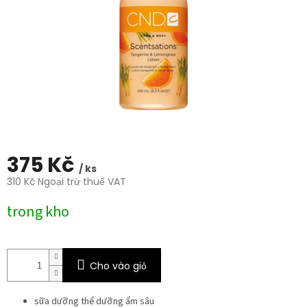
trên
5
sao.
375 Kč
/ ks
310 Kč Ngoại trừ thuế VAT
Giá
trong kho
đo
lường:
Cho vào giỏ
sữa dưỡng thể dưỡng ẩm sâu