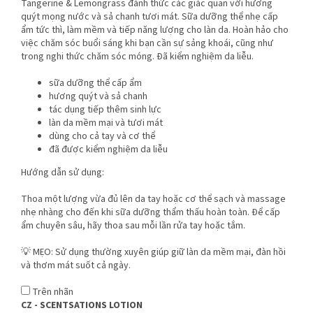
Tangerine & Lemongrass đánh thức các giác quan với hương
quýt mọng nước và sả chanh tươi mát. Sữa dưỡng thể nhẹ cấp
ẩm tức thì, làm mềm và tiếp năng lượng cho làn da. Hoàn hảo cho
việc chăm sóc buổi sáng khi bạn cần sự sảng khoái, cũng như
trong nghi thức chăm sóc móng. Đã kiểm nghiệm da liễu.
sữa dưỡng thể cấp ẩm
hương quýt và sả chanh
tác dụng tiếp thêm sinh lực
làn da mềm mại và tươi mát
dùng cho cả tay và cơ thể
đã được kiểm nghiệm da liễu
Hướng dẫn sử dụng:
Thoa một lượng vừa đủ lên da tay hoặc cơ thể sạch và massage
nhẹ nhàng cho đến khi sữa dưỡng thẩm thấu hoàn toàn. Để cấp
ẩm chuyên sâu, hãy thoa sau mỗi lần rửa tay hoặc tắm.
💡 MẸO: Sử dụng thường xuyên giúp giữ làn da mềm mại, đàn hồi
và thơm mát suốt cả ngày.
Trên nhãn
CZ - SCENTSATIONS LOTION