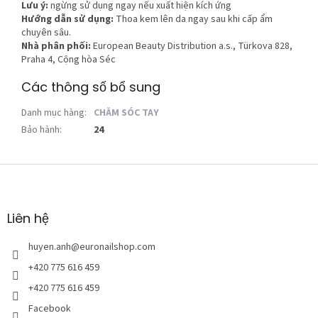
Lưu ý:
ngừng sử dụng ngay nếu xuất hiện kích ứng
Hướng dẫn sử dụng:
Thoa kem lên da ngay sau khi cấp ẩm
chuyên sâu.
Nhà phân phối:
European Beauty Distribution a.s., Türkova 828,
Praha 4, Cộng hòa Séc
Các thông số bổ sung
Danh mục hàng
:
CHĂM SÓC TAY
Bảo hành
:
24
C
h
â
n
Liên hệ
t
r
huyen.anh
@
euronailshop.com
a
+420 775 616 459
n
+420 775 616 459
g
Facebook