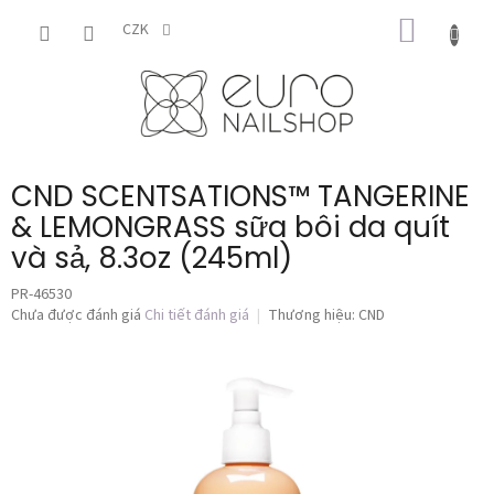
Chuyển
GIỎ
qua
CZK
phần
HÀNG
nội
dung
CND SCENTSATIONS™ TANGERINE
& LEMONGRASS sữa bôi da quít
và sả, 8.3oz (245ml)
PR-46530
Đánh
Chưa được đánh giá
Chi tiết đánh giá
Thương hiệu:
CND
giá
trung
bình
của
sản
phẩm
là
0,0