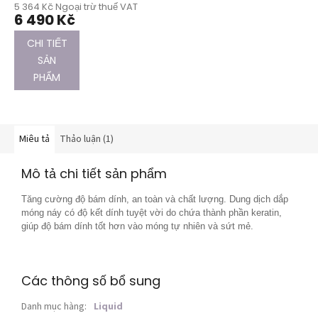
giá
5 364 Kč Ngoại trừ thuế VAT
Gallon (3785ml)
trung
6 490 Kč
bình
của
CHI TIẾT
sản
SẢN
phẩm
PHẨM
là
5,0
trên
5
sao.
Miêu tả
Thảo luận (1)
Mô tả chi tiết sản phẩm
Tăng cường độ bám dính, an toàn và chất lượng. Dung dịch dắp
móng náy có độ kết dính tuyệt vời do chứa thành phần keratin,
giúp độ bám dính tốt hơn vào móng tự nhiên và sứt mẻ.
Các thông số bổ sung
Danh mục hàng
:
Liquid