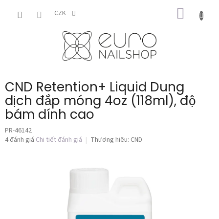
Chuyển
GIỎ
qua
CZK
phần
HÀNG
nội
dung
CND Retention+ Liquid Dung
dịch đắp móng 4oz (118ml), độ
bám dính cao
PR-46142
Đánh
4 đánh giá
Chi tiết đánh giá
Thương hiệu:
CND
giá
trung
bình
của
sản
phẩm
là
5,0