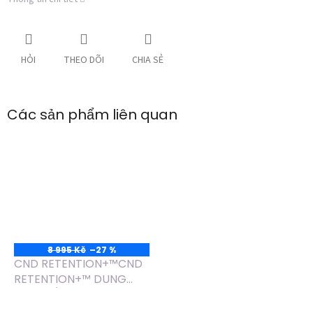
HỎI
THEO DÕI
CHIA SẺ
Các sản phẩm liên quan
8 995 Kč
–27 %
CND RETENTION+™CND
RETENTION+™ DUNG
DỊCH DẮP MÓNG LIQUID
Đánh
với độ bám dính cao,