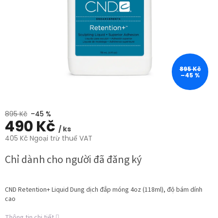
trên
5
sao.
895 Kč
–45 %
895 Kč
–45 %
490 Kč
/ ks
405 Kč Ngoại trừ thuế VAT
Giá
Chỉ dành cho người đã đăng ký
đo
lường:
CND Retention+ Liquid Dung dịch đắp móng 4oz (118ml), độ bám dính
cao
Thông tin chi tiết