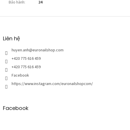
Bảo hành
:
24
C
h
â
n
Liên hệ
t
r
huyen.anh
@
euronailshop.com
a
+420 775 616 459
n
+420 775 616 459
g
Facebook
https://www.instagram.com/euronailshopcom/
Facebook