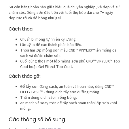
Sự cân bằng hoàn hảo giữa hiệu quả chuyên nghiệp, vẻ đẹp và sự
chăm sóc. Dòng sơn đầu tiên với tuổi thọ kéo dài cho 7+ ngày
đẹp rực rỡ và độ bóng như gel.
Cách thoa:
Chuẩn bị móng tự nhiên kỹ lưỡng.
Lắc kỹ lọ để các thành phần hòa đều.
Thoa hai lớp mỏng sơn màu CND™ VINYLUX™ lên móng đã
sạch và được chăm sóc.
Cuối cùng thoa một lớp mỏng sơn phủ CND™ VINYLUX™ Top
Coat hoặc Gel Effect Top Coat.
Cách tháo gỡ:
Để tẩy sơn đúng cách, an toàn và hoàn hảo, dùng CND™
OFFLY FAST™ - dung dịch tẩy sơn dưỡng móng.
Thấm dung dịch vào miếng bông.
Ấn mạnh và xoay tròn để tẩy sạch hoàn toàn lớp sơn khỏi
móng.
Các thông số bổ sung