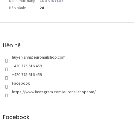
Danh mục hàng
:
CND VINYLUX
Bảo hành
:
24
C
h
â
n
Liên hệ
t
r
huyen.anh
@
euronailshop.com
a
+420 775 616 459
n
+420 775 616 459
g
Facebook
https://www.instagram.com/euronailshopcom/
Facebook