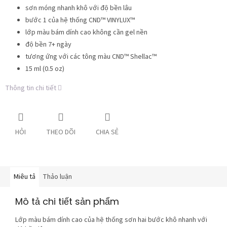
sơn móng nhanh khô với độ bền lâu
bước 1 của hệ thống CND™ VINYLUX™
lớp màu bám dính cao không cần gel nền
độ bền 7+ ngày
tương ứng với các tông màu CND™ Shellac™
15 ml (0.5 oz)
Thông tin chi tiết
HỎI
THEO DÕI
CHIA SẺ
Miêu tả
Thảo luận
Mô tả chi tiết sản phẩm
Lớp màu bám dính cao của hệ thống sơn hai bước khô nhanh với