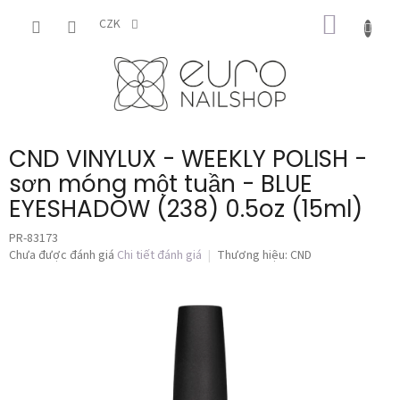
Chuyển
GIỎ
qua
CZK
phần
HÀNG
nội
dung
CND VINYLUX - WEEKLY POLISH -
sơn móng một tuần - BLUE
EYESHADOW (238) 0.5oz (15ml)
PR-83173
Đánh
Chưa được đánh giá
Chi tiết đánh giá
Thương hiệu:
CND
giá
trung
bình
của
sản
phẩm
là
0,0