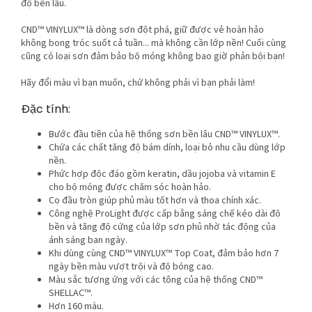
độ bền lâu.
CND™ VINYLUX™ là dòng sơn đột phá, giữ được vẻ hoàn hảo
không bong tróc suốt cả tuần... mà không cần lớp nền! Cuối cùng
cũng có loại sơn đảm bảo bộ móng không bao giờ phản bội bạn!
Hãy đổi màu vì bạn muốn, chứ không phải vì bạn phải làm!
Đặc tính:
Bước đầu tiên của hệ thống sơn bền lâu CND™ VINYLUX™.
Chứa các chất tăng độ bám dính, loại bỏ nhu cầu dùng lớp
nền.
Phức hợp độc đáo gồm keratin, dầu jojoba và vitamin E
cho bộ móng được chăm sóc hoàn hảo.
Cọ đầu tròn giúp phủ màu tốt hơn và thoa chính xác.
Công nghệ ProLight được cấp bằng sáng chế kéo dài độ
bền và tăng độ cứng của lớp sơn phủ nhờ tác động của
ánh sáng ban ngày.
Khi dùng cùng CND™ VINYLUX™ Top Coat, đảm bảo hơn 7
ngày bền màu vượt trội và độ bóng cao.
Màu sắc tương ứng với các tông của hệ thống CND™
SHELLAC™.
Hơn 160 màu.