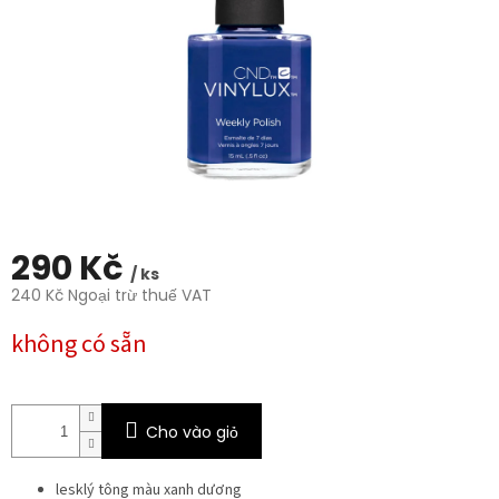
trên
5
sao.
290 Kč
/ ks
240 Kč Ngoại trừ thuế VAT
Giá
không có sẵn
đo
lường:
Cho vào giỏ
lesklý tông màu xanh dương