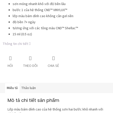
sơn móng nhanh khô với độ bền lâu
bước 1 của hệ thống CND™ VINYLUX™
lớp màu bám dính cao không cần gel nền
độ bền 7+ ngày
tương ứng với các tông màu CND™ Shellac™
15 ml (0.5 oz)
Thông tin chi tiết
HỎI
THEO DÕI
CHIA SẺ
Miêu tả
Thảo luận
Mô tả chi tiết sản phẩm
Lớp màu bám dính cao của hệ thống sơn hai bước khô nhanh với