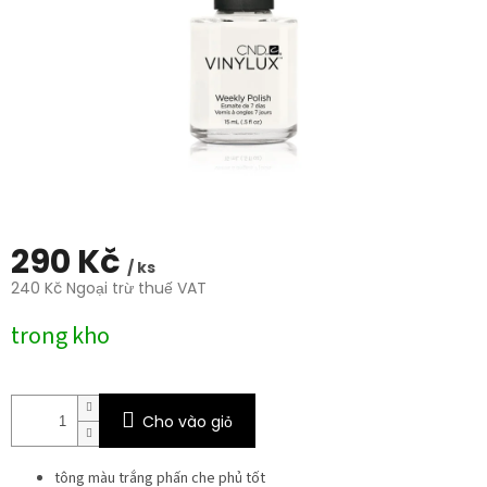
trên
5
sao.
290 Kč
/ ks
240 Kč Ngoại trừ thuế VAT
Giá
trong kho
đo
lường:
Cho vào giỏ
tông màu trắng phấn che phủ tốt