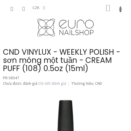
Chuyển
GIỎ
qua
CZK
phần
HÀNG
nội
dung
CND VINYLUX - WEEKLY POLISH -
sơn móng một tuần - CREAM
PUFF (108) 0.5oz (15ml)
PR-58547
Đánh
Chưa được đánh giá
Chi tiết đánh giá
Thương hiệu:
CND
giá
trung
bình
của
sản
phẩm
là
0,0