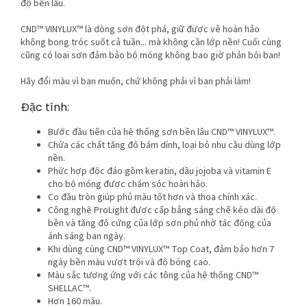
độ bền lâu.
CND™ VINYLUX™ là dòng sơn đột phá, giữ được vẻ hoàn hảo
không bong tróc suốt cả tuần... mà không cần lớp nền! Cuối cùng
cũng có loại sơn đảm bảo bộ móng không bao giờ phản bội bạn!
Hãy đổi màu vì bạn muốn, chứ không phải vì bạn phải làm!
Đặc tính:
Bước đầu tiên của hệ thống sơn bền lâu CND™ VINYLUX™.
Chứa các chất tăng độ bám dính, loại bỏ nhu cầu dùng lớp
nền.
Phức hợp độc đáo gồm keratin, dầu jojoba và vitamin E
cho bộ móng được chăm sóc hoàn hảo.
Cọ đầu tròn giúp phủ màu tốt hơn và thoa chính xác.
Công nghệ ProLight được cấp bằng sáng chế kéo dài độ
bền và tăng độ cứng của lớp sơn phủ nhờ tác động của
ánh sáng ban ngày.
Khi dùng cùng CND™ VINYLUX™ Top Coat, đảm bảo hơn 7
ngày bền màu vượt trội và độ bóng cao.
Màu sắc tương ứng với các tông của hệ thống CND™
SHELLAC™.
Hơn 160 màu.