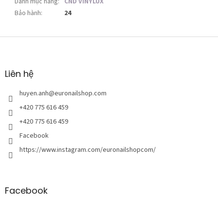
Danh mục hàng
:
CND VINYLUX
Bảo hành
:
24
C
h
â
n
Liên hệ
t
r
huyen.anh
@
euronailshop.com
a
+420 775 616 459
n
+420 775 616 459
g
Facebook
https://www.instagram.com/euronailshopcom/
Facebook