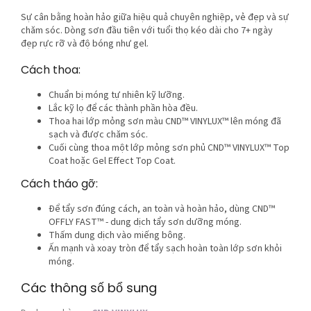
Sự cân bằng hoàn hảo giữa hiệu quả chuyên nghiệp, vẻ đẹp và sự
chăm sóc. Dòng sơn đầu tiên với tuổi thọ kéo dài cho 7+ ngày
đẹp rực rỡ và độ bóng như gel.
Cách thoa:
Chuẩn bị móng tự nhiên kỹ lưỡng.
Lắc kỹ lọ để các thành phần hòa đều.
Thoa hai lớp mỏng sơn màu CND™ VINYLUX™ lên móng đã
sạch và được chăm sóc.
Cuối cùng thoa một lớp mỏng sơn phủ CND™ VINYLUX™ Top
Coat hoặc Gel Effect Top Coat.
Cách tháo gỡ:
Để tẩy sơn đúng cách, an toàn và hoàn hảo, dùng CND™
OFFLY FAST™ - dung dịch tẩy sơn dưỡng móng.
Thấm dung dịch vào miếng bông.
Ấn mạnh và xoay tròn để tẩy sạch hoàn toàn lớp sơn khỏi
móng.
Các thông số bổ sung