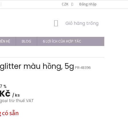
LIÊN HỆ
THỦ TỤC KHIẾU NẠI
CZK
Đăng nhập
GIỎ
Giỏ hàng trống
HÀNG
IÊN HỆ
BLOG
6 LỢI ÍCH CỦA HỢP TÁC
glitter màu hồng, 5g
PR-48396
7 %
 Kč
/ ks
goại trừ thuế VAT
 có sẵn