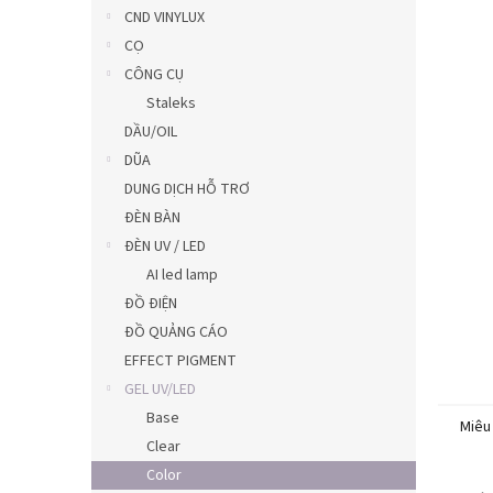
5
CND VINYLUX
sao.
CỌ
CÔNG CỤ
Staleks
DẦU/OIL
DŨA
DUNG DỊCH HỖ TRƠ
ĐÈN BÀN
ĐÈN UV / LED
AI led lamp
ĐỒ ĐIỆN
ĐỒ QUẢNG CÁO
EFFECT PIGMENT
GEL UV/LED
Base
Miêu
Clear
Color