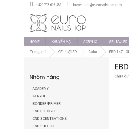
Chuyển
+420 775 616 459
huyen.anh@euronailshop.com
qua
phần
nội
dung
HOME
KHUYẾN MẠI
ACRYLIC
GEL UV/LED
Trang chủ
GEL UV/LED
Color
EBD 147 - G
T
EBD
h
Bỏ
a
Đánh
Nhóm hàng
Chưa đư
qua
n
giá
danh
h
trung
mục
ACADEMY
b
bình
ACRYLIC
ê
của
sản
BONDER/PRIMER
n
phẩm
CND PLEXIGEL
là
CND SCENTSATIONS
0,0
trên
CND SHELLAC