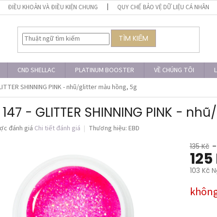
ĐIỀU KHOẢN VÀ ĐIỀU KIỆN CHUNG
QUY CHẾ BẢO VỆ DỮ LIỆU CÁ NHÂN
TÌM KIẾM
CND SHELLAC
PLATINUM BOOSTER
VỀ CHÚNG TÔI
L
LITTER SHINNING PINK - nhũ/glitter màu hồng, 5g
 147 - GLITTER SHINNING PINK - nhũ/
ợc đánh giá
Chi tiết đánh giá
Thương hiệu:
EBD
135 Kč
–
125
103 Kč N
Giá
không
đo
lường: