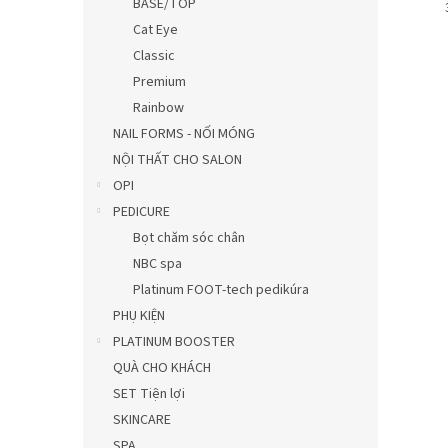
BASE/TOP
Cat Eye
Classic
Premium
Rainbow
NAIL FORMS - NỐI MÓNG
NỘI THẤT CHO SALON
OPI
PEDICURE
Bọt chăm sóc chân
NBC spa
Platinum FOOT-tech pedikúra
PHỤ KIỆN
PLATINUM BOOSTER
QUÀ CHO KHÁCH
SET Tiện lợi
SKINCARE
SPA