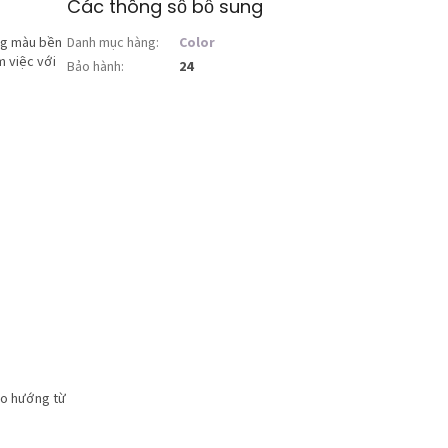
Các thông số bổ sung
ng màu bền
Danh mục hàng
:
Color
m việc với
Bảo hành
:
24
eo hướng từ