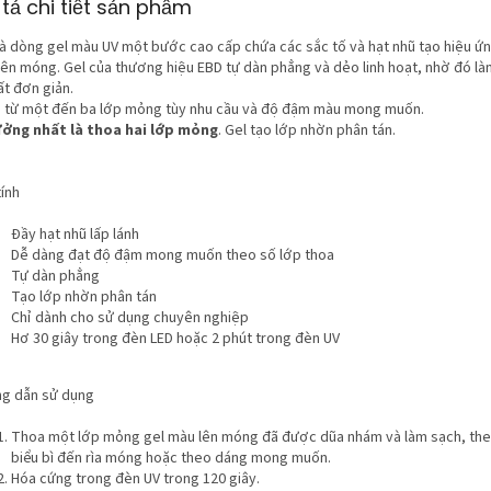
tả chi tiết sản phẩm
là dòng gel màu UV một bước cao cấp chứa các sắc tố và hạt nhũ tạo hiệu ứ
rên móng. Gel của thương hiệu EBD tự dàn phẳng và dẻo linh hoạt, nhờ đó là
ất đơn giản.
 từ một đến ba lớp mỏng tùy nhu cầu và độ đậm màu mong muốn.
ưởng nhất là thoa hai lớp mỏng
. Gel tạo lớp nhờn phân tán.
ính
Đầy hạt nhũ lấp lánh
Dễ dàng đạt độ đậm mong muốn theo số lớp thoa
Tự dàn phẳng
Tạo lớp nhờn phân tán
Chỉ dành cho sử dụng chuyên nghiệp
Hơ 30 giây trong đèn LED hoặc 2 phút trong đèn UV
g dẫn sử dụng
Thoa một lớp mỏng gel màu lên móng đã được dũa nhám và làm sạch, th
biểu bì đến rìa móng hoặc theo dáng mong muốn.
Hóa cứng trong đèn UV trong 120 giây.