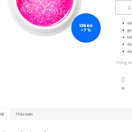
tô
135 Kč
–7 %
ge
hi
đà
du
Thông tin 
IN
 tả
Thảo luận