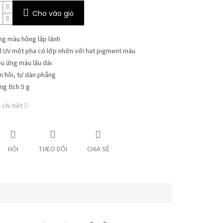
Cho vào giỏ
ng màu hồng lấp lánh
l UV một pha có lớp nhờn với hạt pigment màu
ệu ứng màu lâu dài
n hồi, tự dàn phẳng
ng tích 5 g
chi tiết
HỎI
THEO DÕI
CHIA SẺ