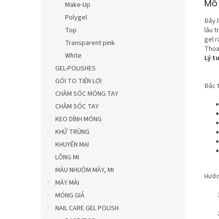
Mô 
Make-Up
Polygel
Đây 
Top
lâu t
gel r
Transparent pink
Thoa
White
Lý t
GEL-POLISHES
GÓI TO TIỆN LỢI
Đặc t
CHĂM SÓC MÓNG TAY
CHĂM SÓC TAY
KEO DÍNH MÓNG
KHỬ TRÙNG
KHUYẾN MẠI
LÔNG MI
MÀU NHUỘM MÀY, MI
Hướn
MÁY MÀI
MÓNG GIẢ
NAIL CARE GEL POLISH