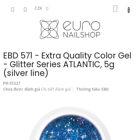
Chuyển
GIỎ
qua
CZK
phần
HÀNG
nội
dung
EBD 571 - Extra Quality Color Gel
- Glitter Series ATLANTIC, 5g
(silver line)
PR-55327
Đánh
Chưa được đánh giá
Chi tiết đánh giá
Thương hiệu:
EBD
giá
trung
bình
của
sản
phẩm
là
0,0