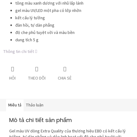
tông màu xanh dương với nhũ lấp lánh
gel màu UV/LED một pha có lớp nhờn
kết cấu lý tưởng
đàn hồi, tự dàn phẳng
độ che phủ tuyệt vời và màu bền
dung tích 5 g
Thông tin chi tiết
HỎI
THEO DÕI
CHIA SẺ
Miêu tả
Thảo luận
Mô tả chi tiết sản phẩm
Gel màu UV dòng Extra Quality của thương hiệu EBD có kết cấu lý