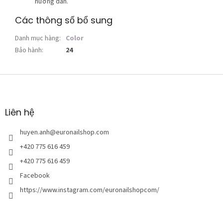
hướng dẫn.
Các thông số bổ sung
Danh mục hàng
:
Color
Bảo hành
:
24
C
h
â
n
Liên hệ
t
r
huyen.anh
@
euronailshop.com
a
+420 775 616 459
n
+420 775 616 459
g
Facebook
https://www.instagram.com/euronailshopcom/