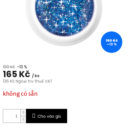
trên
5
sao.
190 Kč
–13 %
190 Kč
–13 %
165 Kč
/ ks
136 Kč Ngoại trừ thuế VAT
Giá
không có sẵn
đo
lường:
Cho vào giỏ