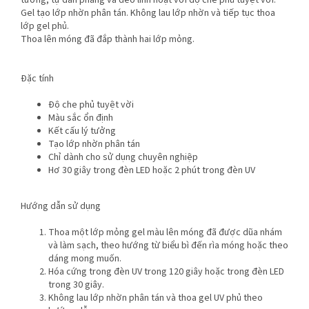
tưởng, tự dàn phẳng và dẻo linh hoạt với độ che phủ tuyệt vời.
Gel tạo lớp nhờn phân tán. Không lau lớp nhờn và tiếp tục thoa
lớp gel phủ.
Thoa lên móng đã đắp thành hai lớp mỏng.
Đặc tính
Độ che phủ tuyệt vời
Màu sắc ổn định
Kết cấu lý tưởng
Tạo lớp nhờn phân tán
Chỉ dành cho sử dụng chuyên nghiệp
Hơ 30 giây trong đèn LED hoặc 2 phút trong đèn UV
Hướng dẫn sử dụng
Thoa một lớp mỏng gel màu lên móng đã được dũa nhám
và làm sạch, theo hướng từ biểu bì đến rìa móng hoặc theo
dáng mong muốn.
Hóa cứng trong đèn UV trong 120 giây hoặc trong đèn LED
trong 30 giây.
Không lau lớp nhờn phân tán và thoa gel UV phủ theo